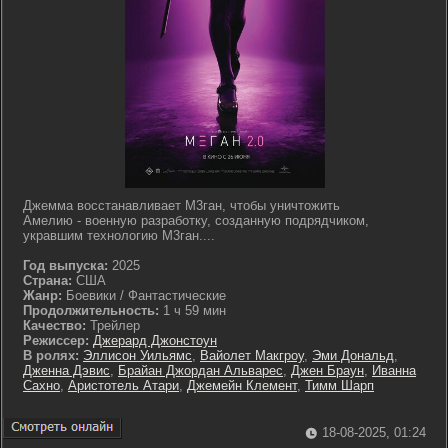
Джемма восстанавливает М3ган, чтобы уничтожить
Амелию - военную разработку, созданную подрядчиком,
укравшим технологию М3ган....
Год выпуска:
2025
Страна:
США
Жанр:
Боевики / Фантастические
Продолжительность:
1 ч 59 мин
Качество:
Трейлер
Режиссер:
Джерард Джонстоун
В ролях:
Эллисон Уильямс
,
Вайолет Макгроу
,
Эми Дональд
,
Дженна Дэвис
,
Брайан Джордан Альварес
,
Джен Браун
,
Иванна
Сахно
,
Аристотель Атари
,
Джемейн Клемент
,
Тимм Шарп
18-08-2025, 01:24