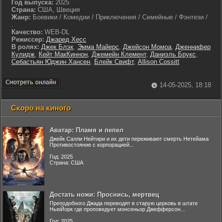
Год выпуска:
2025
Страна:
США, Швеция
Жанр:
Боевики / Комедии / Приключения / Семейные / Фэнтези /
.
Качество:
WEB-DL
Режиссер:
Джаред Хесс
В ролях:
Джек Блэк
,
Эмма Майерс
,
Джейсон Момоа
,
Дженнифер
Кулидж
,
Кейт МакКиннон
,
Джемейн Клемент
,
Даниэль Брукс
,
Себастьян Юджин Хансен
,
Блейк Свифт
,
Allison Cossitt
14-05-2025, 18:18
Скоро на киного
Аватар: Пламя и пепел
Джейк Салли Нейтири и их дети переживают смерть Нетейама
Противостояние с корпорацией...
Год: 2025
Страна: США
Достать ножи: Проснись, мертвец
Преподобного Джада переводят в старую церковь в штате
НьюЙорк где проповедует монсеньор Джефферсон...
Год: 2025