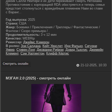
Джейк Салли Нейтири и их дети переживают смерть Нетейама
Противостояние с корпорацией RDA обостряется и теперь семье
предстоит столкнуться с враждебным племенем Нави во главе
с Варанг...
Год выпуска:
2025
Страна:
США
Жанр:
Боевики / Приключения / Триллеры / Фантастические /
Фэнтези / Скоро премьера / .
Продолжительность:
3 ч 12 мин
Качество:
WEBRip
Режиссер:
Джеймс Кэмерон
В ролях:
Зои Салдана
,
Кейт Уинслет
,
Иди Фалько
,
Сигурни
Уивер
,
Стивен Лэнг
,
Джованни Рибизи
,
Дэвид Тьюлис
,
Джемейн
Клемент
,
Сэм Уортингтон
,
Клифф Кёртис
21-12-2025, 10:33
М3ГАН 2.0 (2025) - смотреть онлайн