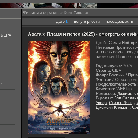
Фильмы и сериалы
» Кейт Уинслет
дате
популярности
посещаемости
Аватар: Пламя и пепел (2025) - смотреть онлайн
МЬЕРА
Джейк Салли Нейтири 
Нетейама Противостоя
и теперь семье предс
племенем Нави во глав
Год выпуска:
2025
Страна:
США
Жанр:
Боевики / Прик
Фэнтези / Скоро премь
д!
Продолжительность:
Качество:
WEBRip
Режиссер:
Джеймс Кэ
В ролях:
Зои Салдан
Уивер
,
Стивен Лэнг
,
Д
Джемейн Клемент
,
Сэ