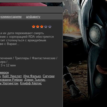
комментариям
алфавиту
и их дети переживают смерть
ние с корпорацией RDA обостряется
тоит столкнуться с враждебным
е с Варанг...
лючения / Триллеры / Фантастические /
ера / .
3 ч 12 мин
мерон
а
,
Кейт Уинслет
,
Иди Фалько
,
Сигурни
жованни Рибизи
,
Дэвид Тьюлис
,
м Уортингтон
,
Клифф Кёртис