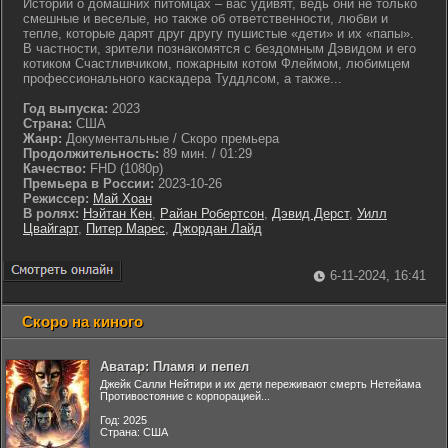
Истории о домашних питомцах – вас удивят, ведь они не только
смешные и веселые, но также об ответственности, любви и
тепле, которые дарят друг другу пушистые «дети» и их «папы».
В частности, зрители познакомятся с бездомным Дэвидом и его
котиком Счастливчиком, пожарным котом Флеймом, любимцем
профессионального каскадера Туддлсом, а также...
Год выпуска:
2023
Страна:
США
Жанр:
Документальные / Скоро премьера
Продолжительность:
89 мин. / 01:29
Качество:
FHD (1080p)
Премьера в России:
2023-10-26
Режиссер:
Май Хоан
В ролях:
Нэйтан Кен
,
Райан Робертсон
,
Дэвид Дерст
,
Уилл
Цвайгарт
,
Питер Марес
,
Джордан Лайд
6-11-2024, 16:41
Скоро на киного
Аватар: Пламя и пепел
Джейк Салли Нейтири и их дети переживают смерть Нетейама
Противостояние с корпорацией...
Год: 2025
Страна: США