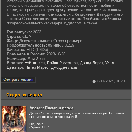
Истории о домашних питомцах – вас удивят, ведь они не только
смешные и веселые, но также об ответственности, любви и
тепле, которые дарят друг другу пушистые «дети» и их «папы».
В частности, зрители познакомятся с бездомным Дэвидом и его
котиком Счастливчиком, пожарным котом Флеймом, любимцем
профессионального каскадера Туддлсом, а также...
Год выпуска:
2023
Страна:
США
Жанр:
Документальные / Скоро премьера
Продолжительность:
89 мин. / 01:29
Качество:
FHD (1080p)
Премьера в России:
2023-10-26
Режиссер:
Май Хоан
В ролях:
Нэйтан Кен
,
Райан Робертсон
,
Дэвид Дерст
,
Уилл
Цвайгарт
,
Питер Марес
,
Джордан Лайд
6-11-2024, 16:41
Скоро на киного
Аватар: Пламя и пепел
Джейк Салли Нейтири и их дети переживают смерть Нетейама
Противостояние с корпорацией...
Год: 2025
Страна: США