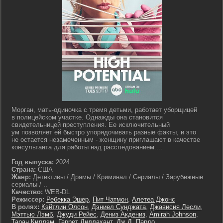
Морган, мать-одиночка с тремя детьми, работает уборщицей
в полицейском участке. Однажды она становится
свидетельницей преступления. Ее исключительный
ум позволяет ей быстро упорядочивать разные факты, и это
не остается незамеченным - женщину приглашают в качестве
консультанта для работы над расследованием....
Год выпуска:
2024
Страна:
США
Жанр:
Детективы / Драмы / Криминал / Сериалы / Зарубежные
сериалы / ..
Качество:
WEB-DL
Режиссер:
Ребекка Эшер
,
Пит Чатмон
,
Алетеа Джонс
В ролях:
Кэйтлин Олсон
,
Дэниел Сунджата
,
Джависия Лесли
,
Мэттью Лэмб
,
Джуди Рейес
,
Дениз Акдениз
,
Amirah Johnson
,
Таран Киллэм
,
Гаррет Диллахант
,
Дж.Д. Пардо