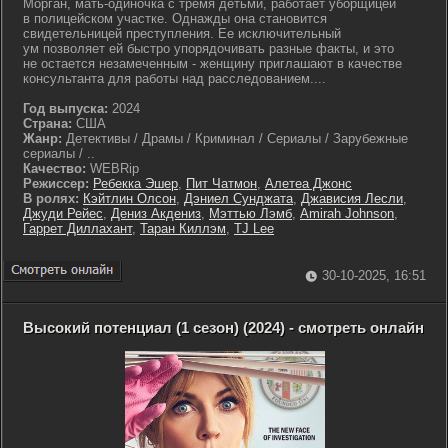
Морган, мать-одиночка с тремя детьми, работает уборщицей
в полицейском участке. Однажды она становится
свидетельницей преступления. Ее исключительный
ум позволяет ей быстро упорядочивать разные факты, и это
не остается незамеченным - женщину приглашают в качестве
консультанта для работы над расследованием....
Год выпуска:
2024
Страна:
США
Жанр:
Детективы / Драмы / Криминал / Сериалы / Зарубежные
сериалы / ..
Качество:
WEBRip
Режиссер:
Ребекка Эшер
,
Пит Чатмон
,
Алетеа Джонс
В ролях:
Кэйтлин Олсон
,
Дэниел Сунджата
,
Джависия Лесли
,
Джуди Рейес
,
Дениз Акдениз
,
Мэттью Лэмб
,
Amirah Johnson
,
Гаррет Диллахант
,
Таран Киллэм
,
TJ Lee
30-10-2025, 16:51
Высокий потенциал (1 сезон) (2024) - смотреть онлайн