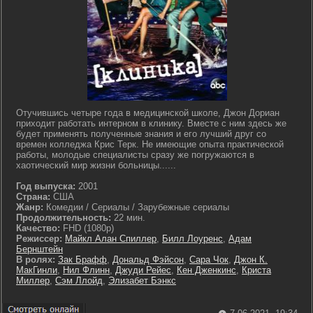
Отучившись четыре года в медицинской школе, Джон Дориан
приходит работать интерном в клинику. Вместе с ним здесь же
будет применять полученные знания и его лучший друг со
времен колледжа Крис Терк. Не имеющие опыта практической
работы, молодые специалисты сразу же погружаются в
хаотический мир жизни больницы......
Год выпуска:
2001
Страна:
США
Жанр:
Комедии / Сериалы / Зарубежные сериалы
Продолжительность:
22 мин.
Качество:
FHD (1080p)
Режиссер:
Майкл Алан Спиллер
,
Билл Лоуренс
,
Адам
Бернштейн
В ролях:
Зак Брафф
,
Дональд Фэйсон
,
Сара Чок
,
Джон К.
МакГинли
,
Нил Флинн
,
Джуди Рейес
,
Кен Дженкинс
,
Криста
Миллер
,
Сэм Ллойд
,
Элизабет Бэнкс