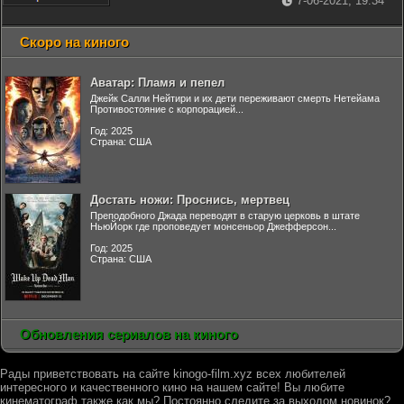
7-06-2021, 19:34
Скоро на киного
Аватар: Пламя и пепел
Джейк Салли Нейтири и их дети переживают смерть Нетейама
Противостояние с корпорацией...
Год: 2025
Страна: США
Достать ножи: Проснись, мертвец
Преподобного Джада переводят в старую церковь в штате
НьюЙорк где проповедует монсеньор Джефферсон...
Год: 2025
Страна: США
Обновления сериалов на киного
Рады приветствовать на сайте kinogo-film.xyz всех любителей
интересного и качественного кино на нашем сайте! Вы любите
кинематограф также как мы? Постоянно следите за выходом новинок?