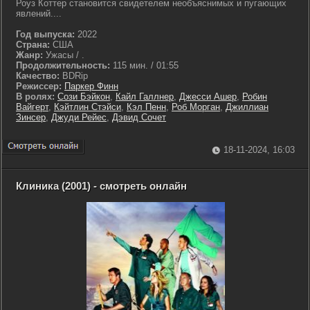
Роуз Коттер становится свидетелем необъяснимых и пугающих
явлений....
Год выпуска:
2022
Страна:
США
Жанр:
Ужасы / .
Продолжительность:
115 мин. / 01:55
Качество:
BDRip
Режиссер:
Паркер Финн
В ролях:
Сози Бэйкон
,
Кайл Галлнер
,
Джесси Ашер
,
Робин
Вайгерт
,
Кэйтлин Стэйси
,
Кэл Пенн
,
Роб Морган
,
Джиллиан
Зинсер
,
Джуди Рейес
,
Дэвид Сочет
18-11-2024, 16:03
Клиника (2001) - смотреть онлайн