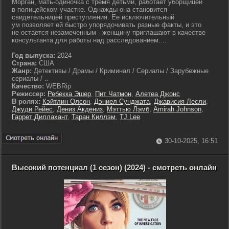
Морган, мать-одиночка с тремя детьми, работает уборщицей
в полицейском участке. Однажды она становится
свидетельницей преступления. Ее исключительный
ум позволяет ей быстро упорядочивать разные факты, и это
не остается незамеченным - женщину приглашают в качестве
консультанта для работы над расследованием....
Год выпуска:
2024
Страна:
США
Жанр:
Детективы / Драмы / Криминал / Сериалы / Зарубежные
сериалы / ..
Качество:
WEBRip
Режиссер:
Ребекка Эшер
,
Пит Чатмон
,
Алетеа Джонс
В ролях:
Кэйтлин Олсон
,
Дэниел Сунджата
,
Джависия Лесли
,
Джуди Рейес
,
Дениз Акдениз
,
Мэттью Лэмб
,
Amirah Johnson
,
Гаррет Диллахант
,
Таран Киллэм
,
TJ Lee
30-10-2025, 16:51
Высокий потенциал (1 сезон) (2024) - смотреть онлайн