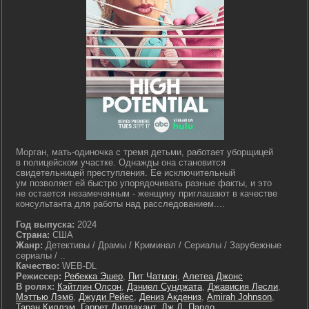
Морган, мать-одиночка с тремя детьми, работает уборщицей
в полицейском участке. Однажды она становится
свидетельницей преступления. Ее исключительный
ум позволяет ей быстро упорядочивать разные факты, и это
не остается незамеченным - женщину приглашают в качестве
консультанта для работы над расследованием....
Год выпуска:
2024
Страна:
США
Жанр:
Детективы / Драмы / Криминал / Сериалы / Зарубежные
сериалы / ..
Качество:
WEB-DL
Режиссер:
Ребекка Эшер
,
Пит Чатмон
,
Алетеа Джонс
В ролях:
Кэйтлин Олсон
,
Дэниел Сунджата
,
Джависия Лесли
,
Мэттью Лэмб
,
Джуди Рейес
,
Дениз Акдениз
,
Amirah Johnson
,
Таран Киллэм
,
Гаррет Диллахант
,
Дж.Д. Пардо