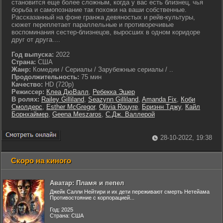
становится еще более сложным, когда у вас есть близнец, чья
борьба и самопознание так похожи на ваши собственные.
Рассказанный на фоне гранжа девяностых и рейв-культуры,
сюжет переплетает параллельные и противоречивые
воспоминания сестер-близнецов, выросших в одном коридоре
друг от друга....
Год выпуска:
2022
Страна:
США
Жанр:
Комедии / Сериалы / Зарубежные сериалы / ..
Продолжительность:
75 мин
Качество:
HD (720p)
Режиссер:
Клеа ДюВалл
,
Ребекка Эшер
В ролях:
Railey Gilliland
,
Seazynn Gilliland
,
Amanda Fix
,
Коби
Смолдерс
,
Esther McGregor
,
Olivia Rouyre
,
Бриэнн Тджу
,
Кайл
Борнхаймер
,
Geena Meszaros
,
С.Дж. Валлерой
28-10-2022, 19:38
Скоро на киного
Аватар: Пламя и пепел
Джейк Салли Нейтири и их дети переживают смерть Нетейама
Противостояние с корпорацией...
Год: 2025
Страна: США