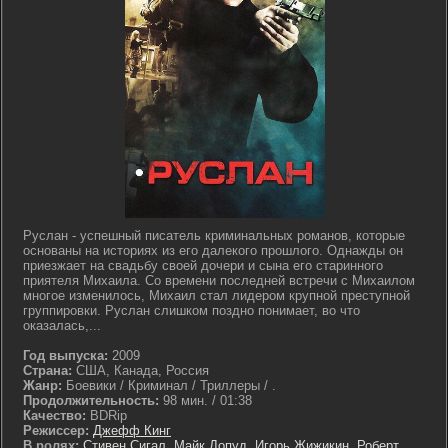
Руслан - успешный писатель криминальных романов, которые
основаны на историях из его далекого прошлого. Однажды он
приезжает на свадьбу своей дочери и сына его старинного
приятеля Михаила. Со времени последней встречи с Михаилом
многое изменилось, Михаил стал лидером крупной преступной
группировки. Руслан слишком поздно понимает, во что
оказалась,...
Год выпуска:
2009
Страна:
США, Канада, Россия
Жанр:
Боевики / Криминал / Триллеры / .
Продолжительность:
98 мин. / 01:38
Качество:
BDRip
Режиссер:
Джефф Кинг
В ролях:
Стивен Сигал
,
Майк Допуд
,
Игорь Жижикин
,
Роберт