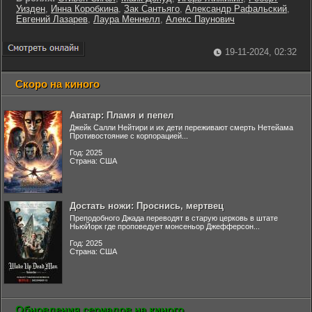
Уизден
,
Инна Коробкина
,
Зак Сантьяго
,
Александр Рафальский
,
Евгений Лазарев
,
Лаура Меннелл
,
Алекс Паунович
19-11-2024, 02:32
Скоро на киного
Аватар: Пламя и пепел
Джейк Салли Нейтири и их дети переживают смерть Нетейама
Противостояние с корпорацией...
Год: 2025
Страна: США
Достать ножи: Проснись, мертвец
Преподобного Джада переводят в старую церковь в штате
НьюЙорк где проповедует монсеньор Джефферсон...
Год: 2025
Страна: США
Обновления сериалов на киного