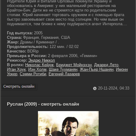
Родители Юрия и Виталия Орловых покинули Украину и
обосновались в Америке: у них маленький ресторанчик на
Брайтон-Бич. Дети же не стремятся идти по родительским
стопам. Юрий начинает торговать оружием и с помощью брата
быстро завоевывает свое место под солнцем. Но чем выше он
поднимается, тем ближе к нему подбирается агент Интерпола....
Год выпуска:
2005
Страна:
Франция, Германия, США
Жанр:
Драмы / Криминал / .
Продолжительность:
122 мин. / 02:02
Качество:
BDRip
Премьера в России:
2 февраля 2006, «Гемини»
Режиссер:
Эндрю Никкол
В ролях:
Николас Кейдж
,
Бриджет Мойнэхэн
,
Джаред Лето
,
Итан Хоук
,
Иэн Холм
,
Шаке Тухманян
,
Жан-Пьер Ншанян
,
Имонн
Уокер
,
Сэмми Ротиби
,
Евгений Лазарев
20-11-2024, 04:33
Руслан (2009) - смотреть онлайн