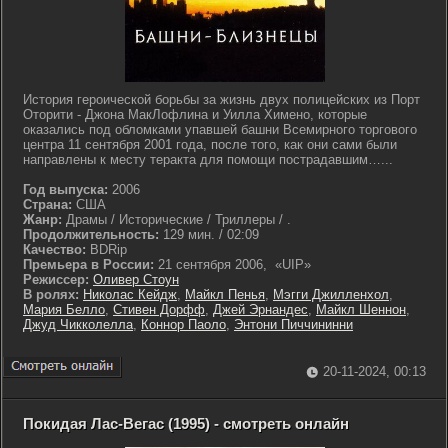
История героической борьбы за жизнь двух полицейских из Порт
Оторити - Джона МакЛофлина и Уилла Химено, которые
оказались под обломками упавшей башни Всемирного торгового
центра 11 сентября 2001 года, после того, как они сами были
направлены к месту теракта для помощи пострадавшим…...
Год выпуска:
2006
Страна:
США
Жанр:
Драмы / Исторические / Триллеры / .
Продолжительность:
129 мин. / 02:09
Качество:
BDRip
Премьера в России:
21 сентября 2006, «UIP»
Режиссер:
Оливер Стоун
В ролях:
Николас Кейдж
,
Майкл Пенья
,
Мэгги Джилленхол
,
Мария Белло
,
Стивен Дорфф
,
Джей Эрнандес
,
Майкл Шеннон
,
Джуд Чикколелла
,
Коннор Паоло
,
Энтони Пиччининни
20-11-2024, 00:13
Покидая Лас-Вегас (1995) - смотреть онлайн