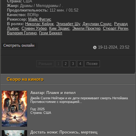
Страна:
США
Жанр:
Драмы / Мелодрамы / .
Продолжительность:
112 мин. / 01:52
Качество:
BDRip
Режиссер:
Майк Фиггис
В ролях:
Николас Кейдж
,
Элизабет Шу
,
Джулиан Сэндс
,
Ричард
Льюис
,
Стивен Уэбер
,
Ким Эдамс
,
Эмили Проктер
,
Стюарт Реген
,
Валерия Голино
,
Грэм Беккел
19-11-2024, 23:52
Раньше
1
2
3
4
Позже
Скоро на киного
Аватар: Пламя и пепел
Джейк Салли Нейтири и их дети переживают смерть Нетейама
Противостояние с корпорацией...
Год: 2025
Страна: США
Достать ножи: Проснись, мертвец