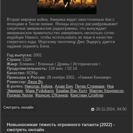
Вторая мировая война. Америка ведет ожесточенные бои с
японцами в Тихом океане. Японцы искусно расшифровывают
секретные американские радиограммы, что вынуждает
американское правительство завербовать несколько сотен
индейцев Навахо, чтобы использовать их язык в качестве
секретного кода. Морскому пехотинцу Джо Эндерсу дается
задание охранять Бена...
Год выпуска:
2002
Страна:
США
Жанр:
Боевики / Военные / Драмы / Исторические / .
Продолжительность:
134 мин. / 02:14
Качество:
BDRip
Премьера в России:
28 ноября 2002, «Гемини Киномир»
Режиссер:
Джон Ву
В ролях:
Николас Кейдж
,
Адам Бич
,
Петер Стормаре
,
Ноа
Эммерих
,
Марк Руффало
,
Брайан Ван Холт
,
Мартин Хендерсон
,
Роджер Уилли
,
Фрэнсис О'Коннор
,
Кристиан Слэйтер
20-11-2024, 04:50
Невыносимая тяжесть огромного таланта (2022) -
смотреть онлайн