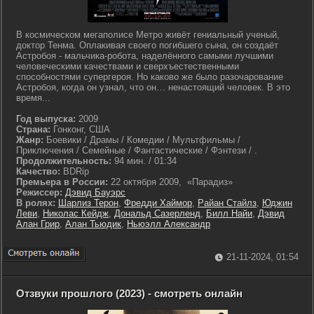
В космическом мегаполисе Метро живёт гениальный ученый,
доктор Тенма. Оплакивая своего погибшего сына, он создаёт
Астробоя - мальчика-робота, наделённого самыми лучшими
человеческими качествами и сверхъестественными
способностями супергероя. Но каково же было разочарование
Астробоя, когда он узнал, что он… ненастоящий человек. В это
время...
Год выпуска:
2009
Страна:
Гонконг, США
Жанр:
Боевики / Драмы / Комедии / Мультфильмы /
Приключения / Семейные / Фантастические / Фэнтези / .
Продолжительность:
94 мин. / 01:34
Качество:
BDRip
Премьера в России:
22 октября 2009, «Парадиз»
Режиссер:
Дэвид Бауэрс
В ролях:
Шарлиз Терон
,
Фредди Хаймор
,
Райан Стайлз
,
Юджин
Леви
,
Николас Кейдж
,
Дональд Сазерленд
,
Билл Найи
,
Дэвид
Алан Грир
,
Алан Тьюдик
,
Ньюэлл Александр
21-11-2024, 01:54
Отзвуки прошлого (2023) - смотреть онлайн