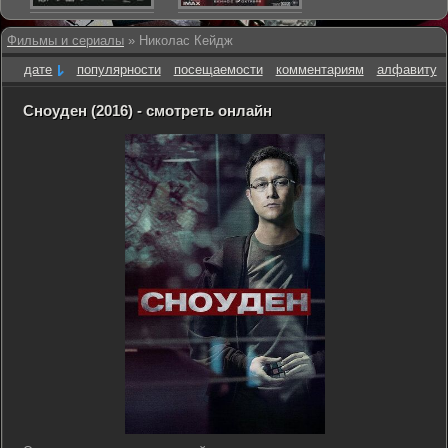
Фильмы и сериалы
» Николас Кейдж
дате
популярности
посещаемости
комментариям
алфавиту
Сноуден (2016) - смотреть онлайн