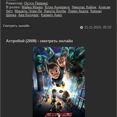
Режиссер:
Осгуд Перкинс
В ролях:
Майка Монро
,
Блэр Андервуд
,
Николас Кейдж
,
Алисия
Уитт
,
Мишель Чхве-Ли
,
Дакота Долби
,
Лорен Акала
,
Кирнан
Шипка
,
Ава Келдерс
,
Кармел Амит
21-11-2024, 05:03
Астробой (2009) - смотреть онлайн