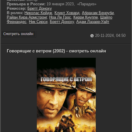
Премьера в России:
19 января 2023, «Парадиз»
Режиссер:
Бретт Доноху
В ролях:
Николас Кейдж
,
Клинт Ховард
,
Абрахам Бенруби
,
Райан Кира Армстронг
,
Ноа Ле Грос
,
Керри Кнуппе
,
Шайло
Фернандес
,
Ник Сирси
,
Бретт Доноху
,
Адам Лазарр-Уайт
20-11-2024, 04:50
Говорящие с ветром (2002) - смотреть онлайн