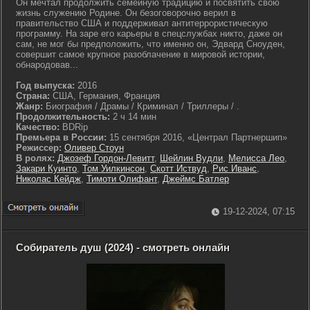
Он мечтал продолжить семейную традицию и посвятить свою
жизнь служению Родине. Он безоговорочно верил в
правительство США и поддерживал антитеррористическую
программу. На заре его карьеры в спецслужбах никто, даже он
сам, не мог бы предположить, что именно он, Эдвард Сноуден,
совершит самое крупное разоблачение в мировой истории,
обнародовав...
Год выпуска:
2016
Страна:
США, Германия, Франция
Жанр:
Биография / Драмы / Криминал / Триллеры / .
Продолжительность:
2 ч 14 мин
Качество:
BDRip
Премьера в России:
15 сентября 2016, «Централ Партнершип»
Режиссер:
Оливер Стоун
В ролях:
Джозеф Гордон-Левитт
,
Шейлин Вудли
,
Мелисса Лео
,
Закари Куинто
,
Том Уилкинсон
,
Скотт Иствуд
,
Рис Иванс
,
Николас Кейдж
,
Тимоти Олифант
,
Джеймс Батлер
19-12-2024, 07:15
Собиратель душ (2024) - смотреть онлайн