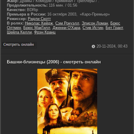
Жанр:
Драмы / Комедии / Криминал / Триллеры / .
Продолжительность:
116 мин. / 01:56
Качество:
BDRip
Премьера в России:
16 октября 2003, «Каро-Премьер»
Режиссер:
Ридли Скотт
В ролях:
Николас Кейдж
,
Сэм Рокуэлл
,
Элисон Ломан
,
Брюс
Олтмен
,
Брюс МакГилл
,
Дженни О'Хара
,
Стив Истин
,
Бет Грант
,
Шейла Келли
,
Фрэн Кранц
20-11-2024, 00:43
Башни-близнецы (2006) - смотреть онлайн