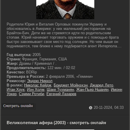
Родители Юрия и Виталия Орловых покинули Украину и
обосновались в Америке: у них маленький ресторанчик на
Брайтон-Бич. Дети же не стремятся идти по родительским
стопам. Юрий начинает торговать оружием и с помощью брата
быстро завоевывает свое место под солнцем. Но чем выше он
поднимается, тем ближе к нему подбирается агент Интерпола....
Год выпуска:
2005
Страна:
Франция, Германия, США
Жанр:
Драмы / Криминал / .
Продолжительность:
122 мин. / 02:02
Качество:
BDRip
Премьера в России:
2 февраля 2006, «Гемини»
Режиссер:
Эндрю Никкол
В ролях:
Николас Кейдж
,
Бриджет Мойнэхэн
,
Джаред Лето
,
Итан Хоук
,
Иэн Холм
,
Шаке Тухманян
,
Жан-Пьер Ншанян
,
Имонн
Уокер
,
Сэмми Ротиби
,
Евгений Лазарев
20-11-2024, 04:33
Великолепная афера (2003) - смотреть онлайн