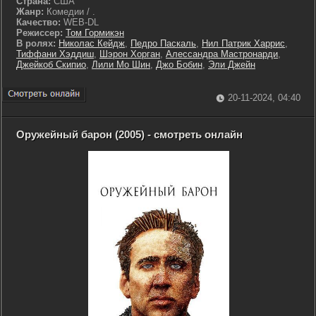
Страна:
США
Жанр:
Комедии / .
Качество:
WEB-DL
Режиссер:
Том Гормикэн
В ролях:
Николас Кейдж
,
Педро Паскаль
,
Нил Патрик Харрис
,
Тиффани Хэддиш
,
Шэрон Хорган
,
Алессандра Мастронарди
,
Джейкоб Скипио
,
Лили Мо Шин
,
Джо Бобин
,
Эли Джейн
20-11-2024, 04:40
Оружейный барон (2005) - смотреть онлайн