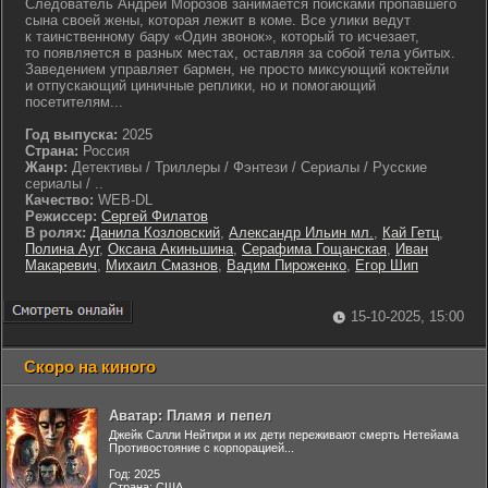
Следователь Андрей Морозов занимается поисками пропавшего
сына своей жены, которая лежит в коме. Все улики ведут
к таинственному бару «Один звонок», который то исчезает,
то появляется в разных местах, оставляя за собой тела убитых.
Заведением управляет бармен, не просто миксующий коктейли
и отпускающий циничные реплики, но и помогающий
посетителям...
Год выпуска:
2025
Страна:
Россия
Жанр:
Детективы / Триллеры / Фэнтези / Сериалы / Русские
сериалы / ..
Качество:
WEB-DL
Режиссер:
Сергей Филатов
В ролях:
Данила Козловский
,
Александр Ильин мл.
,
Кай Гетц
,
Полина Ауг
,
Оксана Акиньшина
,
Серафима Гощанская
,
Иван
Макаревич
,
Михаил Смазнов
,
Вадим Пироженко
,
Егор Шип
15-10-2025, 15:00
Скоро на киного
Аватар: Пламя и пепел
Джейк Салли Нейтири и их дети переживают смерть Нетейама
Противостояние с корпорацией...
Год: 2025
Страна: США