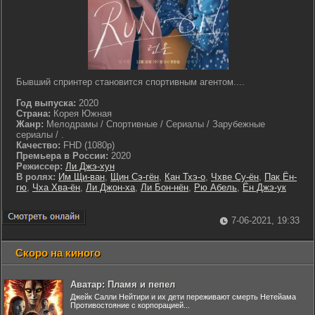
Бывший спринтер становится спортивным агентом....
Год выпуска:
2020
Страна:
Корея Южная
Жанр:
Мелодрамы / Спортивные / Сериалы / Зарубежные
сериалы / .
Качество:
FHD (1080p)
Премьера в России:
2020
Режиссер:
Ли Джэ-хун
В ролях:
Им Щи-ван
,
Щин Сэ-гён
,
Кан Тхэ-о
,
Чхве Су-ён
,
Пак Ён-
гю
,
Чха Хва-ён
,
Ли Джон-ха
,
Ли Бон-нён
,
Рю Абель
,
Ён Джэ-ук
7-06-2021, 19:33
Скоро на киного
Аватар: Пламя и пепел
Джейк Салли Нейтири и их дети переживают смерть Нетейама
Противостояние с корпорацией...