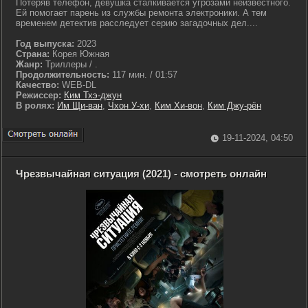
Потеряв телефон, девушка сталкивается угрозами неизвестного.
Ей помогает парень из службы ремонта электроники. А тем
временем детектив расследует серию загадочных дел....
Год выпуска:
2023
Страна:
Корея Южная
Жанр:
Триллеры / .
Продолжительность:
117 мин. / 01:57
Качество:
WEB-DL
Режиссер:
Ким Тхэ-джун
В ролях:
Им Щи-ван
,
Чхон У-хи
,
Ким Хи-вон
,
Ким Джу-рён
19-11-2024, 04:50
Чрезвычайная ситуация (2021) - смотреть онлайн