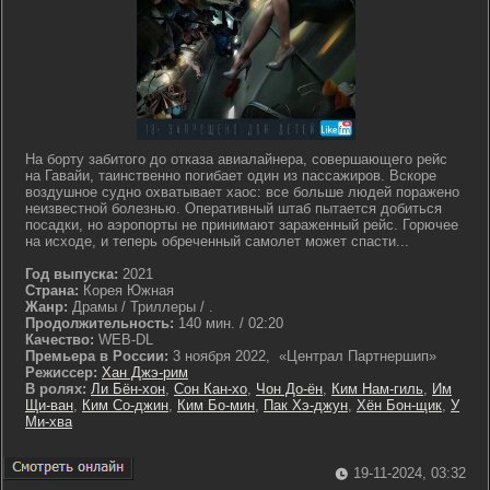
На борту забитого до отказа авиалайнера, совершающего рейс
на Гавайи, таинственно погибает один из пассажиров. Вскоре
воздушное судно охватывает хаос: все больше людей поражено
неизвестной болезнью. Оперативный штаб пытается добиться
посадки, но аэропорты не принимают зараженный рейс. Горючее
на исходе, и теперь обреченный самолет может спасти...
Год выпуска:
2021
Страна:
Корея Южная
Жанр:
Драмы / Триллеры / .
Продолжительность:
140 мин. / 02:20
Качество:
WEB-DL
Премьера в России:
3 ноября 2022, «Централ Партнершип»
Режиссер:
Хан Джэ-рим
В ролях:
Ли Бён-хон
,
Сон Кан-хо
,
Чон До-ён
,
Ким Нам-гиль
,
Им
Щи-ван
,
Ким Со-джин
,
Ким Бо-мин
,
Пак Хэ-джун
,
Хён Бон-щик
,
У
Ми-хва
19-11-2024, 03:32