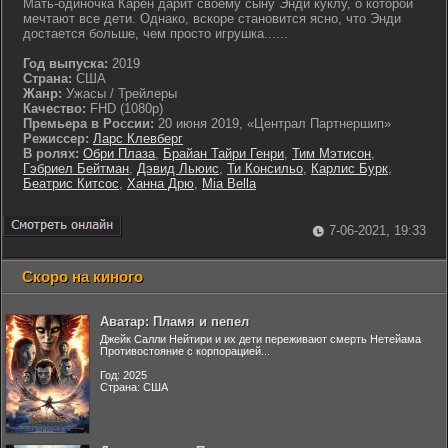
Мать-одиночка Карен дарит своему сыну Энди куклу, о которой
мечтают все дети. Однако, вскоре становится ясно, что Энди
достается больше, чем просто игрушка......
Год выпуска:
2019
Страна:
США
Жанр:
Ужасы / Трейлеры
Качество:
FHD (1080p)
Премьера в России:
20 июня 2019, «Централ Партнершип»
Режиссер:
Ларс Клевберг
В ролях:
Обри Плаза
,
Брайан Тайри Генри
,
Тим Мэтисон
,
Гэбриел Бейтман
,
Дэвид Льюис
,
Ти Консильо
,
Карлис Бурк
,
Беатрис Китсос
,
Ханна Дрю
,
Mia Bella
7-06-2021, 19:33
Скоро на киного
Аватар: Пламя и пепел
Джейк Салли Нейтири и их дети переживают смерть Нетейама
Противостояние с корпорацией...
Год: 2025
Страна: США