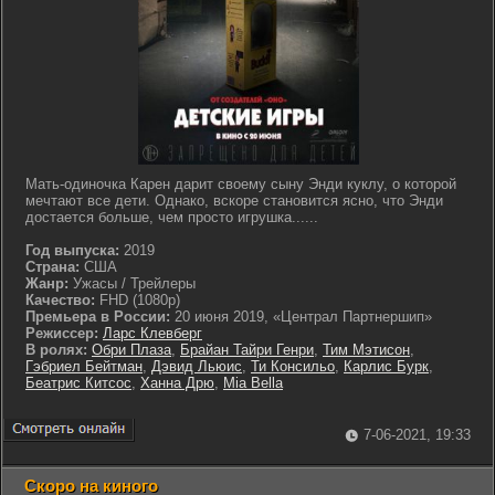
Мать-одиночка Карен дарит своему сыну Энди куклу, о которой
мечтают все дети. Однако, вскоре становится ясно, что Энди
достается больше, чем просто игрушка......
Год выпуска:
2019
Страна:
США
Жанр:
Ужасы / Трейлеры
Качество:
FHD (1080p)
Премьера в России:
20 июня 2019, «Централ Партнершип»
Режиссер:
Ларс Клевберг
В ролях:
Обри Плаза
,
Брайан Тайри Генри
,
Тим Мэтисон
,
Гэбриел Бейтман
,
Дэвид Льюис
,
Ти Консильо
,
Карлис Бурк
,
Беатрис Китсос
,
Ханна Дрю
,
Mia Bella
7-06-2021, 19:33
Скоро на киного