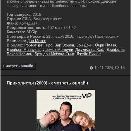
вполне определенными потребностями... И, похоже, дедские
каникулы изменят жизнь Джейсона навсегда!...
Год выпуска:
2016
Страна:
США, Великобритания
Жанр:
Комедии / .
Продолжительность:
102 мин. / 01:42
Качество:
BDRip
Премьера в России:
21 января 2016, «Централ Партнершип»
Режиссер:
Дэн Мазер
В ролях:
Роберт Де Ниро
,
Зак Эфрон
,
Зои Дойч
,
Обри Плаза
,
Джейсон Манцукас
,
Дермот Малруни
,
Джулианна Хаф
,
Джеффри
Бойер-Чепман
,
Брэндон Майкал Смит
,
Джейк Пикинг
19-11-2024, 03:16
Приколисты (2009) - смотреть онлайн