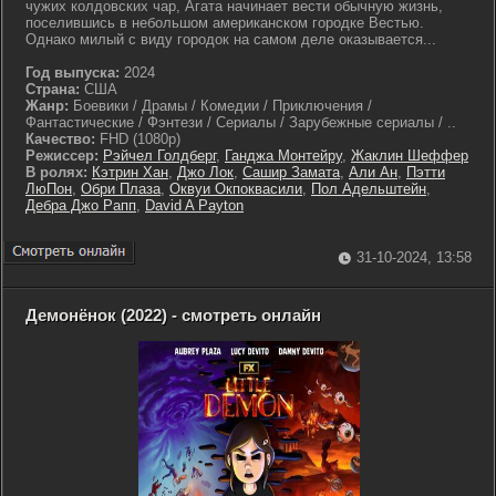
чужих колдовских чар, Агата начинает вести обычную жизнь,
поселившись в небольшом американском городке Вестью.
Однако милый с виду городок на самом деле оказывается...
Год выпуска:
2024
Страна:
США
Жанр:
Боевики / Драмы / Комедии / Приключения /
Фантастические / Фэнтези / Сериалы / Зарубежные сериалы / ..
Качество:
FHD (1080p)
Режиссер:
Рэйчел Голдберг
,
Ганджа Монтейру
,
Жаклин Шеффер
В ролях:
Кэтрин Хан
,
Джо Лок
,
Сашир Замата
,
Али Ан
,
Пэтти
ЛюПон
,
Обри Плаза
,
Оквуи Окпоквасили
,
Пол Адельштейн
,
Дебра Джо Рапп
,
David A Payton
31-10-2024, 13:58
Демонёнок (2022) - смотреть онлайн