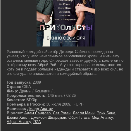
Успешный комедийный актёр Джордж Саймонс неожиданно
узнает, что у него неизлечимое заболевание крови, и жить ему
осталось меньше года. Он решает завести дружбу с коллегой по
актёрскому цеху Айрой Райт. А у того карьера не складывается -
хоть он и подаёт большие надежды и старается изо всех сил, но
его фигура не вписывается в комедийный образ....
Год выпуска:
2009
Страна:
США
Жанр:
Драмы / Комедии / .
Продолжительность:
146 мин. / 02:26
Качество:
BDRip
Премьера в России:
30 июля 2009, «UPI»
Режиссер:
Джадд Апатоу
В ролях:
Адам Сэндлер
,
Сет Роген
,
Лесли Манн
,
Эрик Бана
,
Джона Хилл
,
Джейсон Шварцман
,
Обри Плаза
,
Мод Апатоу
,
Айрис Апатоу
,
RZA