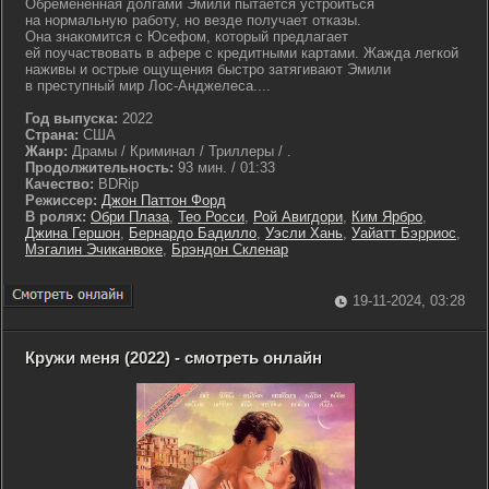
Обремененная долгами Эмили пытается устроиться
на нормальную работу, но везде получает отказы.
Она знакомится с Юсефом, который предлагает
ей поучаствовать в афере с кредитными картами. Жажда легкой
наживы и острые ощущения быстро затягивают Эмили
в преступный мир Лос-Анджелеса....
Год выпуска:
2022
Страна:
США
Жанр:
Драмы / Криминал / Триллеры / .
Продолжительность:
93 мин. / 01:33
Качество:
BDRip
Режиссер:
Джон Паттон Форд
В ролях:
Обри Плаза
,
Тео Росси
,
Рой Авигдори
,
Ким Ярбро
,
Джина Гершон
,
Бернардо Бадилло
,
Уэсли Хань
,
Уайатт Бэрриос
,
Мэгалин Эчиканвоке
,
Брэндон Скленар
19-11-2024, 03:28
Кружи меня (2022) - смотреть онлайн