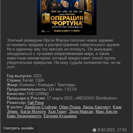
Элитный разведчик Орсон Форчун получил новое задание:
остановить продажу и распространение смертельного оружия.
Но в одиночку ему эту миссию не потянуть. Он вынужден
объединиться с лучшими оперативниками мира, а также
известным киноактером, который предоставит лихой группе
убедительное прикрытие. На кону судьба человечества, но на
этот...
Год выпуска:
2022
Страна:
Китай, США
Жанр:
Боевики / Комедии / Триллеры
Продолжительность:
114 мин. / 01:54
Качество:
FHD (1080p)
Премьера в России:
17 марта 2022, «MEGOGO Distribution»
Режиссер:
Гай Ричи
В ролях:
Джейсон Стэйтем
,
Обри Плаза
,
Джош Хартнетт
,
Кэри
Элвес
,
Багзи Мэлоун
,
Хью Грант
,
Эдди Марсан
,
Макс Бисли
,
Каан Урганджиоглу
,
Евгения Кузьмина
9-02-2022, 17:53