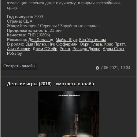
желающие перемен даже к лучшему, и фирмы-застройщики,
сразу...
Год выпуска:
2009
Страна:
США
Жанр:
Комедии / Сериалы / Зарубежные сериалы
Продолжительность:
21 мин.
Качество:
FHD (1080p)
Режиссер:
Дин Холлэнд
,
Майкл Шур
,
Кен Уиттингэм
В ролях:
Эми Полер
,
Ник Офферман
,
Обри Плаза
,
Крис Пратт
,
Азиз Ансари
,
Джим О'Хейр
,
Ретта
,
Рашида Джонс
,
Адам Скотт
,
Роб Лоу
7-06-2021, 19:34
Детские игры (2019) - смотреть онлайн