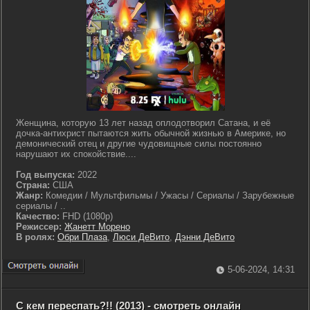
Женщина, которую 13 лет назад оплодотворил Сатана, и её
дочка-антихрист пытаются жить обычной жизнью в Америке, но
демонический отец и другие чудовищные силы постоянно
нарушают их спокойствие....
Год выпуска:
2022
Страна:
США
Жанр:
Комедии / Мультфильмы / Ужасы / Сериалы / Зарубежные
сериалы / ..
Качество:
FHD (1080p)
Режиссер:
Жанетт Морено
В ролях:
Обри Плаза
,
Люси ДеВито
,
Дэнни ДеВито
5-06-2024, 14:31
С кем переспать?!! (2013) - смотреть онлайн