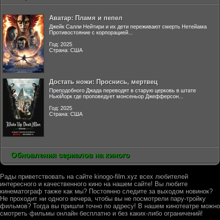
Аватар: Пламя и пепел
Джейк Салли Нейтири и их дети переживают смерть Нетейама
Противостояние с корпорацией...
Год: 2025
Страна: США
Достать ножи: Проснись, мертвец
Преподобного Джада переводят в старую церковь в штате
НьюЙорк где проповедует монсеньор Джефферсон...
Год: 2025
Страна: США
Обновления сериалов на киного
Рады приветствовать на сайте kinogo-film.xyz всех любителей
интересного и качественного кино на нашем сайте! Вы любите
кинематограф также как мы? Постоянно следите за выходом новинок?
Не проходит ни одного вечера, чтобы вы не посмотрели пару-тройку
фильмов? Тогда вы пришли точно по адресу! В нашем кинотеатре можно
смотреть фильмы онлайн бесплатно и без каких-либо ограничений!