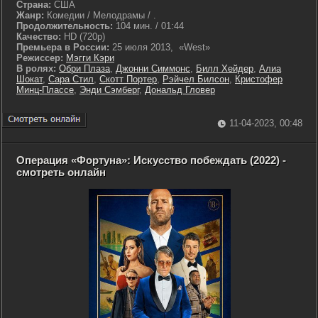
Страна:
США
Жанр:
Комедии / Мелодрамы / .
Продолжительность:
104 мин. / 01:44
Качество:
HD (720p)
Премьера в России:
25 июля 2013, «West»
Режиссер:
Мэгги Кэри
В ролях:
Обри Плаза
,
Джонни Симмонс
,
Билл Хейдер
,
Алиа
Шокат
,
Сара Стил
,
Скотт Портер
,
Рэйчел Билсон
,
Кристофер
Минц-Плассе
,
Энди Сэмберг
,
Дональд Гловер
11-04-2023, 00:48
Операция «Фортуна»: Искусство побеждать (2022) -
смотреть онлайн