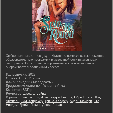
Эмбер выигрывает поездку в Италию с возможностью посетить
образовательную программу в известной сети итальянских
ресторанов. Но это легкое и романтическое приключение
оборачивается полнейшим хаосом....
Год выпуска:
2022
Страна:
США, Италия
Жанр:
Комедии / Мелодрамы / .
Продолжительность:
104 мин. / 01:44
Качество:
BDRip
Режиссер:
Джефф Бэйна
В ролях:
Элисон Бри
,
Алессандро Нивола
,
Обри Плаза
,
Фред
Армисен
,
Тим Хайдекер
,
Триша Хелфер
,
Айден Майэри
,
Эго
Нводим
,
Джейк Пикинг
,
Дебби Райан