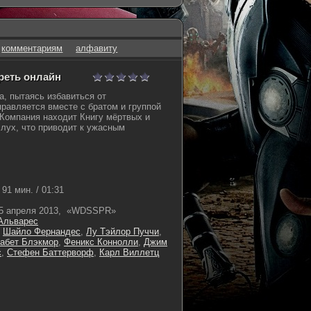
комментариям
алфавиту
треть онлайн
, пытаясь избавиться от
правляется вместе с братом и группой
 Компания находит Книгу мёртвых и
слух, что приводит к ужасным
91 мин. / 01:31
5 апреля 2013, «WDSSPR»
Альварес
,
Шайло Фернандес
,
Лу Тэйлор Пуччи
,
абет Блэкмор
,
Феникс Коннолли
,
Джим
с
,
Стефен Баттерворф
,
Карл Виллетц