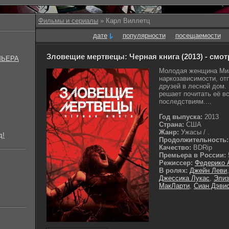
Фильмы и сериалы
» Карл Виллетц
дате
популярности
посещаемости
Зловещие мертвецы: Черная книга (2013) - смо
МЬЕРА
Молодая женщина Миа
наркозависимости, от
друзей в лесной дом.
решает почитать её в
последствиям....
Год выпуска:
2013
Страна:
США
Жанр:
Ужасы / .
д!
Продолжительность:
Качество:
BDRip
Премьера в России:
Режиссер:
Федерико 
В ролях:
Джейн Леви
Джессика Лукас
,
Элиз
МакЛарти
,
Сиан Дэви