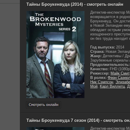
Тайны Броукенвуда (2014) - смотреть онлайн
Детектив-инспектор 
возвращается в родно
Броукенвуд. Он дости
в Новой Зеландии ему
обладает острым умом
изощренного преступ
он без труда находит 
Год выпуска:
2014
Страна:
Новая Зелан
Жанр:
Детективы / Др
Зарубежные сериалы /
Продолжительность:
Качество:
FHD (1080p
Режиссер:
Майк Смит
В ролях:
Ферн Сазер
Ник Сэмпсон
,
Элизабе
Мой
,
Карл Виллетц
,
Д
Тайны Броукенвуда 7 сезон (2014) - смотреть о
Детектив-инспектор 