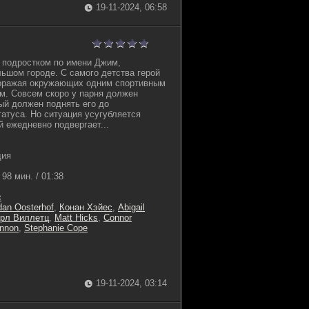
19-11-2024, 06:58
 подростком по имени Джим,
шом городе. С самого детства герой
поражая окружающих одним спортивным
м. Совсем скоро у парня должен
рый должен поднять его до
атуса. Но ситуация усугубляется
й ежедневно подвергает...
дия
98 мин. / 01:38
с
dan Oosterhof
,
Конан Хэйес
,
Abigail
рл Виллетц
,
Matt Hicks
,
Connor
nnon
,
Stephanie Cope
19-11-2024, 03:14