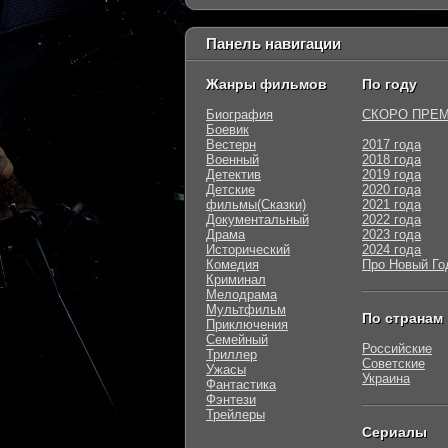
Панель навигации
Жанры фильмов
По году
Биография
СКОРО ПРЕ
Боевик
Вестерн
2017 года
Военный
2018 года
Детектив
2019 года
Детские
2020 года
фильмы(Сказки)
2021 года
Документальный
2022 года
Драма
2023 года
Исторический
2024 года
Комедия
Про Новый Го
Криминал
Мелодрама
Мультфильм
По странам
Приключения
Семейный
Российские
Триллер
Советские
Ужасы
Украина
Фантастика
Фэнтези
Трейлеры
Сериалы