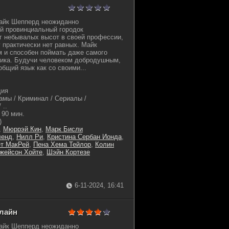
Майк Шепперд неожиданно
й провинциальный городок
г небывалых высот в своей профессии,
 практически нет равных. Майк
 и способен поймать даже самого
ника. Будучи человеком добродушным,
общий язык как со своими...
дия
амы / Криминал / Сериалы /
 ..
90 мин.
)
,
Мюррэй Кин
,
Марк Бисли
ленд
,
Нилл Ри
,
Кристина Сербан Ионда
,
т МакРей
,
Пена Хема Тейлор
,
Колин
жейсон Хойте
,
Шэйн Кортезе
6-11-2024, 16:41
нлайн
Майк Шепперд неожиданно