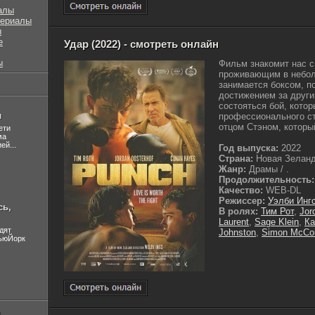
алы
сериалы
ы
е
Удар (2022) - смотреть онлайн
ы
Фильм знакомит нас с
проживающим в неболь
занимается боксом, 
достижением за други
состояться бой, кото
л
профессионального ст
отцом Стэном, которы
ети
ма
ей...
Год выпуска:
2022
Страна:
Новая Зелан
Жанр:
Драмы / .
Продолжительность:
Качество:
WEB-DL
Режиссер:
Уэлби Инг
сь,
В ролях:
Тим Рот
,
Jor
Laurent
,
Sage Klein
,
Ка
дят
Johnston
,
Simon McCo
НьюЙорк