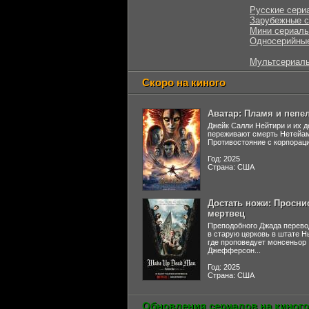
Русские сери
Зарубежные 
Мини сериал
Односерийны
Мультсериал
Скоро на киного
Аватар: Пламя и пепе
Джейк Салли Нейтири и их д
переживают смерть Нетейа
Противостояние с корпораци
Год: 2025
Страна: США
Достать ножи: Просни
мертвец
Преподобного Джада перево
в старую церковь в штате 
где проповедует монсеньор
Джефферсон...
Год: 2025
Страна: США
Обновления сериалов на киного