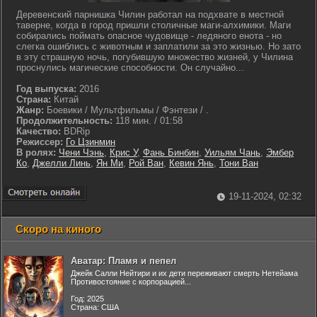
Деревенский парнишка Чилин работал на подхвате в местной
таверне, когда в город пришли столичные маги-алхимики. Маги
собирались поймать опасное чудовище - ледяного енота - но
слегка ошиблись с животным и заплатили за это жизнью. Но зато
в эту страшную ночь, погубившую множество жизней, у Чилина
проснулись магические способности. Он случайно...
Год выпуска:
2016
Страна:
Китай
Жанр:
Боевики / Мультфильмы / Фэнтези / .
Продолжительность:
118 мин. / 01:58
Качество:
BDRip
Режиссер:
Го Цзинмин
В ролях:
Чени Чэнь
,
Крис У
,
Фань Бинбин
,
Уильям Чань
,
Эмбер
Ко
,
Джелли Линь
,
Ян Ми
,
Рой Ван
,
Кевин Янь
,
Тони Ван
19-11-2024, 02:32
Скоро на киного
Аватар: Пламя и пепел
Джейк Салли Нейтири и их дети переживают смерть Нетейама
Противостояние с корпорацией...
Год: 2025
Страна: США