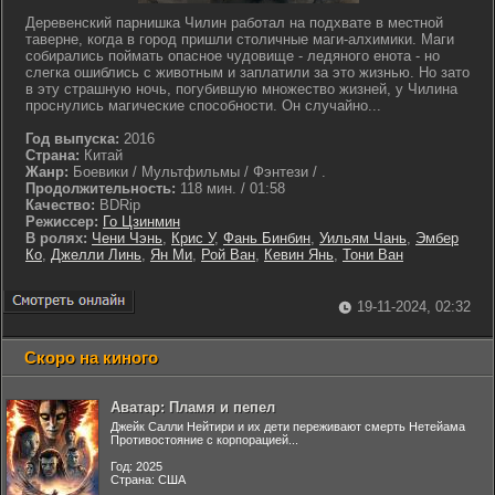
Деревенский парнишка Чилин работал на подхвате в местной
таверне, когда в город пришли столичные маги-алхимики. Маги
собирались поймать опасное чудовище - ледяного енота - но
слегка ошиблись с животным и заплатили за это жизнью. Но зато
в эту страшную ночь, погубившую множество жизней, у Чилина
проснулись магические способности. Он случайно...
Год выпуска:
2016
Страна:
Китай
Жанр:
Боевики / Мультфильмы / Фэнтези / .
Продолжительность:
118 мин. / 01:58
Качество:
BDRip
Режиссер:
Го Цзинмин
В ролях:
Чени Чэнь
,
Крис У
,
Фань Бинбин
,
Уильям Чань
,
Эмбер
Ко
,
Джелли Линь
,
Ян Ми
,
Рой Ван
,
Кевин Янь
,
Тони Ван
19-11-2024, 02:32
Скоро на киного
Аватар: Пламя и пепел
Джейк Салли Нейтири и их дети переживают смерть Нетейама
Противостояние с корпорацией...
Год: 2025
Страна: США