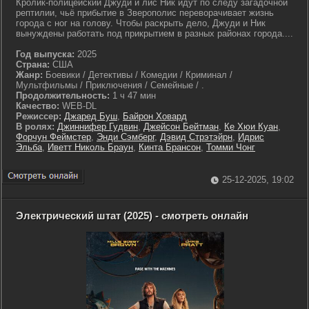
Кролик-полицейский Джуди и лис Ник идут по следу загадочной
рептилии, чьё прибытие в Зверополис переворачивает жизнь
города с ног на голову. Чтобы раскрыть дело, Джуди и Ник
вынуждены работать под прикрытием в разных районах города....
Год выпуска:
2025
Страна:
США
Жанр:
Боевики / Детективы / Комедии / Криминал /
Мультфильмы / Приключения / Семейные / .
Продолжительность:
1 ч 47 мин
Качество:
WEB-DL
Режиссер:
Джаред Буш
,
Байрон Ховард
В ролях:
Джиннифер Гудвин
,
Джейсон Бейтман
,
Ке Хюи Куан
,
Форчун Феймстер
,
Энди Сэмберг
,
Дэвид Стрэтэйрн
,
Идрис
Эльба
,
Иветт Николь Браун
,
Кинта Брансон
,
Томми Чонг
25-12-2025, 19:02
Электрический штат (2025) - смотреть онлайн