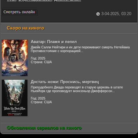
3-04-2025, 03:20
Скоро на киного
Аватар: Пламя и пепел
Джейк Салли Нейтири и их дети переживают смерть Нетейама
Противостояние с корпорацией...
Год: 2025
Страна: США
Достать ножи: Проснись, мертвец
Преподобного Джада переводят в старую церковь в штате
НьюЙорк где проповедует монсеньор Джефферсон...
Год: 2025
Страна: США
Обновления сериалов на киного