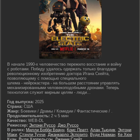
В начале 1990-х человечество пережило восстание и войну
с роботами. Победу удалось одержать только благодаря
революционному изобретению доктора Итана Скейта,
позволяющему с помощью специального
шлема - нейрокастера - на большом расстоянии управлять
механизированными человекоподобными дронами. Теперь
технология служит мирным целям - люди...
Год выпуска:
2025
Страна:
США
Жанр:
Боевики / Драмы / Комедии / Фантастические / .
Продолжительность:
2 ч 5 мин
Качество:
WEB-DL
Режиссер:
Энтони Руссо
,
Джо Руссо
В ролях:
Милли Бобби Браун
,
Крис Пратт
,
Алан Тьюдик
,
Энтони
Маки
,
Стэнли Туччи
,
Джанкарло Эспозито
,
Вуди Норман
,
Ке Хюи
Куан
,
Вуди Харрельсон
,
Дженни Слейт