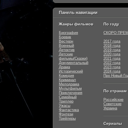
Панель навигации
Жанры фильмов
По году
Биография
СКОРО ПРЕ
Боевик
Вестерн
2017 года
Военный
2018 года
Детектив
2019 года
Детские
2020 года
фильмы(Сказки)
2021 года
Документальный
2022 года
Драма
2023 года
Исторический
2024 года
Комедия
Про Новый Го
Криминал
Мелодрама
Мультфильм
По странам
Приключения
Семейный
Российские
Триллер
Советские
Ужасы
Украина
Фантастика
Фэнтези
Трейлеры
Сериалы