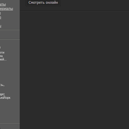
алы
сериалы
ы
е
ы
л
ети
ма
ей...
сь,
дят
НьюЙорк