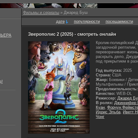
Фильмы и сериалы
» Джаред Буш
дате
популярности
посещаемости
Зверополис 2 (2025) - смотреть онлайн
МЬЕРА
Кролик-полицейский Д
загадочной рептилии,
переворачивает жизнь 
раскрыть дело, Джуди
под прикрытием в разн
Год выпуска:
2025
Страна:
США
Жанр:
Боевики / Дете
д!
Мультфильмы / Приклю
Продолжительность:
Качество:
WEB-DL
Режиссер:
Джаред Б
В ролях:
Джиннифер 
Куан
,
Форчун Феймст
Идрис Эльба
,
Иветт Н
Чонг