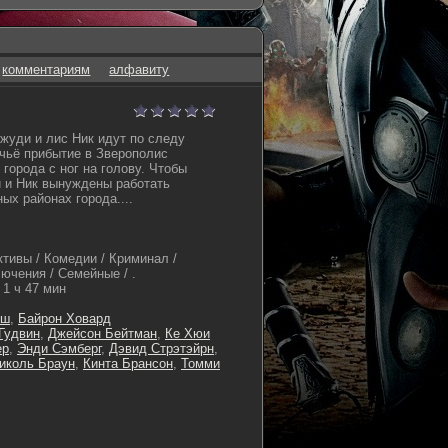
комментариям
алфавиту
жуди и лис Ник идут по следу
 чьё прибытие в Зверополис
города с ног на голову. Чтобы
 и Ник вынуждены работать
ых районах города....
ктивы / Комедии / Криминал /
чения / Семейные / .
1 ч 47 мин
уш
,
Байрон Ховард
Гудвин
,
Джейсон Бейтман
,
Ке Хюи
ер
,
Энди Сэмберг
,
Дэвид Стрэтэйрн
,
иколь Браун
,
Кинта Брансон
,
Томми