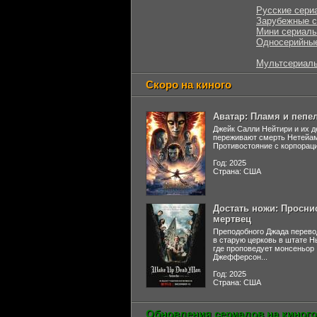
Русские сери
Зарубежные 
Мини сериал
Односерийны
Мультсериал
Скоро на киного
Аватар: Пламя и пепе
Джейк Салли Нейтири и их д
переживают смерть Нетейа
Противостояние с корпораци
Год: 2025
Страна: США
Достать ножи: Просни
мертвец
Преподобного Джада перево
в старую церковь в штате 
где проповедует монсеньор
Джефферсон...
Год: 2025
Страна: США
Обновления сериалов на киного