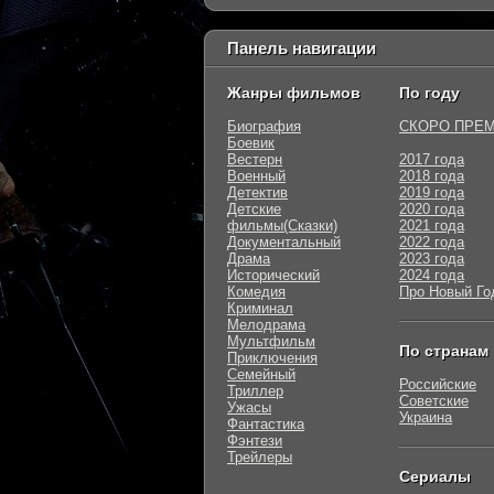
Панель навигации
Жанры фильмов
По году
Биография
СКОРО ПРЕ
Боевик
Вестерн
2017 года
Военный
2018 года
Детектив
2019 года
Детские
2020 года
фильмы(Сказки)
2021 года
Документальный
2022 года
Драма
2023 года
Исторический
2024 года
Комедия
Про Новый Го
Криминал
Мелодрама
Мультфильм
По странам
Приключения
Семейный
Российские
Триллер
Советские
Ужасы
Украина
Фантастика
Фэнтези
Трейлеры
Сериалы