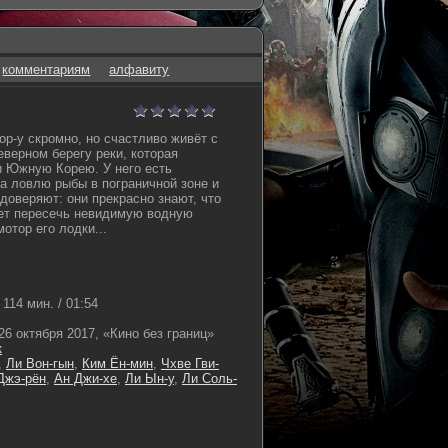
комментариям
алфавиту
р-у скромно, но счастливо живёт с
еверном берегу реки, которая
и Южную Корею. У него есть
а ловлю рыбы в пограничной зоне и
доверяют: они прекрасно знают, что
еет пересечь невидимую водную
отор его лодки...
114 мин. / 01:54
26 октября 2017, «Кино без границ»
к
,
Ли Вон-гын
,
Ким Ён-мин
,
Чхве Гви-
Джэ-рён
,
Ан Джи-хе
,
Ли Ын-у
,
Ли Соль-