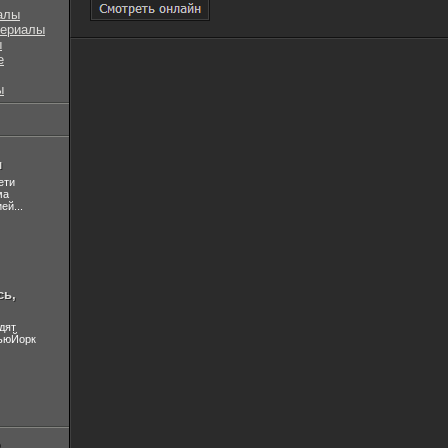
алы
сериалы
ы
е
ы
л
ети
ма
ей...
сь,
дят
НьюЙорк