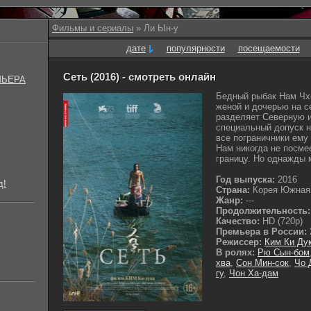
Фильмы и сериалы
» Ли Ын-у
дате
популярности
посещаемости
Сеть (2016) - смотреть онлайн
МЬЕРА
Бедный рыбак Нам Чхо
женой и дочерью на с
разделяет Северную 
специальный допуск н
все пограничники ему 
Нам никогда не посм
границу. Но однажды м
Год выпуска:
2016
д!
Страна:
Корея Южная
Жанр:
---
Продолжительность:
Качество:
HD (720p)
Премьера в России:
Режиссер:
Ким Ки Ду
В ролях:
Рю Сын-бом
хва
,
Сон Мин-сок
,
Чо 
гу
,
Чон Ха-дам