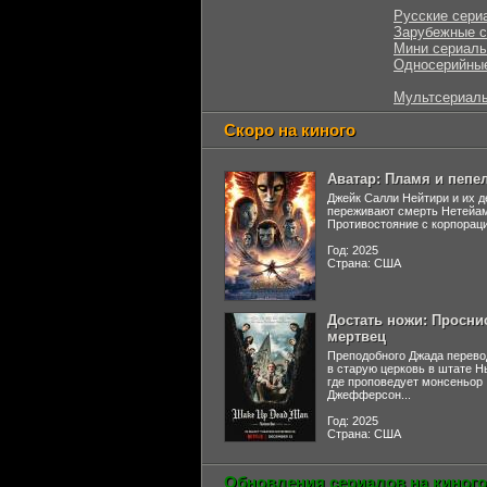
Русские сери
Зарубежные 
Мини сериал
Односерийны
Мультсериал
Скоро на киного
Аватар: Пламя и пепе
Джейк Салли Нейтири и их д
переживают смерть Нетейа
Противостояние с корпораци
Год: 2025
Страна: США
Достать ножи: Просни
мертвец
Преподобного Джада перево
в старую церковь в штате 
где проповедует монсеньор
Джефферсон...
Год: 2025
Страна: США
Обновления сериалов на киного