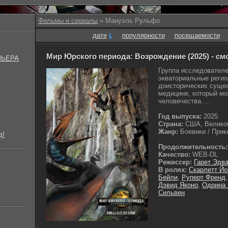
Фильмы и сериалы
» Мануэль Рульфо
дате
популярности
посещаемости
Мир Юрского периода: Возрождение (2025) - см
МЬЕРА
Группа исследователе
экваториальные регио
доисторических сущес
медицине, который м
человечества....
Год выпуска:
2025
Страна:
США, Великоб
Жанр:
Боевики / Прик
д!
.
Продолжительность:
Качество:
WEB-DL
Режиссер:
Гарет Эдв
В ролях:
Скарлетт Йо
Бейли
,
Руперт Френд
Дэвид Яконо
,
Одрина
Сильвен