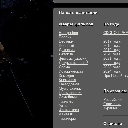
Панель навигации
Жанры фильмов
По году
Биография
СКОРО ПРЕ
Боевик
Вестерн
2017 года
Военный
2018 года
Детектив
2019 года
Детские
2020 года
фильмы(Сказки)
2021 года
Документальный
2022 года
Драма
2023 года
Исторический
2024 года
Комедия
Про Новый Го
Криминал
Мелодрама
Мультфильм
По странам
Приключения
Семейный
Российские
Триллер
Советские
Ужасы
Украина
Фантастика
Фэнтези
Трейлеры
Сериалы