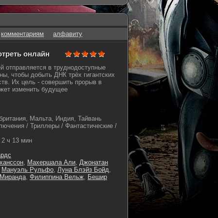
комментариям
алфавиту
отреть онлайн
й отправляется в труднодоступные
ны, чтобы добыть ДНК трёх гигантских
тв. Их цель - совершить прорыв в
ожет изменить будущее
ритания, Мальта, Индия, Тайвань
лючения / Триллеры / Фантастические /
2 ч 13 мин
ардс
ханссон
,
Махершала Али
,
Джонатан
,
Мануэль Рульфо
,
Луна Блэйз Бойд
,
 Миранда
,
Филиппина Вельж
,
Бешир