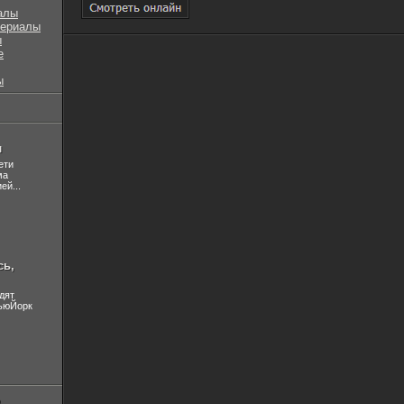
алы
сериалы
ы
е
ы
л
ети
ма
ей...
сь,
дят
НьюЙорк