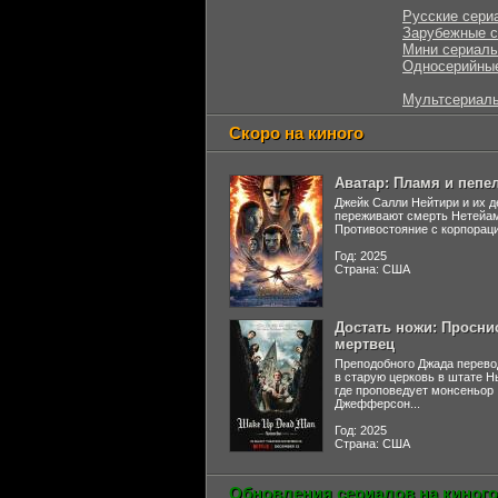
Русские сери
Зарубежные 
Мини сериал
Односерийны
Мультсериал
Скоро на киного
Аватар: Пламя и пепе
Джейк Салли Нейтири и их д
переживают смерть Нетейа
Противостояние с корпораци
Год: 2025
Страна: США
Достать ножи: Просни
мертвец
Преподобного Джада перево
в старую церковь в штате 
где проповедует монсеньор
Джефферсон...
Год: 2025
Страна: США
Обновления сериалов на киного