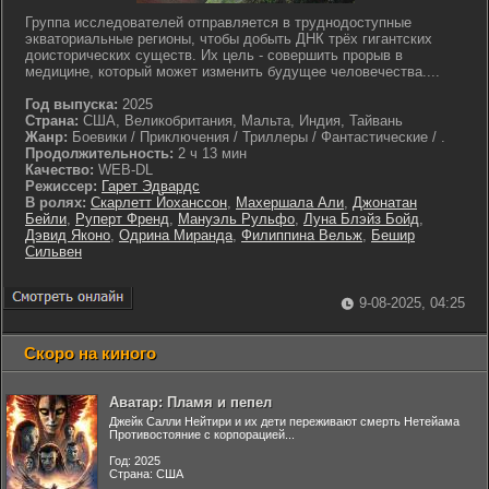
Группа исследователей отправляется в труднодоступные
экваториальные регионы, чтобы добыть ДНК трёх гигантских
доисторических существ. Их цель - совершить прорыв в
медицине, который может изменить будущее человечества....
Год выпуска:
2025
Страна:
США, Великобритания, Мальта, Индия, Тайвань
Жанр:
Боевики / Приключения / Триллеры / Фантастические / .
Продолжительность:
2 ч 13 мин
Качество:
WEB-DL
Режиссер:
Гарет Эдвардс
В ролях:
Скарлетт Йоханссон
,
Махершала Али
,
Джонатан
Бейли
,
Руперт Френд
,
Мануэль Рульфо
,
Луна Блэйз Бойд
,
Дэвид Яконо
,
Одрина Миранда
,
Филиппина Вельж
,
Бешир
Сильвен
9-08-2025, 04:25
Скоро на киного
Аватар: Пламя и пепел
Джейк Салли Нейтири и их дети переживают смерть Нетейама
Противостояние с корпорацией...
Год: 2025
Страна: США