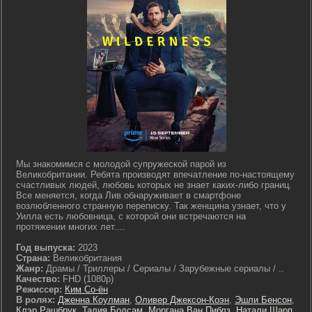
Мы знакомимся с молодой супружеской парой из
Великобритании. Ребята производят впечатление по-настоящему
счастливых людей, любовь которых не знает каких-либо границ.
Все меняется, когда Лив обнаруживает в смартфоне
возлюбленного странную переписку. Так женщина узнает, что у
Уилла есть любовница, с которой они встречаются на
протяжении многих лет....
Год выпуска:
2023
Страна:
Великобритания
Жанр:
Драмы / Триллеры / Сериалы / Зарубежные сериалы / ..
Качество:
FHD (1080p)
Режиссер:
Ким Со-ён
В ролях:
Дженна Коулман
,
Оливер Джексон-Коэн
,
Эшли Бенсон
,
Клэр Рашбрук
,
Талия Болсам
,
Моргана Ван Пиблз
,
Натали Шарп
,