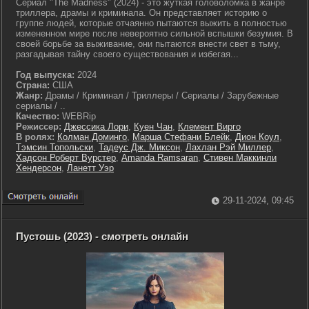
Сериал "The Madness" (2024) - это жуткая головоломка в жанре
триллера, драмы и криминала. Он представляет историю о
группе людей, которые отчаянно пытаются выжить в полностью
измененном мире после невероятно сильной вспышки безумия. В
своей борьбе за выживание, они пытаются внести свет в тьму,
разгадывая тайну своего существования и избегая...
Год выпуска:
2024
Страна:
США
Жанр:
Драмы / Криминал / Триллеры / Сериалы / Зарубежные
сериалы / ..
Качество:
WEBRip
Режиссер:
Джессика Лори
,
Куен Чан
,
Клемент Вирго
В ролях:
Колман Доминго
,
Марша Стефани Блейк
,
Дион Коул
,
Тэмсин Топольски
,
Тадеус Дж. Миксон
,
Лахлан Рэй Миллер
,
Хадсон Роберт Вурстер
,
Amanda Ramsaran
,
Стивен Маккинли
Хендерсон
,
Ланетт Уэр
29-11-2024, 09:45
Пустошь (2023) - смотреть онлайн