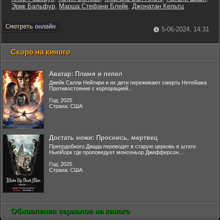
Эрик Бальфур
,
Марша Стефани Блейк
,
Джонатан Кельтц
5-06-2024, 14:31
Скоро на киного
Аватар: Пламя и пепел
Джейк Салли Нейтири и их дети переживают смерть Нетейама
Противостояние с корпорацией...
Год: 2025
Страна: США
Достать ножи: Проснись, мертвец
Преподобного Джада переводят в старую церковь в штате
НьюЙорк где проповедует монсеньор Джефферсон...
Год: 2025
Страна: США
Обновления сериалов на киного