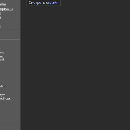
алы
сериалы
ы
е
ы
л
ети
ма
ей...
сь,
дят
НьюЙорк