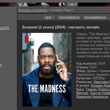
Фильмы и сериалы
» Клемент Вирго
дате
популярности
посещаемости
Безумие (1 сезон) (2024) - смотреть онлайн
МЬЕРА
Сериал "The Madness" 
жанре триллера, драм
историю о группе люд
в полностью измененн
вспышки безумия. В с
пытаются внести свет 
существования и избег
Год выпуска:
2024
д!
Страна:
США
Жанр:
Драмы / Кримин
Зарубежные сериалы /
Качество:
WEBRip
Режиссер:
Джессика 
В ролях:
Колман Дом
Коул
,
Тэмсин Топольс
Миллер
,
Хадсон Робе
Маккинли Хендерсон
,