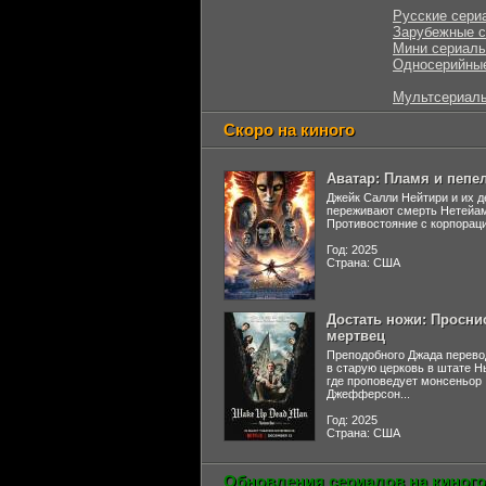
Русские сери
Зарубежные 
Мини сериал
Односерийны
Мультсериал
Скоро на киного
Аватар: Пламя и пепе
Джейк Салли Нейтири и их д
переживают смерть Нетейа
Противостояние с корпораци
Год: 2025
Страна: США
Достать ножи: Просни
мертвец
Преподобного Джада перево
в старую церковь в штате 
где проповедует монсеньор
Джефферсон...
Год: 2025
Страна: США
Обновления сериалов на киного