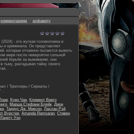
комментариям
алфавиту
(2024) - это жуткая головоломка в
ы и криминала. Он представляет
ей, которые отчаянно пытаются выжить
ом мире после невероятно сильной
воей борьбе за выживание, они
в тьму, разгадывая тайну своего
ая...
ал / Триллеры / Сериалы /
 ..
Лори
,
Куен Чан
,
Клемент Вирго
инго
,
Марша Стефани Блейк
,
Дион
ки
,
Тадеус Дж. Миксон
,
Лахлан Рэй
рт Вурстер
,
Amanda Ramsaran
,
Стивен
Ланетт Уэр