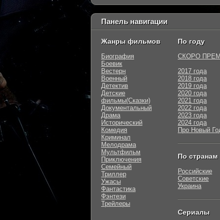
Панель навигации
Жанры фильмов
По году
Биография
СКОРО ПРЕ
Боевик
Вестерн
2017 года
Военный
2018 года
Детектив
2019 года
Детские
2020 года
фильмы(Сказки)
2021 года
Документальный
2022 года
Драма
2023 года
Исторический
2024 года
Комедия
Про Новый Го
Криминал
Мелодрама
Мультфильм
По странам
Приключения
Семейный
Российские
Триллер
Советские
Ужасы
Украина
Фантастика
Фэнтези
Трейлеры
Сериалы