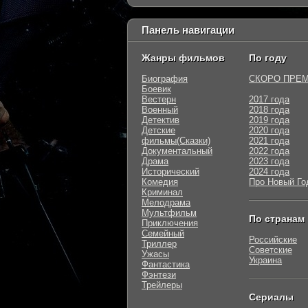
Панель навигации
Жанры фильмов
По году
Биография
СКОРО ПРЕ
Боевик
Вестерн
2017 года
Военный
2018 года
Детектив
2019 года
Детские
2020 года
фильмы(Сказки)
2021 года
Документальный
2022 года
Драма
2023 года
Исторический
2024 года
Комедия
Про Новый Го
Криминал
Мелодрама
Мультфильм
По странам
Приключения
Семейный
Российские
Триллер
Советские
Ужасы
Украина
Фантастика
Фэнтези
Трейлеры
Сериалы