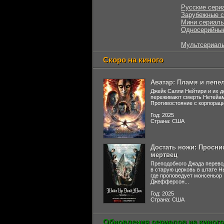
Русские сери
Зарубежные 
Мини сериал
Односерийны
Мультсериал
Скоро на киного
Аватар: Пламя и пепе
Джейк Салли Нейтири и их д
переживают смерть Нетейа
Противостояние с корпораци
Год: 2025
Страна: США
Достать ножи: Просни
мертвец
Преподобного Джада перево
в старую церковь в штате 
где проповедует монсеньор
Джефферсон...
Год: 2025
Страна: США
Обновления сериалов на киного