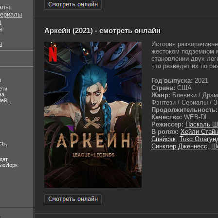
алы
сериалы
ы
е
Аркейн (2021) - смотреть онлайн
ы
История разворачивае
жестоком подземном м
становлении двух лег
что разведёт их по ра
л
Год выпуска:
2021
Страна:
США
ети
ма
Жанр:
Боевики / Драм
ей...
Фэнтези / Сериалы / З
Продолжительность:
Качество:
WEB-DL
Режиссер:
Паскаль 
В ролях:
Хейли Стай
Спайсэк
,
Токс Олагун
сь,
Синклер Дженнесс
,
Ш
дят
НьюЙорк