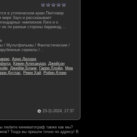
тся в утопическом краю Пилтовер
 мире Заун и рассказывает
егендарных чемпионов Лиги и о
т их по разные стороны баррикад....
я
ы / Мультфильмы / Фантастические /
арубежные сериалы / ..
Шаррю
,
Арно Делорд
нфелд
,
Кевин Алехандро
,
Джейсон
дойе
,
Джейби Бланк
,
Гарри Ллойд
,
Миа
рри Дуглас
,
Реми Хай
,
Робин Аткин
23-11-2024, 17:37
 Вы любите кинематограф также как мы?
мов? Тогда вы пришли точно по адресу! В