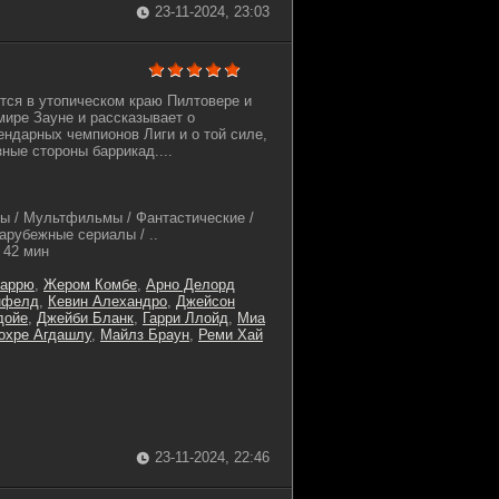
23-11-2024, 23:03
тся в утопическом краю Пилтовере и
ире Зауне и рассказывает о
ендарных чемпионов Лиги и о той силе,
зные стороны баррикад....
ы / Мультфильмы / Фантастические /
арубежные сериалы / ..
42 мин
Шаррю
,
Жером Комбе
,
Арно Делорд
нфелд
,
Кевин Алехандро
,
Джейсон
дойе
,
Джейби Бланк
,
Гарри Ллойд
,
Миа
охре Агдашлу
,
Майлз Браун
,
Реми Хай
23-11-2024, 22:46