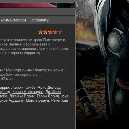
комментариям
алфавиту
тся в утопическом краю Пилтовере и
ире Зауне и рассказывает о
ендарных чемпионов Лиги и о той силе,
зные стороны баррикад....
ы / Мультфильмы / Фантастические /
арубежные сериалы / ..
42 мин
Шаррю
,
Жером Комбе
,
Арно Делорд
нфелд
,
Кевин Алехандро
,
Джейсон
дойе
,
Джейби Бланк
,
Гарри Ллойд
,
Миа
охре Агдашлу
,
Майлз Браун
,
Реми Хай