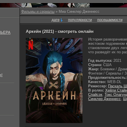
Фильмы и сериалы
» Миа Синклер Дженнесс
дате
популярности
посещаемости
Аркейн (2021) - смотреть онлайн
МЬЕРА
История разворачивае
жестоком подземном м
становлении двух лег
что разведёт их по ра
Год выпуска:
2021
Страна:
США
Жанр:
Боевики / Драм
Фэнтези / Сериалы / З
д!
Продолжительность:
Качество:
WEB-DL
Режиссер:
Паскаль 
В ролях:
Хейли Стай
Спайсэк
,
Токс Олагун
Синклер Дженнесс
,
Ш