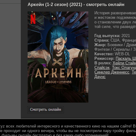
Аркейн (1-2 сезон) (2021) - смотреть онлайн
История разворачивае
и жестоком подземном
о становлении двух л
той силе, что разведё
Год выпуска:
2021
Страна:
США, Франци
Жанр:
Боевики / Драм
Фэнтези / Сериалы / З
Качество:
WEB-DL
Режиссер:
Паскаль 
В ролях:
Хейли Стай
Спайсэк
,
Токс Олагун
Синклер Дженнесс
,
Те
Даунс
.xyz всех любителей интересного и качественного кино на нашем сайте!
е проходит ни одного вечера, чтобы вы не посмотрели пару-тройку филь
 фильмы онлайн бесплатно и без каких-либо ограничений!