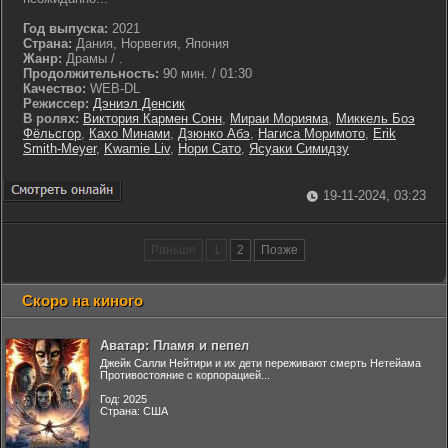
Год выпуска:
2021
Страна:
Дания, Норвегия, Япония
Жанр:
Драмы / .
Продолжительность:
90 мин. / 01:30
Качество:
WEB-DL
Режиссер:
Дэниэл Денсик
В ролях:
Виктория Кармен Сонн
,
Мираи Морияма
,
Миккель Боэ
Фёльсгор
,
Кахо Минами
,
Дзюнко Абэ
,
Нагиса Моримото
,
Erik
Smith-Meyer
,
Kwamie Liv
,
Нори Сато
,
Ясуаки Симидзу
19-11-2024, 03:23
Раньше
1
2
Позже
Скоро на киного
Аватар: Пламя и пепел
Джейк Салли Нейтири и их дети переживают смерть Нетейама
Противостояние с корпорацией...
Год: 2025
Страна: США