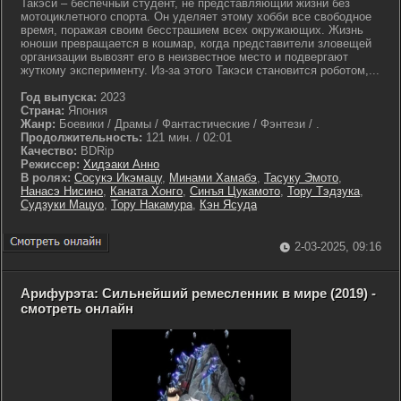
Такэси – беспечный студент, не представляющий жизни без
мотоциклетного спорта. Он уделяет этому хобби все свободное
время, поражая своим бесстрашием всех окружающих. Жизнь
юноши превращается в кошмар, когда представители зловещей
организации вывозят его в неизвестное место и подвергают
жуткому эксперименту. Из-за этого Такэси становится роботом,...
Год выпуска:
2023
Страна:
Япония
Жанр:
Боевики / Драмы / Фантастические / Фэнтези / .
Продолжительность:
121 мин. / 02:01
Качество:
BDRip
Режиссер:
Хидэаки Анно
В ролях:
Сосукэ Икэмацу
,
Минами Хамабэ
,
Тасуку Эмото
,
Нанасэ Нисино
,
Каната Хонго
,
Синъя Цукамото
,
Тору Тэдзука
,
Судзуки Мацуо
,
Тору Накамура
,
Кэн Ясуда
2-03-2025, 09:16
Арифурэта: Сильнейший ремесленник в мире (2019) -
смотреть онлайн