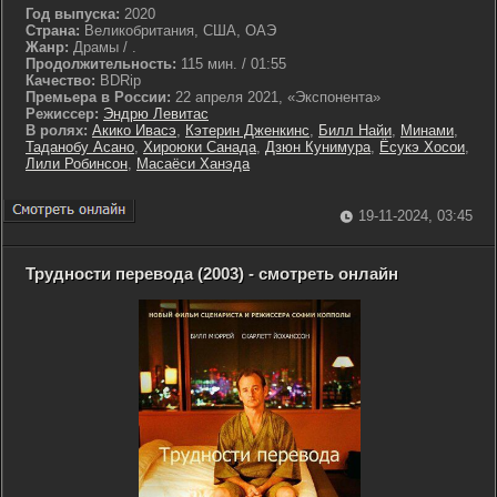
Год выпуска:
2020
Страна:
Великобритания, США, ОАЭ
Жанр:
Драмы / .
Продолжительность:
115 мин. / 01:55
Качество:
BDRip
Премьера в России:
22 апреля 2021, «Экспонента»
Режиссер:
Эндрю Левитас
В ролях:
Акико Ивасэ
,
Кэтерин Дженкинс
,
Билл Найи
,
Минами
,
Таданобу Асано
,
Хироюки Санада
,
Дзюн Кунимура
,
Ёсукэ Хосои
,
Лили Робинсон
,
Масаёси Ханэда
19-11-2024, 03:45
Трудности перевода (2003) - смотреть онлайн