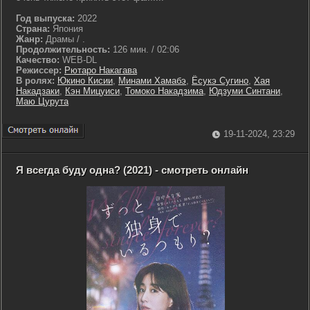
Год выпуска:
2022
Страна:
Япония
Жанр:
Драмы / .
Продолжительность:
126 мин. / 02:06
Качество:
WEB-DL
Режиссер:
Рютаро Накагава
В ролях:
Юкино Кисии
,
Минами Хамабэ
,
Ёсукэ Сугино
,
Хая
Накадзаки
,
Кэн Мицуиси
,
Томоко Накадзима
,
Юдзуми Синтани
,
Маю Цурута
19-11-2024, 23:29
Я всегда буду одна? (2021) - смотреть онлайн