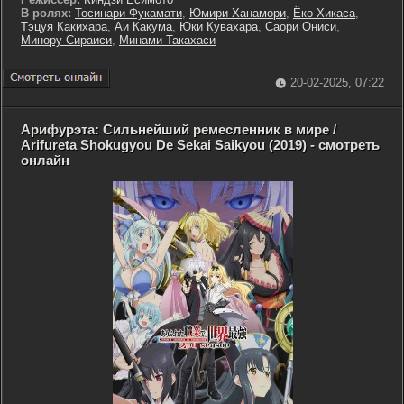
В ролях:
Тосинари Фукамати
,
Юмири Ханамори
,
Ёко Хикаса
,
Тэцуя Какихара
,
Аи Какума
,
Юки Кувахара
,
Саори Ониси
,
Минору Сираиси
,
Минами Такахаси
20-02-2025, 07:22
Арифурэта: Сильнейший ремесленник в мире /
Arifureta Shokugyou De Sekai Saikyou (2019) - смотреть
онлайн