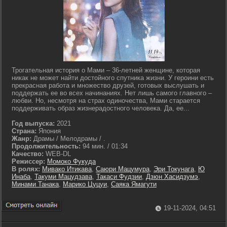
Трогательная история о Мами – 36-летней женщине, которая
никак не может найти достойного спутника жизни. У героини есть
прекрасная работа и множество друзей, готовых выслушать и
поддержать ее во всех начинаниях. Нет лишь самого главного –
любви. Но, несмотря на страх одиночества, Мами старается
поддерживать образ жизнерадостного человека. Да, ее...
Год выпуска:
2021
Страна:
Япония
Жанр:
Драмы / Мелодрамы / .
Продолжительность:
94 мин. / 01:34
Качество:
WEB-DL
Режиссер:
Момоко Фукуда
В ролях:
Мивако Итикава
,
Саюри Мацумура
,
Эри Токунага
,
Ю
Инаба
,
Такуми Мацудзава
,
Такаси Фудзии
,
Дзюн Хасидзумэ
,
Минами Танака
,
Марико Цуцуи
,
Саяка Ямагути
19-11-2024, 04:51