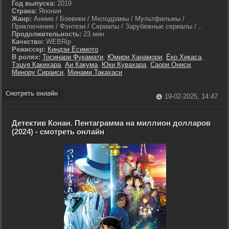
Год выпуска:
2019
Страна:
Япония
Жанр:
Аниме / Боевики / Мелодрамы / Мультфильмы /
Приключения / Фэнтези / Сериалы / Зарубежные сериалы / ..
Продолжительность:
23 мин
Качество:
WEBRip
Режиссер:
Киндзи Ёсимото
В ролях:
Тосинари Фукамати
,
Юмири Ханамори
,
Ёко Хикаса
,
Тэцуя Какихара
,
Аи Какума
,
Юки Кувахара
,
Саори Ониси
,
Минору Сираиси
,
Минами Такахаси
19-02-2025, 14:47
Детектив Конан. Пентаграмма на миллион долларов
(2024) - смотреть онлайн