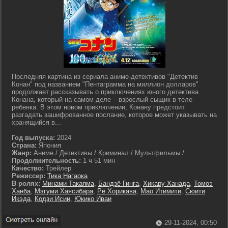
Последняя картина из сериала аниме-детективов "Детектив
Конан" под названием "Пентаграмма на миллион долларов"
продолжает рассказывать о приключениях юного детектива
Конана, который на самом деле – взрослый сыщик в теле
ребенка. В этом новом приключении, Конану предстоит
разгадать зашифрованное послание, которое может указывать на
хранящийся в...
Год выпуска:
2024
Страна:
Япония
Жанр:
Аниме / Детективы / Криминал / Мультфильмы / .
Продолжительность:
1 ч 51 мин
Качество:
Трейлер
Режиссер:
Тика Нагаока
В ролях:
Минами Такаяма
,
Бандзё Гинга
,
Хикару Ханада
,
Томоэ
Ханба
,
Мэгуми Хаясибара
,
Рё Хорикава
,
Мао Итимити
,
Сюити
Икэда
,
Кодзи Исии
,
Юкико Иваи
29-11-2024, 00:50