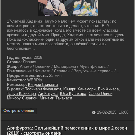
17-летний Хадзимэ Нагумо мало чем может похвастать: по
ночам играет, а в школе только и делает, что спит. Всё
изменилось в одночасье, когда его вместе со всем классом
призвали в другой мир. Правда, Хадзимэ не отличился и здесь.
Пока одноклассники один за другим открывали невероятные по
меркам нового мира способности, он обзавёлся лишь
бесполезным...
Год выпуска:
2019
Страна:
Япония
Жанр:
Аниме / Боевики / Мелодрамы / Мультфильмы /
Приключения / Фэнтези / Сериалы / Зарубежные сериалы / ..
Продолжительность:
23 мин
Качество:
WEBRip
Режиссер:
Киндзи Ёсимото
В ролях:
Тосинари Фукамати
,
Юмири Ханамори
,
Ёко Хикаса
,
Тэцуя Какихара
,
Аи Какума
,
Юки Кувахара
,
Саори Ониси
,
Минору Сираиси
,
Минами Такахаси
19-02-2025, 16:08
Арифурэта: Сильнейший ремесленник в мире 2 сезон
(2019) - смотреть онлайн