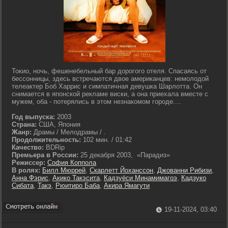
Токио, ночь, фешенебельный бар дорогого отеля. Спасаясь от
бессонницы, здесь встречаются двое американцев: немолодой
телеактер Боб Харрис и симпатичная девушка Шарлотта. Он
снимается в японской рекламе виски, а она приехала вместе с
мужем, оба - потерялись в этом незнакомом городе....
Год выпуска:
2003
Страна:
США, Япония
Жанр:
Драмы / Мелодрамы / .
Продолжительность:
102 мин. / 01:42
Качество:
BDRip
Премьера в России:
25 декабря 2003, «Парадиз»
Режиссер:
София Коппола
В ролях:
Билл Мюррей
,
Скарлетт Йоханссон
,
Джованни Рибизи
,
Анна Фэрис
,
Акико Такэсита
,
Кадзуёси Минамимагоэ
,
Кадзуко
Сибата
,
Такэ
,
Рюитиро Баба
,
Акира Ямагути
19-11-2024, 03:40