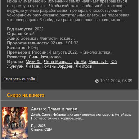
Из-за климатических изменений земля начинает превращаться
в огромную пустыню. Чтобы избежать глобальной катастрофы
ведущие учёные разрабатывают препарат, способствующий
ускоренному размножению растительных клеток, не подозревая
что превращают безобидные растения в опасных хищников....
Год выпуска:
2022
Страна:
Китай
Жанр:
Боевики / Фантастические / .
Продолжительность:
92 мин. / 01:32
Качество:
BDRip
Премьера в России:
4 августа 2022, «Кинологистика»
Режиссер:
Линь Чжэньчжао
В ролях:
Мики Хэ
,
Чжан Минцань
,
Ло Ми
,
Мишель Е
,
Юй
Жунгуан
,
Ли Нин
,
Номэнь Ээрдэни
,
Ли Жоси
19-11-2024, 08:09
Скоро на киного
Аватар: Пламя и пепел
Джейк Салли Нейтири и их дети переживают смерть Нетейама
Противостояние с корпорацией...
Год: 2025
Страна: США