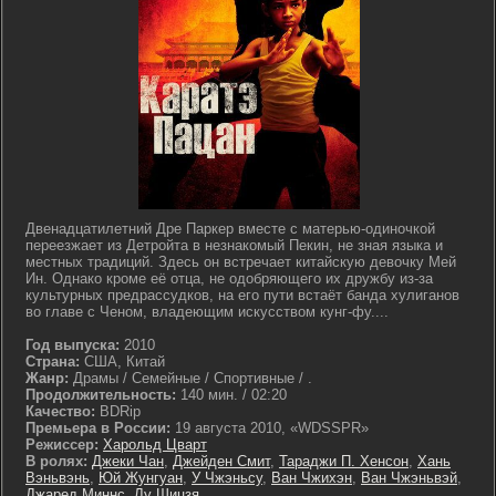
Двенадцатилетний Дре Паркер вместе с матерью-одиночкой
переезжает из Детройта в незнакомый Пекин, не зная языка и
местных традиций. Здесь он встречает китайскую девочку Мей
Ин. Однако кроме её отца, не одобряющего их дружбу из-за
культурных предрассудков, на его пути встаёт банда хулиганов
во главе с Ченом, владеющим искусством кунг-фу....
Год выпуска:
2010
Страна:
США, Китай
Жанр:
Драмы / Семейные / Спортивные / .
Продолжительность:
140 мин. / 02:20
Качество:
BDRip
Премьера в России:
19 августа 2010, «WDSSPR»
Режиссер:
Харольд Цварт
В ролях:
Джеки Чан
,
Джейден Смит
,
Тараджи П. Хенсон
,
Хань
Вэньвэнь
,
Юй Жунгуан
,
У Чжэньсу
,
Ван Чжихэн
,
Ван Чжэньвэй
,
Джаред Миннс
,
Лу Шицзя