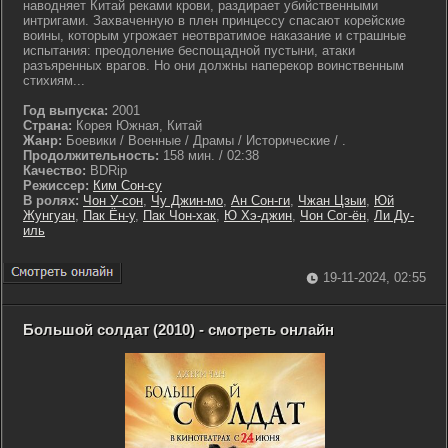
наводняет Китай реками крови, раздирает убийственными
интригами. Захваченную в плен принцессу спасают корейские
воины, которым угрожает неотвратимое наказание и страшные
испытания: преодоление беспощадной пустыни, атаки
разъяренных врагов. Но они должны наперекор воинственным
стихиям...
Год выпуска:
2001
Страна:
Корея Южная, Китай
Жанр:
Боевики / Военные / Драмы / Исторические / .
Продолжительность:
158 мин. / 02:38
Качество:
BDRip
Режиссер:
Ким Сон-су
В ролях:
Чон У-сон
,
Чу Джин-мо
,
Ан Сон-ги
,
Чжан Цзыи
,
Юй
Жунгуан
,
Пак Ён-у
,
Пак Чон-хак
,
Ю Хэ-джин
,
Чон Сог-ён
,
Ли Ду-
иль
19-11-2024, 02:55
Большой солдат (2010) - смотреть онлайн