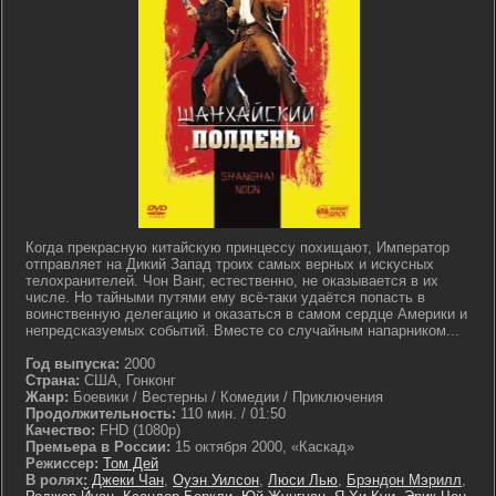
Когда прекрасную китайскую принцессу похищают, Император
отправляет на Дикий Запад троих самых верных и искусных
телохранителей. Чон Ванг, естественно, не оказывается в их
числе. Но тайными путями ему всё-таки удаётся попасть в
воинственную делегацию и оказаться в самом сердце Америки и
непредсказуемых событий. Вместе со случайным напарником...
Год выпуска:
2000
Страна:
США, Гонконг
Жанр:
Боевики / Вестерны / Комедии / Приключения
Продолжительность:
110 мин. / 01:50
Качество:
FHD (1080p)
Премьера в России:
15 октября 2000, «Каскад»
Режиссер:
Том Дей
В ролях:
Джеки Чан
,
Оуэн Уилсон
,
Люси Лью
,
Брэндон Мэрилл
,