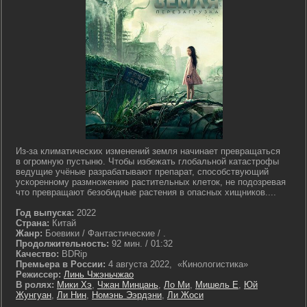
Из-за климатических изменений земля начинает превращаться
в огромную пустыню. Чтобы избежать глобальной катастрофы
ведущие учёные разрабатывают препарат, способствующий
ускоренному размножению растительных клеток, не подозревая
что превращают безобидные растения в опасных хищников....
Год выпуска:
2022
Страна:
Китай
Жанр:
Боевики / Фантастические / .
Продолжительность:
92 мин. / 01:32
Качество:
BDRip
Премьера в России:
4 августа 2022, «Кинологистика»
Режиссер:
Линь Чжэньчжао
В ролях:
Мики Хэ
,
Чжан Минцань
,
Ло Ми
,
Мишель Е
,
Юй
Жунгуан
,
Ли Нин
,
Номэнь Ээрдэни
,
Ли Жоси