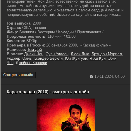
телохранителей. Чон Ванг, естественно, не оказывается в их
числе. Но тайными путями ему всё-таки удаётся попасть в
воинственную делегацию и оказаться в самом сердце Америки и
непредсказуемых событий. Вместе со случайным напарником...
Год выпуска:
2000
Страна:
США, Гонконг
Жанр:
Боевики / Вестерны / Комедии / Приключения / .
Продолжительность:
110 мин. / 01:50
Качество:
BDRip
Премьера в России:
28 сентября 2000, «Каскад фильм»
Режиссер:
Том Дей
В ролях:
Джеки Чан
,
Оуэн Уилсон
,
Люси Лью
,
Брэндон Мэрилл
,
Роджер Юань
,
Ксандер Беркли
,
Юй Жунгуан
,
Я Хи Куи
,
Эрик
Чен
,
Джейсон Коннери
19-11-2024, 04:50
Каратэ-пацан (2010) - смотреть онлайн