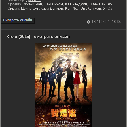
В ролях:
Джеки Чан
,
Ван Лихом
,
Ю Сын-джун
,
Линь Пэн
,
Ду
Юймин
,
Цзинь Сун
,
Сюй Дунмэй
,
Кэн Ло
,
Юй Жунгуан
,
У Юэ
18-11-2024, 18:35
Кто я (2015) - смотреть онлайн