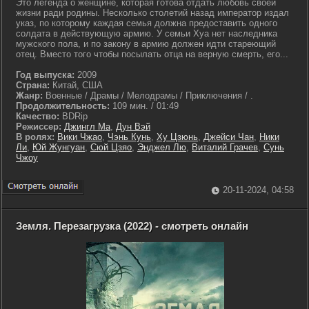
Это легенда о женщине, которая готова отдать любовь своей
жизни ради родины. Несколько столетий назад император издал
указ, по которому каждая семья должна предоставить одного
солдата в действующую армию. У семьи Хуа нет наследника
мужского пола, и по закону в армию должен идти стареющий
отец. Вместо того чтобы посылать отца на верную смерть, его...
Год выпуска:
2009
Страна:
Китай, США
Жанр:
Военные / Драмы / Мелодрамы / Приключения / .
Продолжительность:
109 мин. / 01:49
Качество:
BDRip
Режиссер:
Джингл Ма
,
Дун Вэй
В ролях:
Вики Чжао
,
Чэнь Кунь
,
Ху Цзюнь
,
Джейси Чан
,
Ники
Ли
,
Юй Жунгуан
,
Сюй Цзяо
,
Энджел Лю
,
Виталий Грачев
,
Сунь
Чжоу
20-11-2024, 04:58
Земля. Перезагрузка (2022) - смотреть онлайн