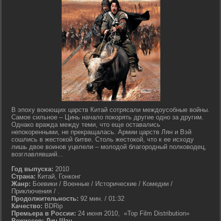
В эпоху воюющих царств Китай сотрясали междоусобные войны.
Самое сильное – Цинь начало покорять другие одно за другим.
Однако вражда между теми, что еще оставались
непокоренными, не прекращалась. Армии царств Лян и Вэй
сошлись в жестокой битве. Столь жестокой, что к ее исходу
лишь двое воинов уцелели – молодой благородный полководец,
возглавлявший...
Год выпуска:
2010
Страна:
Китай, Гонконг
Жанр:
Боевики / Военные / Исторические / Комедии /
Приключения / .
Продолжительность:
92 мин. / 01:32
Качество:
BDRip
Премьера в России:
24 июня 2010, «Top Film Distribution»
Режиссер:
Дин Шэн