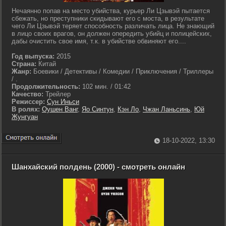
Нечаянно попав на место убийства, курьер Ли Цзывэй пытается
сбежать, но преступники скидывают его с моста, в результате
чего Ли Цзывэй теряет способность различать лица. Не знающий
в лицо своих врагов, он должен опередить убийц и полицейских,
дабы очистить свое имя, т.к. в убийстве обвиняют его....
Год выпуска:
2015
Страна:
Китай
Жанр:
Боевики / Детективы / Комедии / Приключения / Триллеры
/ .
Продолжительность:
102 мин. / 01:42
Качество:
Трейлер
Режиссер:
Сун Иньси
В ролях:
Оушен Ванг
,
Яо Синтун
,
Кэн Ло
,
Чжан Ланьсинь
,
Юй
Жунгуан
18-10-2022, 13:30
Шанхайский полдень (2000) - смотреть онлайн