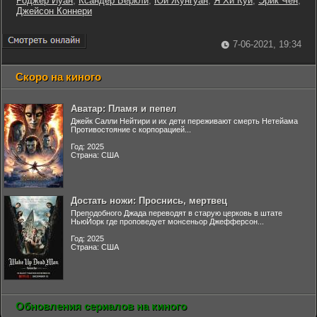
Роджер Йуан
,
Ксандер Беркли
,
Юй Жунгуан
,
Я Хи Куи
,
Эрик Чен
,
Джейсон Коннери
7-06-2021, 19:34
Скоро на киного
Аватар: Пламя и пепел
Джейк Салли Нейтири и их дети переживают смерть Нетейама
Противостояние с корпорацией...
Год: 2025
Страна: США
Достать ножи: Проснись, мертвец
Преподобного Джада переводят в старую церковь в штате
НьюЙорк где проповедует монсеньор Джефферсон...
Год: 2025
Страна: США
Обновления сериалов на киного