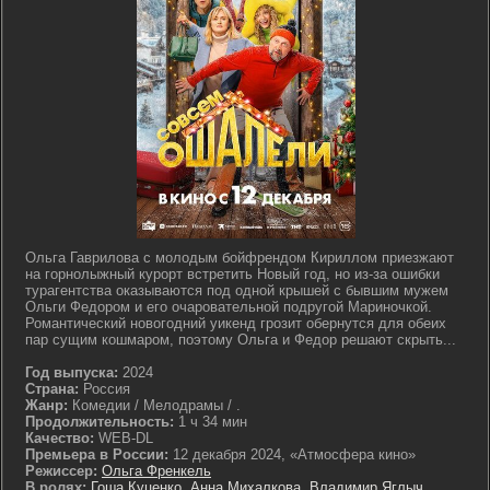
Ольга Гаврилова с молодым бойфрендом Кириллом приезжают
на горнолыжный курорт встретить Новый год, но из-за ошибки
турагентства оказываются под одной крышей с бывшим мужем
Ольги Федором и его очаровательной подругой Мариночкой.
Романтический новогодний уикенд грозит обернутся для обеих
пар сущим кошмаром, поэтому Ольга и Федор решают скрыть...
Год выпуска:
2024
Страна:
Россия
Жанр:
Комедии / Мелодрамы / .
Продолжительность:
1 ч 34 мин
Качество:
WEB-DL
Премьера в России:
12 декабря 2024, «Атмосфера кино»
Режиссер:
Ольга Френкель
В ролях:
Гоша Куценко
,
Анна Михалкова
,
Владимир Яглыч
,