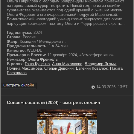
Ольга Гаврилова с молодым бойфрендом Кириллом приезжают
на горнолыжный курорт встретить Новый год, но из-за ошибки
турагентства оказываются под одной крышей с бывшим мужем
Ольги Федором и его очаровательной подругой Мариночкой.
Романтический новогодний уикенд грозит обернутся для обеих
пар сущим кошмаром, поэтому Ольга и Федор решают скрыть...
Год выпуска:
2024
Страна:
Россия
Жанр:
Комедии / Мелодрамы / .
Продолжительность:
1 ч 34 мин
Качество:
WEB-DL
Премьера в России:
12 декабря 2024, «Атмосфера кино»
Режиссер:
Ольга Френкель
В ролях:
Гоша Куценко
,
Анна Михалкова
,
Владимир Яглыч
,
Полина Максимова
,
Степан Девонин
,
Евгений Ковалюк
,
Никита
Расхвалов
14-03-2025, 13:57
Совсем ошалели (2024) - смотреть онлайн