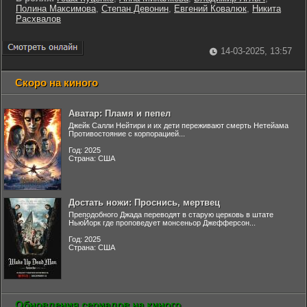
Полина Максимова
,
Степан Девонин
,
Евгений Ковалюк
,
Никита
Расхвалов
14-03-2025, 13:57
Скоро на киного
Аватар: Пламя и пепел
Джейк Салли Нейтири и их дети переживают смерть Нетейама
Противостояние с корпорацией...
Год: 2025
Страна: США
Достать ножи: Проснись, мертвец
Преподобного Джада переводят в старую церковь в штате
НьюЙорк где проповедует монсеньор Джефферсон...
Год: 2025
Страна: США
Обновления сериалов на киного