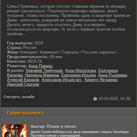
Семья Громовых, которая состоит главным образом из женщин,
решает разъехаться. Покупатели квартиры найдены, аванс
потрачен, планы построены. Проблема одна: в квартире прописан
Дима - алкоголик, ушедший из семьи несколько лет назад.
Делать нечего, придется отыскать Диму и уговорить
его выписаться из квартиры. И, если с первым пунктом особых
проблем...
Год выпуска:
2024
Страна:
Россия
Жанр:
Комедии / Криминал / Сериалы / Русские сериалы / ..
Продолжительность:
45 мин
Качество:
WEB-DL
Режиссер:
Анна Пармас
В ролях:
Тимофей Трибунцев
,
Анна Михалкова
,
Екатерина
Вилкова
,
Надежда Маркина
,
Екатерина Ильина
,
Анна Рыцарева
,
Алексей Базанов
,
Александр Ильин мл.
,
Кирилл Якушенко
,
Дмитрий Сергеев
10-03-2025, 01:30
Скоро на киного
Аватар: Пламя и пепел
Джейк Салли Нейтири и их дети переживают смерть Нетейама
Противостояние с корпорацией...