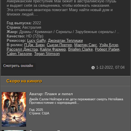
Американский преступник Мак бежит в австралийскую глушь
и выдает себя за священника, чтобы избежать наказания.
Эта отчаянная авантюра помогает Маку найти новый дом и
близких людей....
Год выпуска:
2022
Страна:
Австралия
Жанр:
Драмы / Криминал / Сериалы / Зарубежные сериалы / ..
Качество:
HD (720p)
Режиссер:
Lucy Gaffy
,
Джонатан Теплицки
В ролях:
П.Дж. Бирн
,
Сьюзи Портер
,
Мартин Сакс
,
Уэйн Блэр
,
Расселл Дикстра
,
Кайли Фармер
,
Briallen Clarke
,
Роберт Рабия
,
Calen Tassone
,
Tegan Stimson
1-12-2022, 07:04
Скоро на киного
Аватар: Пламя и пепел
Джейк Салли Нейтири и их дети переживают смерть Нетейама
Противостояние с корпорацией...
Год: 2025
Страна: США