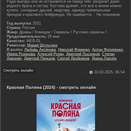
Ради выгоды она не остановится ни перед чем: разденет даже
родного брата и сестру. Кустова думает, что всё в жизни можно
купить: солидных друзей, квартиру, одежду премиальных
брендов и красивого бойфренда. Но ошибается… На плановом...
Год выпуска:
2021
Страна:
Россия
Жанр:
Драмы / Комедии / Сериалы / Русские сериалы / ..
Продолжительность:
25 мин
Качество:
WEB-DL
Режиссер:
Мария Шульгина
В ролях:
Любовь Аксёнова
,
Николай Фоменко
,
Антон Филипенко
,
Ирина Розанова
,
Алексей Розин
,
Дмитрий Лысенков
,
Степан
Девонин
,
Дмитрий Пеньков
,
Сергей Двойников
,
Янина Лакоба
22-03-2025, 05:54
Красная Поляна (2024) - смотреть онлайн