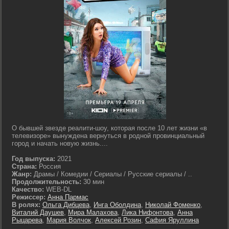
О бывшей звезде реалити-шоу, которая после 10 лет жизни «в
телевизоре» вынуждена вернуться в родной провинциальный
город и начать новую жизнь....
Год выпуска:
2021
Страна:
Россия
Жанр:
Драмы / Комедии / Сериалы / Русские сериалы / ..
Продолжительность:
30 мин
Качество:
WEB-DL
Режиссер:
Анна Пармас
В ролях:
Ольга Дибцева
,
Инга Оболдина
,
Николай Фоменко
,
Виталий Даушев
,
Мира Малахова
,
Лика Нифонтова
,
Анна
Рыцарева
,
Мария Волчок
,
Алексей Розин
,
Сафия Яруллина