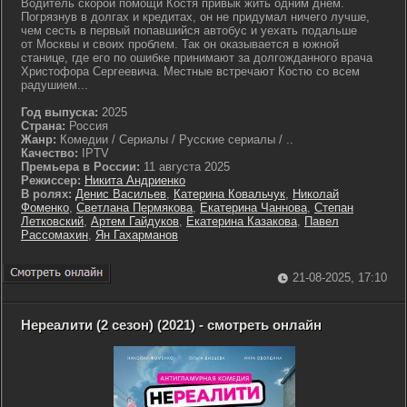
Водитель скорой помощи Костя привык жить одним днем.
Погрязнув в долгах и кредитах, он не придумал ничего лучше,
чем сесть в первый попавшийся автобус и уехать подальше
от Москвы и своих проблем. Так он оказывается в южной
станице, где его по ошибке принимают за долгожданного врача
Христофора Сергеевича. Местные встречают Костю со всем
радушием...
Год выпуска:
2025
Страна:
Россия
Жанр:
Комедии / Сериалы / Русские сериалы / ..
Качество:
IPTV
Премьера в России:
11 августа 2025
Режиссер:
Никита Андриенко
В ролях:
Денис Васильев
,
Катерина Ковальчук
,
Николай
Фоменко
,
Светлана Пермякова
,
Екатерина Чаннова
,
Степан
Летковский
,
Артем Гайдуков
,
Екатерина Казакова
,
Павел
Рассомахин
,
Ян Гахарманов
21-08-2025, 17:10
Нереалити (2 сезон) (2021) - смотреть онлайн