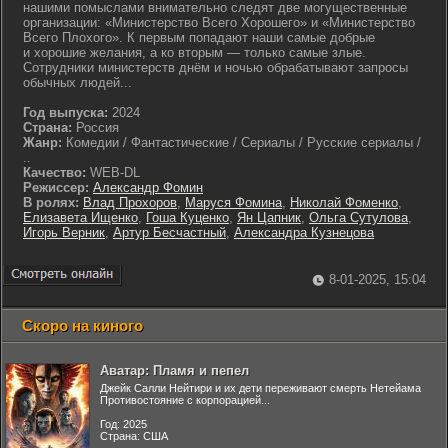
нашими помыслами внимательно следят две могущественные
организации: «Министерство Всего Хорошего» и «Министерство
Всего Плохого». К первым попадают наши самые добрые
и хорошие желания, а ко вторым ― только самые злые.
Сотрудники министерств днём и ночью обрабатывают запросы
обычных людей...
Год выпуска:
2024
Страна:
Россия
Жанр:
Комедии / Фантастические / Сериалы / Русские сериалы /
..
Качество:
WEB-DL
Режиссер:
Александр Фомин
В ролях:
Влад Прохоров
,
Маруся Фомина
,
Николай Фоменко
,
Елизавета Ищенко
,
Гоша Куценко
,
Ян Цапник
,
Ольга Сутулова
,
Игорь Верник
,
Артур Бесчастный
,
Александра Кузнецова
8-01-2025, 15:04
Скоро на киного
Аватар: Пламя и пепел
Джейк Салли Нейтири и их дети переживают смерть Нетейама
Противостояние с корпорацией...
Год: 2025
Страна: США