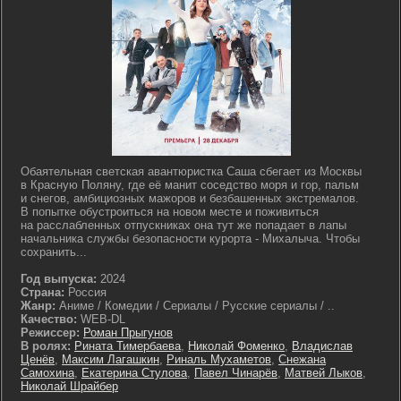
Обаятельная светская авантюристка Саша сбегает из Москвы
в Красную Поляну, где её манит соседство моря и гор, пальм
и снегов, амбициозных мажоров и безбашенных экстремалов.
В попытке обустроиться на новом месте и поживиться
на расслабленных отпускниках она тут же попадает в лапы
начальника службы безопасности курорта - Михалыча. Чтобы
сохранить...
Год выпуска:
2024
Страна:
Россия
Жанр:
Аниме / Комедии / Сериалы / Русские сериалы / ..
Качество:
WEB-DL
Режиссер:
Роман Прыгунов
В ролях:
Рината Тимербаева
,
Николай Фоменко
,
Владислав
Ценёв
,
Максим Лагашкин
,
Риналь Мухаметов
,
Снежана
Самохина
,
Екатерина Стулова
,
Павел Чинарёв
,
Матвей Лыков
,
Николай Шрайбер