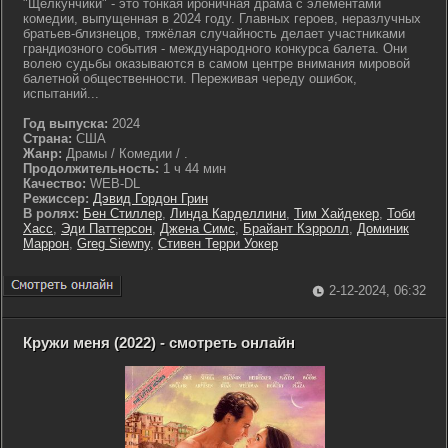
"Щелкунчики" - это тонкая ироничная драма с элементами
комедии, выпущенная в 2024 году. Главных героев, неразлучных
братьев-близнецов, тяжёлая случайность делает участниками
грандиозного события - международного конкурса балета. Они
волею судьбы оказываются в самом центре внимания мировой
балетной общественности. Переживая череду ошибок,
испытаний...
Год выпуска:
2024
Страна:
США
Жанр:
Драмы / Комедии / .
Продолжительность:
1 ч 44 мин
Качество:
WEB-DL
Режиссер:
Дэвид Гордон Грин
В ролях:
Бен Стиллер
,
Линда Карделлини
,
Тим Хайдекер
,
Тоби
Хасс
,
Эди Паттерсон
,
Джена Симс
,
Брайант Кэрролл
,
Доминик
Маррон
,
Greg Siewny
,
Стивен Терри Уокер
2-12-2024, 06:32
Кружи меня (2022) - смотреть онлайн