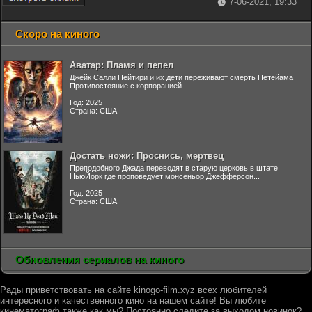
7-06-2021, 19:33
Скоро на киного
Аватар: Пламя и пепел
Джейк Салли Нейтири и их дети переживают смерть Нетейама
Противостояние с корпорацией...
Год: 2025
Страна: США
Достать ножи: Проснись, мертвец
Преподобного Джада переводят в старую церковь в штате
НьюЙорк где проповедует монсеньор Джефферсон...
Год: 2025
Страна: США
Обновления сериалов на киного
Рады приветствовать на сайте kinogo-film.xyz всех любителей
интересного и качественного кино на нашем сайте! Вы любите
кинематограф также как мы? Постоянно следите за выходом новинок?