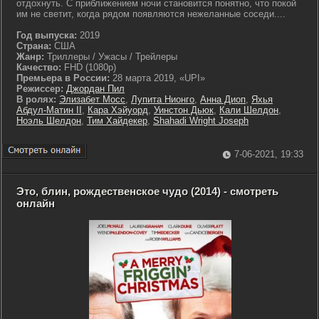
отдохнуть. С приближением ночи становится понятно, что покой
им не светит, когда рядом появляются нежеланные соседи....
Год выпуска:
2019
Страна:
США
Жанр:
Триллеры / Ужасы / Трейлеры
Качество:
FHD (1080p)
Премьера в России:
28 марта 2019, «UPI»
Режиссер:
Джордан Пил
В ролях:
Элизабет Мосс
,
Лупита Нионго
,
Анна Диоп
,
Яхья
Абдул-Матин II
,
Кара Хэйуорд
,
Уинстон Дьюк
,
Кали Шелдон
,
Ноэль Шелдон
,
Тим Хайдекер
,
Shahadi Wright Joseph
7-06-2021, 19:33
Это, блин, рождественское чудо (2014) - смотреть
онлайн