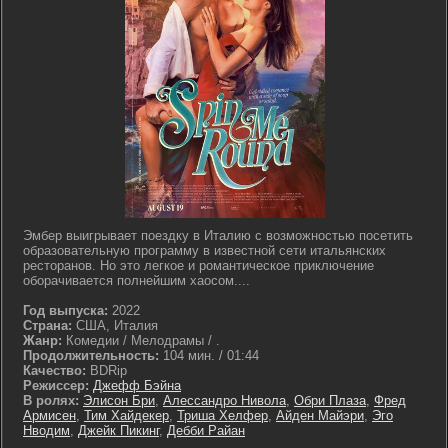
Эмбер выигрывает поездку в Италию с возможностью посетить
образовательную программу в известной сети итальянских
ресторанов. Но это легкое и романтическое приключение
оборачивается полнейшим хаосом....
Год выпуска:
2022
Страна:
США, Италия
Жанр:
Комедии / Мелодрамы / .
Продолжительность:
104 мин. / 01:44
Качество:
BDRip
Режиссер:
Джефф Бэйна
В ролях:
Элисон Бри
,
Алессандро Нивола
,
Обри Плаза
,
Фред
Армисен
,
Тим Хайдекер
,
Триша Хелфер
,
Айден Майэри
,
Эго
Нводим
,
Джейк Пикинг
,
Дебби Райан