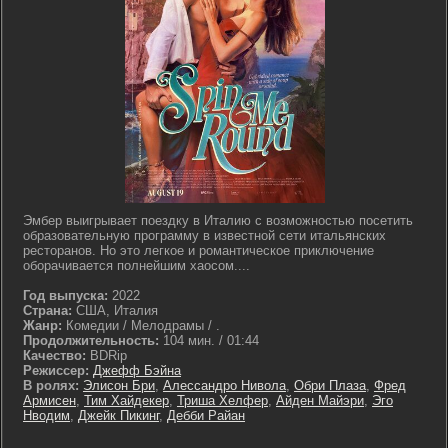
Эмбер выигрывает поездку в Италию с возможностью посетить
образовательную программу в известной сети итальянских
ресторанов. Но это легкое и романтическое приключение
оборачивается полнейшим хаосом....
Год выпуска:
2022
Страна:
США, Италия
Жанр:
Комедии / Мелодрамы / .
Продолжительность:
104 мин. / 01:44
Качество:
BDRip
Режиссер:
Джефф Бэйна
В ролях:
Элисон Бри
,
Алессандро Нивола
,
Обри Плаза
,
Фред
Армисен
,
Тим Хайдекер
,
Триша Хелфер
,
Айден Майэри
,
Эго
Нводим
,
Джейк Пикинг
,
Дебби Райан