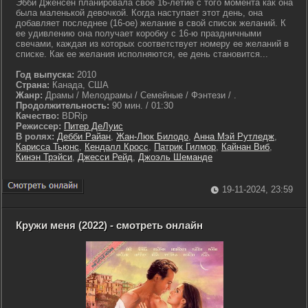
Эбби Дженсен планировала свое 16-летие с того момента как она
была маленькой девочкой. Когда наступает этот день, она
добавляет последнее (16-ое) желание в свой список желаний. К
ее удивлению она получает коробку с 16-ю праздничными
свечами, каждая из которых соответствует номеру ее желаний в
списке. Как ее желания исполняются, ее день становится...
Год выпуска:
2010
Страна:
Канада, США
Жанр:
Драмы / Мелодрамы / Семейные / Фэнтези / .
Продолжительность:
90 мин. / 01:30
Качество:
BDRip
Режиссер:
Питер ДеЛуис
В ролях:
Дебби Райан
,
Жан-Люк Билодо
,
Анна Мэй Рутледж
,
Карисса Тьюнс
,
Кендалл Кросс
,
Патрик Гилмор
,
Кайнан Виб
,
Кинэн Трэйси
,
Джесси Рейд
,
Джоэль Шеманде
19-11-2024, 23:59
Кружи меня (2022) - смотреть онлайн