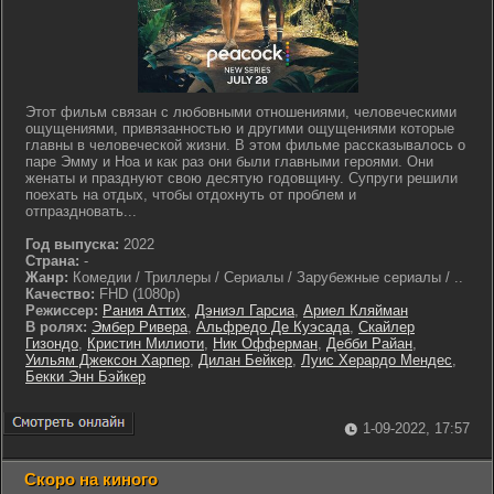
Этот фильм связан с любовными отношениями, человеческими
ощущениями, привязанностью и другими ощущениями которые
главны в человеческой жизни. В этом фильме рассказывалось о
паре Эмму и Ноа и как раз они были главными героями. Они
женаты и празднуют свою десятую годовщину. Супруги решили
поехать на отдых, чтобы отдохнуть от проблем и
отпраздновать...
Год выпуска:
2022
Страна:
-
Жанр:
Комедии / Триллеры / Сериалы / Зарубежные сериалы / ..
Качество:
FHD (1080p)
Режиссер:
Рания Аттих
,
Дэниэл Гарсиа
,
Ариел Кляйман
В ролях:
Эмбер Ривера
,
Альфредо Де Куэсада
,
Скайлер
Гизондо
,
Кристин Милиоти
,
Ник Офферман
,
Дебби Райан
,
Уильям Джексон Харпер
,
Дилан Бейкер
,
Луис Херардо Мендес
,
Бекки Энн Бэйкер
1-09-2022, 17:57
Скоро на киного