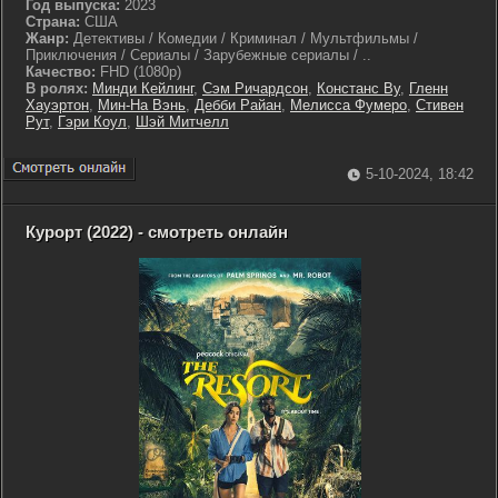
Год выпуска:
2023
Страна:
США
Жанр:
Детективы / Комедии / Криминал / Мультфильмы /
Приключения / Сериалы / Зарубежные сериалы / ..
Качество:
FHD (1080p)
В ролях:
Минди Кейлинг
,
Сэм Ричардсон
,
Констанс Ву
,
Гленн
Хауэртон
,
Мин-На Вэнь
,
Дебби Райан
,
Мелисса Фумеро
,
Стивен
Рут
,
Гэри Коул
,
Шэй Митчелл
5-10-2024, 18:42
Курорт (2022) - смотреть онлайн