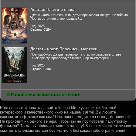
Аватар: Пламя и пепел
Джейк Салли Нейтири и их дети переживают смерть Нетейама
Противостояние с корпорацией...
Год: 2025
Страна: США
Достать ножи: Проснись, мертвец
Преподобного Джада переводят в старую церковь в штате
НьюЙорк где проповедует монсеньор Джефферсон...
Год: 2025
Страна: США
Обновления сериалов на киного
Рады приветствовать на сайте kinogo-film.xyz всех любителей
интересного и качественного кино на нашем сайте! Вы любите
кинематограф также как мы? Постоянно следите за выходом новинок?
Не проходит ни одного вечера, чтобы вы не посмотрели пару-тройку
фильмов? Тогда вы пришли точно по адресу! В нашем кинотеатре можно
смотреть фильмы онлайн бесплатно и без каких-либо ограничений!