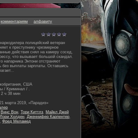
комментариям
алфавиту
наркодилера полицейский ветеран
яет к преступнику чрезмерное
анные действия снял на камеру сосед,
прессу, что вызывает большой скандал.
го напарника Энтони отстраняют
ь без выплаты зарплаты. Оставшись
агает...
кобритания, США
 / Криминал / .
2 ч 38 мин
21 марта 2019, «Парадиз»
алер
,
Винс Вон
,
Тори Киттлз
,
Майкл Джей
Лори Холден
,
Дженнифер Карпентер
,
,
Фред Меламед