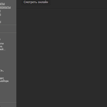
алы
сериалы
ы
е
ы
л
ети
ма
ей...
сь,
дят
НьюЙорк