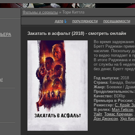
Фильмы и сериалы
» Тори Киттлз
дате
популярности
посещаемости
Закатать в асфальт (2018) - смотреть онлайн
МЬЕРА
Во время задержания 
Бретт Риджман примен
насилие. Поскольку д
то видео попадает в 
В итоге Риджмана и е
от службы на 6 недел
без денег, Бретт предл
Год выпуска:
2018
д!
Страна:
Канада, Вели
Жанр:
Боевики / Драмы
Продолжительность:
Качество:
BDRip
Премьера в России:
Режиссер:
С. Крэйг З
В ролях:
Мэл Гибсон
Уайт
,
Томас Кречман
,
Дон Джонсон
,
Удо Кир