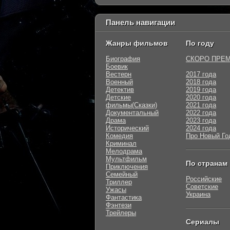
Панель навигации
Жанры фильмов
По году
Биография
СКОРО ПРЕ
Боевик
Вестерн
2017 года
Военный
2018 года
Детектив
2019 года
Детские
2020 года
фильмы(Сказки)
2021 года
Документальный
2022 года
Драма
2023 года
Исторический
2024 года
Комедия
Про Новый Го
Криминал
Мелодрама
Мультфильм
По странам
Приключения
Семейный
Российские
Триллер
Советские
Ужасы
Украина
Фантастика
Фэнтези
Трейлеры
Сериалы