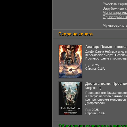
Русские сери
Зарубежные 
Мини сериал
Односерийны
Мультсериал
Скоро на киного
Аватар: Пламя и пепе
Джейк Салли Нейтири и их д
переживают смерть Нетейа
Противостояние с корпораци
Год: 2025
Страна: США
Достать ножи: Просни
мертвец
Преподобного Джада перево
в старую церковь в штате 
где проповедует монсеньор
Джефферсон...
Год: 2025
Страна: США
Обновления сериалов на киного