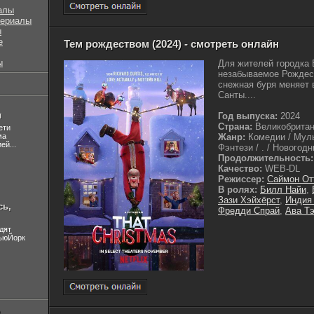
алы
сериалы
ы
е
Тем рождеством (2024) - смотреть онлайн
ы
Для жителей городка 
незабываемое Рождест
снежная буря меняет 
Санты....
л
Год выпуска:
2024
Страна:
Великобрита
ети
ма
Жанр:
Комедии / Муль
ей...
Фэнтези / . / Новогодн
Продолжительность:
Качество:
WEB-DL
Режиссер:
Саймон От
В ролях:
Билл Найи
,
Зази Хэйхёрст
,
Индия
сь,
Фредди Спрай
,
Ава Т
дят
НьюЙорк