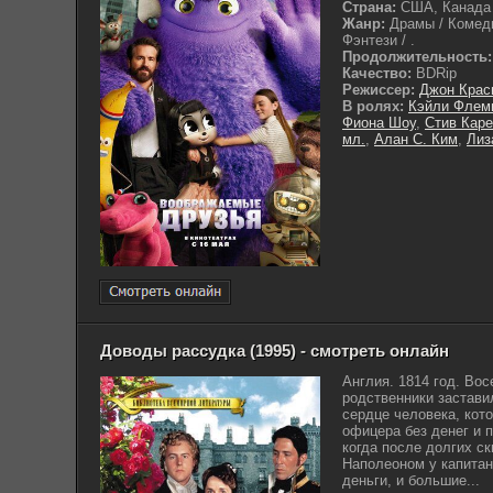
Страна:
США, Канада
Жанр:
Драмы / Комеди
Фэнтези / .
Продолжительность:
Качество:
BDRip
Режиссер:
Джон Крас
В ролях:
Кэйли Флем
Фиона Шоу
,
Стив Кар
мл.
,
Алан С. Ким
,
Лиз
Доводы рассудка (1995) - смотреть онлайн
Англия. 1814 год. Во
родственники застави
сердце человека, кот
офицера без денег и 
когда после долгих с
Наполеоном у капитан
деньги, и большие...