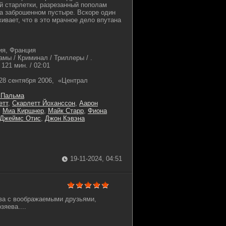
й старлетки, разрезанный пополам
на заброшенном пустыре. Вскоре один
ивает, что в это мрачное дело впутана
я, Франция
амы / Криминал / Триллеры / .
121 мин. / 02:01
28 сентября 2006, «Централ
 Пальма
етт
,
Скарлетт Йоханссон
,
Аарон
,
Миа Киршнер
,
Майк Старр
,
Фиона
Джеймс Отис
,
Джон Кэвэна
19-11-2024, 04:51
ва с воображаемыми друзьями,
зяева....