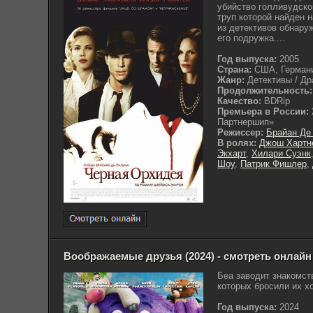
убийство голливудско
труп которой найден 
из детективов обнаруж
его подружка....
Год выпуска:
2005
Страна:
США, Германи
Жанр:
Детективы / Др
Продолжительность:
Качество:
BDRip
Премьера в России:
Партнершип»
Режиссер:
Брайан Де
В ролях:
Джош Хартн
Экхарт
,
Хилари Суэнк
Шоу
,
Патрик Фишлер
,
Воображаемые друзья (2024) - смотреть онлайн
Беа заводит знакомст
которых бросили их хо
Год выпуска:
2024