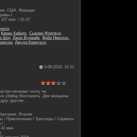
ия, США, Франция
амы / .
107 мин. / 01:47
ичелл
,
Киран Хайндс
,
Сьюзен Флитвуд
,
а Шоу
,
Джон Вудвайн
,
Фиби Николлс
,
омпсон
,
Джуди Корнуэлл
5-06-2024, 14:31
астри начинает охоту на
ую убийцу Вилланель. Две женщины
друг другом....
ритания, Италия
ы / Приключения / Триллеры / Сериалы
/ ..
42 мин
)