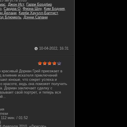
15 августа 2018
мас
,
Джон Ист
,
Гарри Брэдбир
р
,
Сандра О
,
Фиона Шоу
,
Ким Бодния
,
н Делани
,
Кирби Хауэлл-Баптист
,
рд Блюмель
,
Дэнни Сапани
10-04-2022, 16:31
 красивый Дориан Грей приезжает в
д влияние искателя приключений
ушил юноше, что секрет успеха и
го красоте, ведь она поможет получить
а. Дориан заключает сделку с
зывает свой портрет, и теперь вся
й...
ния
тези
112 мин. / 01:52
)
4 февраля 2010, «Люксор»