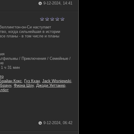
9-12-2024, 14:41
Веллингтон-он-Си наступает
во, когда сильнейшая в истории
все планы - в том числе и планы
ния
тфильмы / Приключения / Семейные /
ие
1 ч 31 мин
то
Брайан Кокс
,
Гуз Кхан
,
Jack Wisniewski
,
 Браун
,
Фиона Шоу
,
Джоди Уиттакер
,
элбот
9-12-2024, 06:42