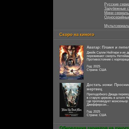
Русские сери
Зарубежные 
Мини сериал
Односерийны
Мультсериал
Скоро на киного
Аватар: Пламя и пепе
Джейк Салли Нейтири и их д
переживают смерть Нетейа
Противостояние с корпораци
Год: 2025
Страна: США
Достать ножи: Просни
мертвец
Преподобного Джада перево
в старую церковь в штате 
где проповедует монсеньор
Джефферсон...
Год: 2025
Страна: США
Обновления сериалов на киного