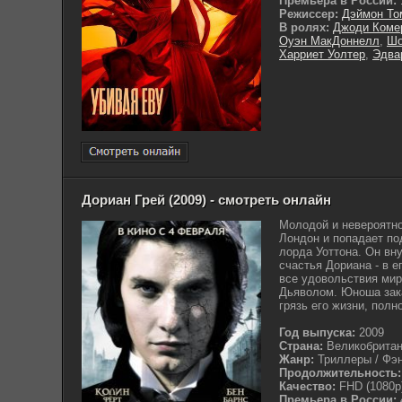
Премьера в России:
Режиссер:
Дэймон То
В ролях:
Джоди Коме
Оуэн МакДоннелл
,
Шо
Харриет Уолтер
,
Эдва
Дориан Грей (2009) - смотреть онлайн
Молодой и невероятно
Лондон и попадает по
лорда Уоттона. Он вн
счастья Дориана - в е
все удовольствия мир
Дьяволом. Юноша зака
грязь его жизни, полно
Год выпуска:
2009
Страна:
Великобрита
Жанр:
Триллеры / Фэн
Продолжительность:
Качество:
FHD (1080p
Премьера в России: