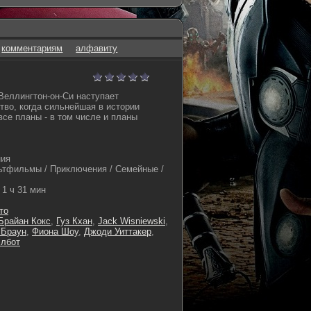
комментариям
алфавиту
Веллингтон-он-Си наступает
во, когда сильнейшая в истории
все планы - в том числе и планы
ния
тфильмы / Приключения / Семейные /
1 ч 31 мин
то
Брайан Кокс
,
Гуз Кхан
,
Jack Wisniewski
,
 Браун
,
Фиона Шоу
,
Джоди Уиттакер
,
элбот