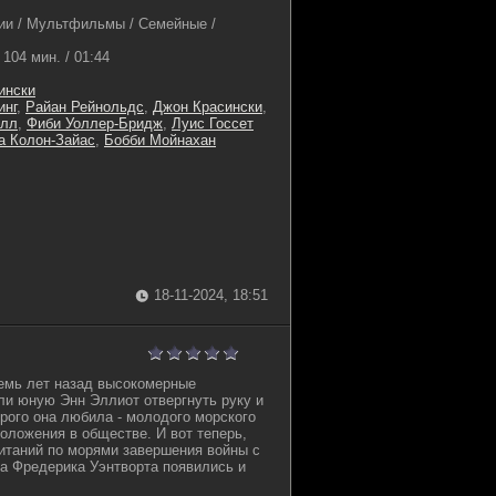
и / Мультфильмы / Семейные /
104 мин. / 01:44
ински
инг
,
Райан Рейнольдс
,
Джон Красински
,
елл
,
Фиби Уоллер-Бридж
,
Луис Госсет
а Колон-Зайас
,
Бобби Мойнахан
18-11-2024, 18:51
семь лет назад высокомерные
ли юную Энн Эллиот отвергнуть руку и
орого она любила - молодого морского
положения в обществе. И вот теперь,
китаний по морями завершения войны с
а Фредерика Уэнтворта появились и