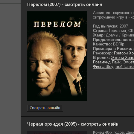
Перелом (2007) - смотреть онлайн
Ассистент окружного 
хитроумную игру в «к
Год выпуска:
2007
Страна:
Германия, С
Жанр:
Драмы / Кримин
Продолжительность:
Качество:
BDRip
Премьера в России:
Режиссер:
Грегори Хо
В ролях:
Энтони Хопк
Розамунд Пайк
,
Эмбет
Фиона Шоу
,
Боб Ганто
Черная орхидея (2005) - смотреть онлайн
Конец 40-х годов. Дв