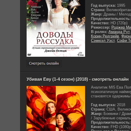
Год выпуска:
1995
Страна:
Великобритан
Жанр:
Драмы / Мелодр
Продолжительность:
Качество:
HD (720p)
Режиссер:
Роджер М
В ролях:
Аманда Рут
Корин Редгрейв
,
Фион
Сэмюэл Уэст
,
Софи Т
Убивая Еву (1-4 сезон) (2018) - смотреть онлайн
Аналитик MI5 Ева Пол
психопатичную наёмн
становятся одержимы 
Год выпуска:
2018
Страна:
США, Великоб
Жанр:
Боевики / Драм
/ Зарубежные сериалы 
Продолжительность:
Качество:
FHD (1080p