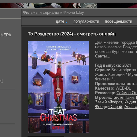
Фильмы и сериалы
» Фиона Шоу
дате
популярности
посещаемости
То Рождество (2024) - смотреть онлайн
МЬЕРА
Для жителей городка 
незабываемое Рождест
снежная буря меняет 
Санты....
Год выпуска:
2024
Страна:
Великобрита
Жанр:
Комедии / Муль
Фэнтези / .
д!
Продолжительность:
Качество:
WEB-DL
Режиссер:
Саймон От
В ролях:
Билл Найи
,
Зази Хэйхёрст
,
Индия
Фредди Спрай
,
Ава Т