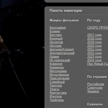
Панель навигации
Жанры фильмов
По году
Биография
СКОРО ПРЕ
Боевик
Вестерн
2017 года
Военный
2018 года
Детектив
2019 года
Детские
2020 года
фильмы(Сказки)
2021 года
Документальный
2022 года
Драма
2023 года
Исторический
2024 года
Комедия
Про Новый Го
Криминал
Мелодрама
Мультфильм
По странам
Приключения
Семейный
Российские
Триллер
Советские
Ужасы
Украина
Фантастика
Фэнтези
Трейлеры
Сериалы