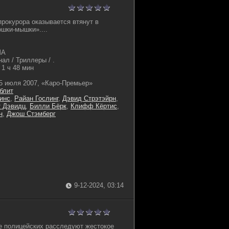
прокурора оказывается втянут в
ошки-мышки»....
ША
ал / Триллеры / .
1 ч 48 мин
5 июля 2007, «Каро-Премьер»
блит
инс
,
Райан Гослинг
,
Дэвид Стрэтэйрн
,
 Дэвидц
,
Билли Бёрк
,
Клифф Кёртис
,
н
,
Джош Стэмберг
9-12-2024, 03:14
ое полицейских расследуют жестокое