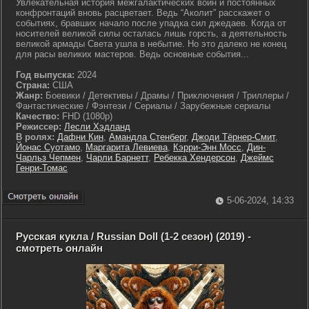
Увлекательная история межгалактических войн и постоянных
конфронтаций вновь расцветает. Ведь “Аколит” расскажет о
событиях, бравших начало после упадка сил джедаев. Когда от
носителей великой силы осталась лишь горсть, а деятельность
великой армады Света ушла в небытие. Но это далеко не конец
для расы великих мастеров. Ведь основные события...
Год выпуска:
2024
Страна:
США
Жанр:
Боевики / Детективы / Драмы / Приключения / Триллеры /
Фантастические / Фэнтези / Сериалы / Зарубежные сериалы
Качество:
FHD (1080p)
Режиссер:
Лесли Хэдланд
В ролях:
Дафни Кин
,
Амандла Стенберг
,
Джоди Тёрнер-Смит
,
Йонас Суотамо
,
Маргарита Левиева
,
Кэрри-Энн Мосс
,
Дин-
Чарльз Чепмен
,
Чарли Барнетт
,
Ребекка Хендерсон
,
Джеймс
Генри-Томас
5-06-2024, 14:33
Русская кукла / Russian Doll (1-2 сезон) (2019) -
смотреть онлайн