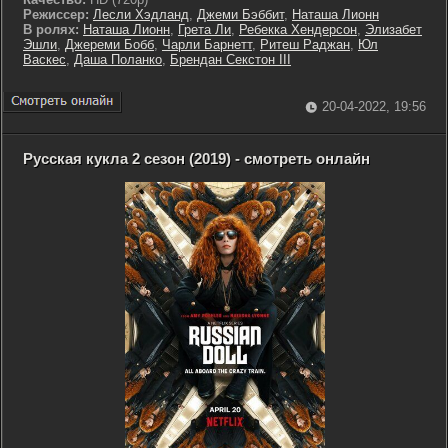
Режиссер:
Лесли Хэдланд
,
Джеми Бэббит
,
Наташа Лионн
В ролях:
Наташа Лионн
,
Грета Ли
,
Ребекка Хендерсон
,
Элизабет
Эшли
,
Джереми Бобб
,
Чарли Барнетт
,
Ритеш Раджан
,
Юл
Васкес
,
Даша Поланко
,
Брендан Секстон III
20-04-2022, 19:56
Русская кукла 2 сезон (2019) - смотреть онлайн