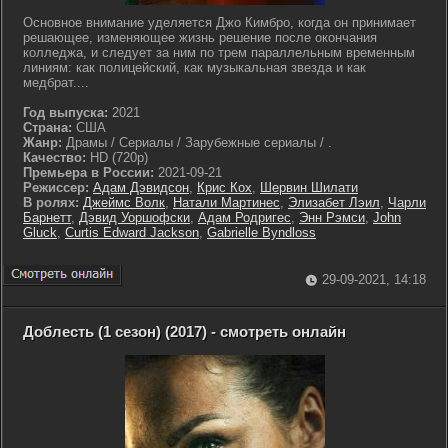
Основное внимание уделяется Джо Кимбро, когда он принимает
решающее, изменяющее жизнь решение после окончания
колледжа, и следует за ним по трем параллельным временным
линиям: как полицейский, как музыкальная звезда и как
медбрат....
Год выпуска:
2021
Страна:
США
Жанр:
Драмы / Сериалы / Зарубежные сериалы / .
Качество:
HD (720p)
Премьера в России:
2021-09-21
Режиссер:
Адам Дэвидсон
,
Крис Кох
,
Шервин Шилати
В ролях:
Джеймс Волк
,
Натали Мартинес
,
Элизабет Лэил
,
Чарли
Барнетт
,
Дэвид Уоршофски
,
Адам Родригес
,
Энн Рэмси
,
John
Gluck
,
Curtis Edward Jackson
,
Gabrielle Byndloss
29-09-2021, 14:18
Доблесть (1 сезон) (2017) - смотреть онлайн