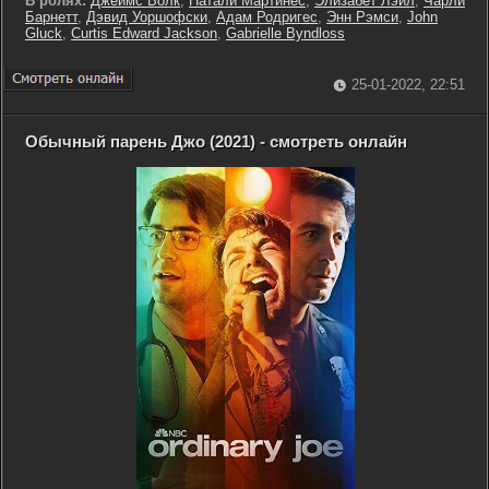
В ролях:
Джеймс Волк
,
Натали Мартинес
,
Элизабет Лэил
,
Чарли
Барнетт
,
Дэвид Уоршофски
,
Адам Родригес
,
Энн Рэмси
,
John
Gluck
,
Curtis Edward Jackson
,
Gabrielle Byndloss
25-01-2022, 22:51
Обычный парень Джо (2021) - смотреть онлайн