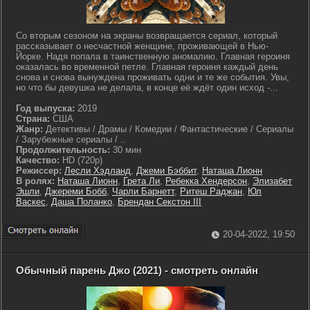
Со вторым сезоном на экраны возвращается сериал, который
рассказывает о несчастной женщине, проживающей в Нью-
Йорке. Надя попала в таинственную аномалию. Главная героиня
оказалась во временной петле. Главная героиня каждый день
снова и снова вынуждена проживать одни и те же события. Увы,
но что бы девушка не делала, в конце её ждёт один исход -...
Год выпуска:
2019
Страна:
США
Жанр:
Детективы / Драмы / Комедии / Фантастические / Сериалы
/ Зарубежные сериалы / ..
Продолжительность:
30 мин
Качество:
HD (720p)
Режиссер:
Лесли Хэдланд
,
Джеми Бэббит
,
Наташа Лионн
В ролях:
Наташа Лионн
,
Грета Ли
,
Ребекка Хендерсон
,
Элизабет
Эшли
,
Джереми Бобб
,
Чарли Барнетт
,
Ритеш Раджан
,
Юл
Васкес
,
Даша Поланко
,
Брендан Секстон III
20-04-2022, 19:50
Обычный парень Джо (2021) - смотреть онлайн