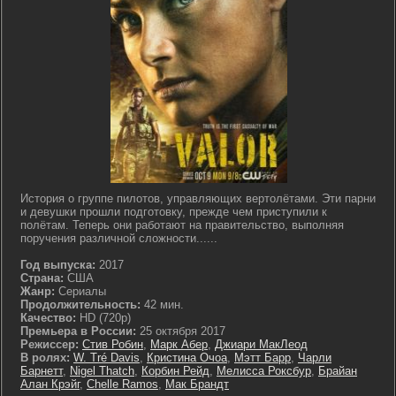
История о группе пилотов, управляющих вертолётами. Эти парни
и девушки прошли подготовку, прежде чем приступили к
полётам. Теперь они работают на правительство, выполняя
поручения различной сложности......
Год выпуска:
2017
Страна:
США
Жанр:
Сериалы
Продолжительность:
42 мин.
Качество:
HD (720p)
Премьера в России:
25 октября 2017
Режиссер:
Стив Робин
,
Марк Абер
,
Джиари МакЛеод
В ролях:
W. Tré Davis
,
Кристина Очоа
,
Мэтт Барр
,
Чарли
Барнетт
,
Nigel Thatch
,
Корбин Рейд
,
Мелисса Роксбур
,
Брайан
Алан Крэйг
,
Chelle Ramos
,
Мак Брандт