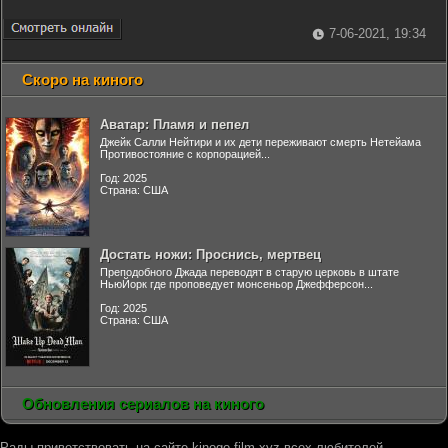
7-06-2021, 19:34
Скоро на киного
Аватар: Пламя и пепел
Джейк Салли Нейтири и их дети переживают смерть Нетейама
Противостояние с корпорацией...
Год: 2025
Страна: США
Достать ножи: Проснись, мертвец
Преподобного Джада переводят в старую церковь в штате
НьюЙорк где проповедует монсеньор Джефферсон...
Год: 2025
Страна: США
Обновления сериалов на киного
Рады приветствовать на сайте kinogo-film.xyz всех любителей