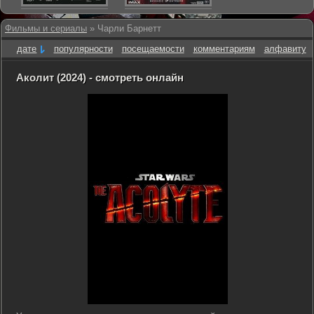
Фильмы и сериалы
» Чарли Барнетт
дате
популярности
посещаемости
комментариям
алфавиту
Аколит (2024) - смотреть онлайн