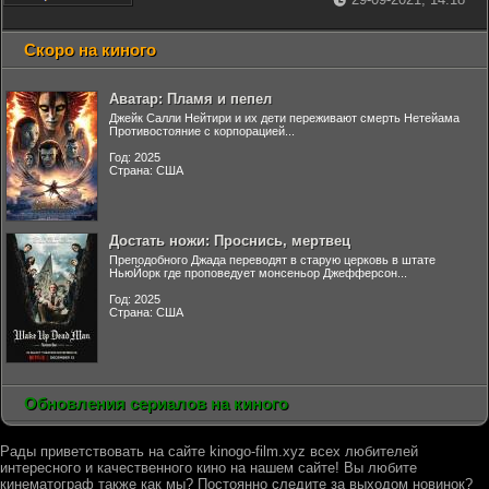
Скоро на киного
Аватар: Пламя и пепел
Джейк Салли Нейтири и их дети переживают смерть Нетейама
Противостояние с корпорацией...
Год: 2025
Страна: США
Достать ножи: Проснись, мертвец
Преподобного Джада переводят в старую церковь в штате
НьюЙорк где проповедует монсеньор Джефферсон...
Год: 2025
Страна: США
Обновления сериалов на киного
Рады приветствовать на сайте kinogo-film.xyz всех любителей
интересного и качественного кино на нашем сайте! Вы любите
кинематограф также как мы? Постоянно следите за выходом новинок?