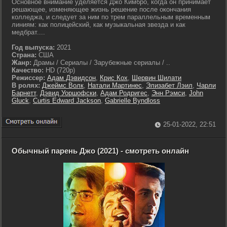
Основное внимание уделяется Джо Кимбро, когда он принимает
решающее, изменяющее жизнь решение после окончания
колледжа, и следует за ним по трем параллельным временным
линиям: как полицейский, как музыкальная звезда и как
медбрат....
Год выпуска:
2021
Страна:
США
Жанр:
Драмы / Сериалы / Зарубежные сериалы / ..
Качество:
HD (720p)
Режиссер:
Адам Дэвидсон
,
Крис Кох
,
Шервин Шилати
В ролях:
Джеймс Волк
,
Натали Мартинес
,
Элизабет Лэил
,
Чарли
Барнетт
,
Дэвид Уоршофски
,
Адам Родригес
,
Энн Рэмси
,
John
Gluck
,
Curtis Edward Jackson
,
Gabrielle Byndloss
25-01-2022, 22:51
Обычный парень Джо (2021) - смотреть онлайн