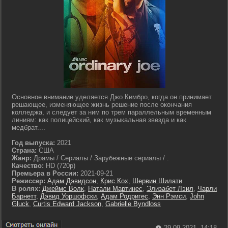
Основное внимание уделяется Джо Кимбро, когда он принимает
решающее, изменяющее жизнь решение после окончания
колледжа, и следует за ним по трем параллельным временным
линиям: как полицейский, как музыкальная звезда и как
медбрат....
Год выпуска:
2021
Страна:
США
Жанр:
Драмы / Сериалы / Зарубежные сериалы / .
Качество:
HD (720p)
Премьера в России:
2021-09-21
Режиссер:
Адам Дэвидсон
,
Крис Кох
,
Шервин Шилати
В ролях:
Джеймс Волк
,
Натали Мартинес
,
Элизабет Лэил
,
Чарли
Барнетт
,
Дэвид Уоршофски
,
Адам Родригес
,
Энн Рэмси
,
John
Gluck
,
Curtis Edward Jackson
,
Gabrielle Byndloss
29-09-2021, 14:18