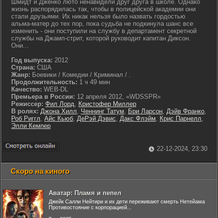
Шмидт и Дженко люто ненавидели друг друга в школе. Однако
жизнь распорядилась так, чтобы в полицейской академии они
стали друзьями. Их никак нельзя было назвать гордостью
альма-матер до тех пор, пока судьба не подкинула шанс все
изменить - они поступили на службу в департамент секретной
службы на Джамп-стрит, которой руководит капитан Диксон.
Они...
Год выпуска:
2012
Страна:
США
Жанр:
Боевики / Комедии / Криминал / .
Продолжительность:
1 ч 49 мин
Качество:
WEB-DL
Премьера в России:
12 апреля 2012, «WDSSPR»
Режиссер:
Фил Лорд
,
Кристофер Миллер
В ролях:
Джона Хилл
,
Ченнинг Татум
,
Бри Ларсон
,
Дэйв Франко
,
Роб Риггл
,
Айс Кьюб
,
ДеРэй Дэвис
,
Дакс Флэйм
,
Крис Парнелл
,
Элли Кемпер
22-12-2024, 23:30
Скоро на киного
Аватар: Пламя и пепел
Джейк Салли Нейтири и их дети переживают смерть Нетейама
Противостояние с корпорацией...