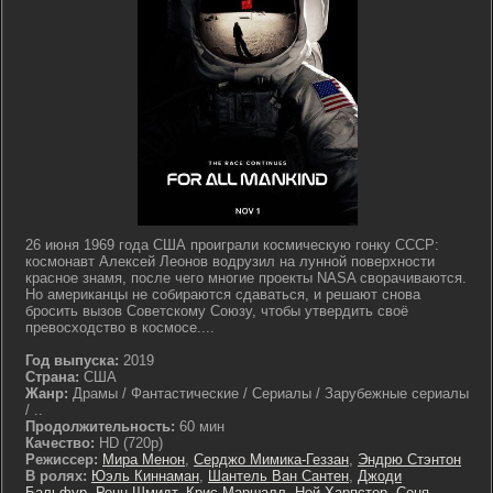
26 июня 1969 года США проиграли космическую гонку СССР:
космонавт Алексей Леонов водрузил на лунной поверхности
красное знамя, после чего многие проекты NASA сворачиваются.
Но американцы не собираются сдаваться, и решают снова
бросить вызов Советскому Союзу, чтобы утвердить своё
превосходство в космосе....
Год выпуска:
2019
Страна:
США
Жанр:
Драмы / Фантастические / Сериалы / Зарубежные сериалы
/ ..
Продолжительность:
60 мин
Качество:
HD (720p)
Режиссер:
Мира Менон
,
Серджо Мимика-Геззан
,
Эндрю Стэнтон
В ролях:
Юэль Киннаман
,
Шантель Ван Сантен
,
Джоди
Бальфур
,
Ренн Шмидт
,
Крис Маршалл
,
Ной Харпстер
,
Соня