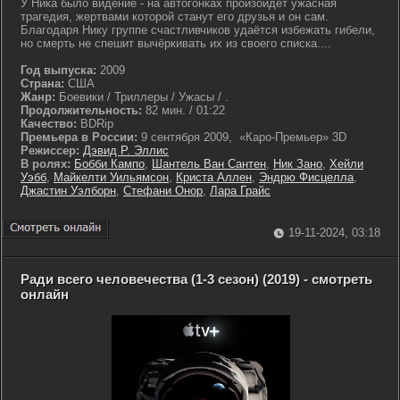
У Ника было видение - на автогонках произойдёт ужасная
трагедия, жертвами которой станут его друзья и он сам.
Благодаря Нику группе счастливчиков удаётся избежать гибели,
но смерть не спешит вычёркивать их из своего списка....
Год выпуска:
2009
Страна:
США
Жанр:
Боевики / Триллеры / Ужасы / .
Продолжительность:
82 мин. / 01:22
Качество:
BDRip
Премьера в России:
9 сентября 2009, «Каро-Премьер» 3D
Режиссер:
Дэвид Р. Эллис
В ролях:
Бобби Кампо
,
Шантель Ван Сантен
,
Ник Зано
,
Хейли
Уэбб
,
Майкелти Уильямсон
,
Криста Аллен
,
Эндрю Фисцелла
,
Джастин Уэлборн
,
Стефани Онор
,
Лара Грайс
19-11-2024, 03:18
Ради всего человечества (1-3 сезон) (2019) - смотреть
онлайн