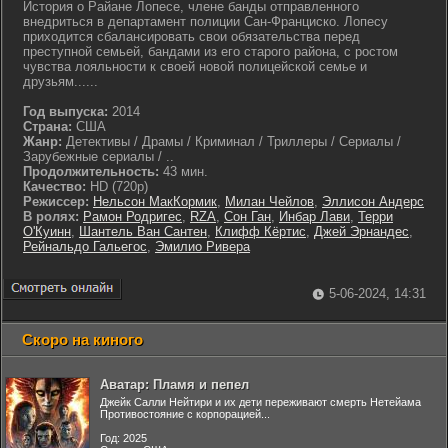
История о Райане Лопесе, члене банды отправленного
внедриться в департамент полиции Сан-Франциско. Лопесу
приходится сбалансировать свои обязательства перед
преступной семьей, бандами из его старого района, с ростом
чувства лояльности к своей новой полицейской семье и
друзьям......
Год выпуска:
2014
Страна:
США
Жанр:
Детективы / Драмы / Криминал / Триллеры / Сериалы /
Зарубежные сериалы / ..
Продолжительность:
43 мин.
Качество:
HD (720p)
Режиссер:
Нельсон МакКормик
,
Милан Чейлов
,
Эллисон Андерс
В ролях:
Рамон Родригес
,
RZA
,
Сон Ган
,
Инбар Лави
,
Терри
О'Куинн
,
Шантель Ван Сантен
,
Клифф Кёртис
,
Джей Эрнандес
,
Рейнальдо Гальегос
,
Эмилио Ривера
5-06-2024, 14:31
Скоро на киного
Аватар: Пламя и пепел
Джейк Салли Нейтири и их дети переживают смерть Нетейама
Противостояние с корпорацией...
Год: 2025