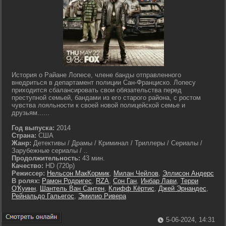
История о Райане Лопесе, члене банды отправленного
внедриться в департамент полиции Сан-Франциско. Лопесу
приходится сбалансировать свои обязательства перед
преступной семьей, бандами из его старого района, с ростом
чувства лояльности к своей новой полицейской семье и
друзьям......
Год выпуска:
2014
Страна:
США
Жанр:
Детективы / Драмы / Криминал / Триллеры / Сериалы /
Зарубежные сериалы / ..
Продолжительность:
43 мин.
Качество:
HD (720p)
Режиссер:
Нельсон МакКормик
,
Милан Чейлов
,
Эллисон Андерс
В ролях:
Рамон Родригес
,
RZA
,
Сон Ган
,
Инбар Лави
,
Терри
О'Куинн
,
Шантель Ван Сантен
,
Клифф Кёртис
,
Джей Эрнандес
,
Рейнальдо Гальегос
,
Эмилио Ривера
5-06-2024, 14:31