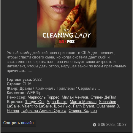
Умный камбоджийский врач приезжает в США для лечения,
чтобы спасти своего сына, но когда система дает сбой и
заставляет ее скрываться, она использует свою хитрость и
интеллект, чтобы дать отпор, нарушая закон по всем правильным
причинам.......
Год выпуска:
2022
Страна:
США
Жанр:
Драмы / Криминал / Триллеры / Сериалы / ..
Качество:
WEBRip
Режиссер:
Марисоль Торрес
,
Милан Чейлов
,
Стивен ДеПол
В ролях:
Элоди Юнг
,
Адан Канто
,
Марта Миллан
,
Sebastien
LaSalle
,
Valentino LaSalle
,
Шон Лью
,
Faith Bryant
,
Quasheem D.
Herring
,
Габриэла Алисия Ортега
,
Оливер Хадсон
6-06-2025, 10:27