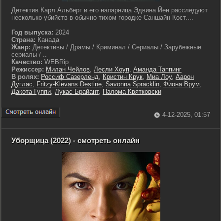
Детектив Карл Альберг и его напарница Эдвина Йен расследуют
несколько убийств в обычно тихом городке Саншайн-Кост....
Год выпуска:
2024
Страна:
Канада
Жанр:
Детективы / Драмы / Криминал / Сериалы / Зарубежные
сериалы / ..
Качество:
WEBRip
Режиссер:
Милан Чейлов
,
Лесли Хоуп
,
Аманда Таппинг
В ролях:
Россиф Сазерленд
,
Кристин Крук
,
Миа Лоу
,
Аарон
Дуглас
,
Fritzy-Klevans Destine
,
Savonna Spracklin
,
Фиона Врум
,
Дакота Гуппи
,
Лукас Брайант
,
Палома Квятковски
4-12-2025, 01:57
Уборщица (2022) - смотреть онлайн