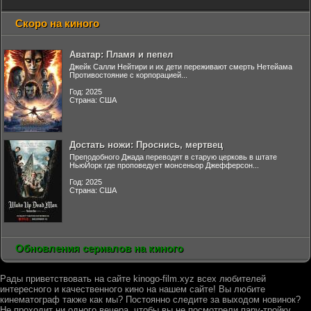
Скоро на киного
Аватар: Пламя и пепел
Джейк Салли Нейтири и их дети переживают смерть Нетейама
Противостояние с корпорацией...
Год: 2025
Страна: США
Достать ножи: Проснись, мертвец
Преподобного Джада переводят в старую церковь в штате
НьюЙорк где проповедует монсеньор Джефферсон...
Год: 2025
Страна: США
Обновления сериалов на киного
Рады приветствовать на сайте kinogo-film.xyz всех любителей
интересного и качественного кино на нашем сайте! Вы любите
кинематограф также как мы? Постоянно следите за выходом новинок?
Не проходит ни одного вечера, чтобы вы не посмотрели пару-тройку