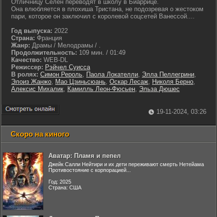
Отличницу Селен переводят в школу в Биаррице.
Она влюбляется в плохиша Тристана, не подозревая о жестоком
пари, которое он заключил с королевой соцсетей Ванессой....
Год выпуска:
2022
Страна:
Франция
Жанр:
Драмы / Мелодрамы / .
Продолжительность:
109 мин. / 01:49
Качество:
WEB-DL
Режиссер:
Рэйчел Суисса
В ролях:
Симон Рероль
,
Паола Локателли
,
Элла Пеллегрини
,
Элоиз Жанжо
,
Мао Цзиньсюань
,
Оскар Лесаж
,
Николя Берно
,
Алексис Михалик
,
Камилль Леон-Фюсьен
,
Эльза Дюшес
19-11-2024, 03:26
Скоро на киного
Аватар: Пламя и пепел
Джейк Салли Нейтири и их дети переживают смерть Нетейама
Противостояние с корпорацией...
Год: 2025
Страна: США