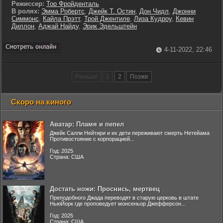
Режиссер:
Тор Фройденталь
В ролях:
Эмма Робертс
,
Джейк Т. Остин
,
Дон Чидл
,
Джонни
Симмонс
,
Кайла Прэтт
,
Трой Джентиле
,
Лиза Кудроу
,
Кевин
Диллон
,
Аджай Найду
,
Эрик Эдельштейн
4-11-2022, 22:46
Раньше
1
2
Позже
Скоро на киного
Аватар: Пламя и пепел
Джейк Салли Нейтири и их дети переживают смерть Нетейама
Противостояние с корпорацией...
Год: 2025
Страна: США
Достать ножи: Проснись, мертвец
Преподобного Джада переводят в старую церковь в штате
НьюЙорк где проповедует монсеньор Джефферсон...
Год: 2025
Страна: США