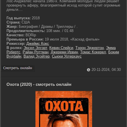
Лос-Анджелес начала 1980-х. Компания молодых людей решает
провернуть аферу, благоприятный исход которой сулит огромные
деньги....
Год выпуска:
2018
Страна:
США
Жанр:
Биография / Драмы / Триллеры / .
Продолжительность:
108 мин. / 01:48
Качество:
BDRip
Премьера в России:
19 июля 2018, «Каскад фильм»
Режиссер:
Джеймс Кокс
В ролях:
Энсел Элгорт
,
Кевин Спейси
,
Тэрон Эджертон
,
Эмма
Робертс
,
Райан Роттман
,
Джереми Ирвин
,
Томас Кокерел
,
Боким
Вудбайн
,
Валид Зуэйтер
,
Сьюки Уотерхаус
20-11-2024, 04:30
Охота (2020) - смотреть онлайн