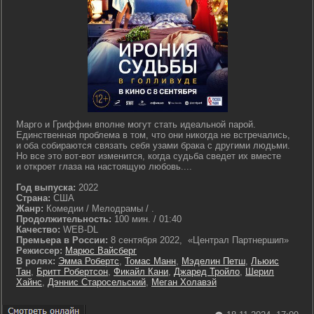
Марго и Гриффин вполне могут стать идеальной парой.
Единственная проблема в том, что они никогда не встречались,
и оба собираются связать себя узами брака с другими людьми.
Но все это вот-вот изменится, когда судьба сведет их вместе
и откроет глаза на настоящую любовь....
Год выпуска:
2022
Страна:
США
Жанр:
Комедии / Мелодрамы / .
Продолжительность:
100 мин. / 01:40
Качество:
WEB-DL
Премьера в России:
8 сентября 2022, «Централ Партнершип»
Режиссер:
Марюс Вайсберг
В ролях:
Эмма Робертс
,
Томас Манн
,
Мэделин Петш
,
Льюис
Тан
,
Бритт Робертсон
,
Фикайл Кани
,
Джаред Тройло
,
Шерил
Хайнс
,
Дэннис Старосельский
,
Меган Холавэй