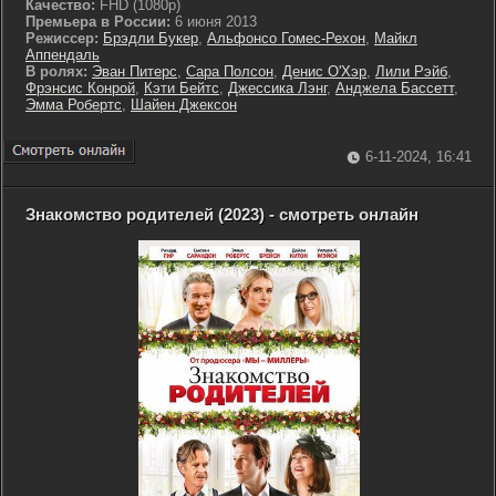
Качество:
FHD (1080p)
Премьера в России:
6 июня 2013
Режиссер:
Брэдли Букер
,
Альфонсо Гомес-Рехон
,
Майкл
Аппендаль
В ролях:
Эван Питерс
,
Сара Полсон
,
Денис О'Хэр
,
Лили Рэйб
,
Фрэнсис Конрой
,
Кэти Бейтс
,
Джессика Лэнг
,
Анджела Бассетт
,
Эмма Робертс
,
Шайен Джексон
6-11-2024, 16:41
Знакомство родителей (2023) - смотреть онлайн