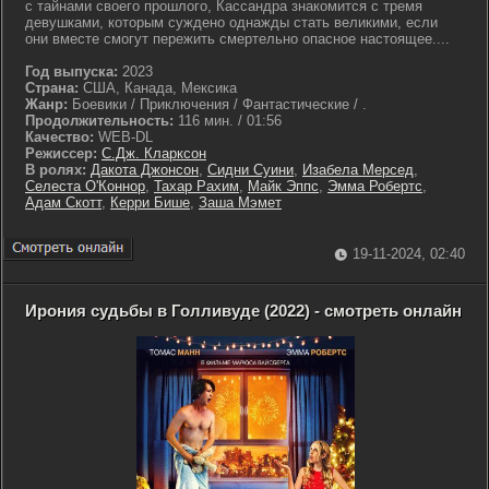
с тайнами своего прошлого, Кассандра знакомится с тремя
девушками, которым суждено однажды стать великими, если
они вместе смогут пережить смертельно опасное настоящее....
Год выпуска:
2023
Страна:
США, Канада, Мексика
Жанр:
Боевики / Приключения / Фантастические / .
Продолжительность:
116 мин. / 01:56
Качество:
WEB-DL
Режиссер:
С.Дж. Кларксон
В ролях:
Дакота Джонсон
,
Сидни Суини
,
Изабела Мерсед
,
Селеста О'Коннор
,
Тахар Рахим
,
Майк Эппс
,
Эмма Робертс
,
Адам Скотт
,
Керри Бише
,
Заша Мэмет
19-11-2024, 02:40
Ирония судьбы в Голливуде (2022) - смотреть онлайн