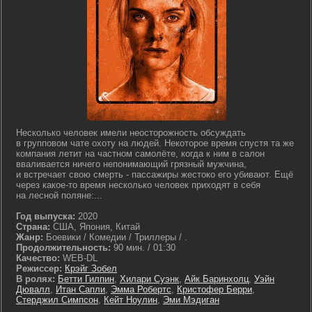
Несколько человек имели неосторожность обсуждать
в групповом чате охоту на людей. Некоторое время спустя та же
компания летит на частном самолёте, когда к ним в салон
вваливается ничего непонимающий грязный мужчина,
и встречает свою смерть - пассажиры жестоко его убивают. Ещё
через какое-то время несколько человек приходят в себя
на лесной поляне:...
Год выпуска:
2020
Страна:
США, Япония, Китай
Жанр:
Боевики / Комедии / Триллеры / .
Продолжительность:
90 мин. / 01:30
Качество:
WEB-DL
Режиссер:
Крэйг Зобел
В ролях:
Бетти Гилпин
,
Хилари Суэнк
,
Айк Баринхолц
,
Уэйн
Дювалл
,
Итан Сапли
,
Эмма Робертс
,
Кристофер Берри
,
Стерджил Симпсон
,
Кейт Ноулин
,
Эми Мэдиган