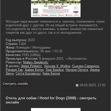
Молодая пара решает пожениться и, наконец, познакомить своих
родителей друг с другом. Но на общей встрече оказывается,
что родители не просто знакомы, а имеют множество пикантных
секретов как друг от друга, так и от молодоженов....
Год выпуска:
2023
Страна:
США
Жанр:
Комедии / Мелодрамы
Продолжительность:
95 мин. / 01:35
Качество:
FHD (1080p)
Премьера в России:
9 февраля 2023, «Экспонента»
Режиссер:
Майкл Джейкобс
В ролях:
Эмма Робертс
,
Уильям Х. Мэйси
,
Сьюзен Сарандон
,
Ричард Гир
,
Дайан Китон
,
Люк Брейси
,
Натали Ортега
,
Джина
Джун
,
Сетти Брозвельт
,
Кирк Келли
19-01-2023, 17:02
Отель для собак / Hotel for Dogs (2008) - смотреть
онлайн