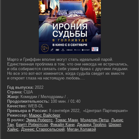
Марго и Гриффин вполне могут стать идеальной парой.
Единственная проблема в том, что они никогда не встречались,
и оба собираются связать себя узами брака с другими людьми.
Но все это вот-вот изменится, когда судьба сведет их вместе
и откроет глаза на настоящую любовь....
Год выпуска:
2022
Страна:
США
Жанр:
Комедии / Мелодрамы / .
Продолжительность:
100 мин. / 01:40
Качество:
WEB-DL
Премьера в России:
8 сентября 2022, «Централ Партнершип»
Режиссер:
Марюс Вайсберг
В ролях:
Эмма Робертс
,
Томас Манн
,
Мэделин Петш
,
Льюис
Тан
,
Бритт Робертсон
,
Фикайл Кани
,
Джаред Тройло
,
Шерил
Хайнс
,
Дэннис Старосельский
,
Меган Холавэй