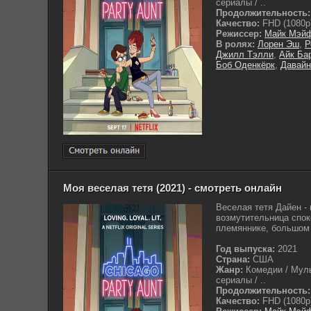
сериалы / ..
Продолжительность:
Качество:
FHD (1080p
Режиссер:
Майк Мэй
В ролях:
Лорен Эш
,
Р
Джилл Тэлли
,
Айк Ба
Боб Оденкёрк
,
Давай
Моя веселая тетя (2021) - смотреть онлайн
Веселая тетя Дайен -
возмутительница спок
племяннике, большом 
Год выпуска:
2021
Страна:
США
Жанр:
Комедии / Мул
сериалы / ..
Продолжительность:
Качество:
FHD (1080p