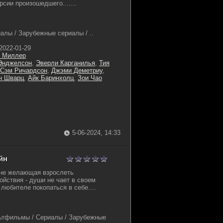
сии произошедшего.......
алы / Зарубежные сериалы / ..
2022-01-29
 Миллер
Энджелсон
,
Эверли Карганилья
,
Тия
Сэм Ричардсон
,
Джэми Деметриу
,
н Шварц
,
Айк Баринхолц
,
Зои Чао
5-06-2024, 14:33
йн
 не желающая взрослеть
ойствия - души не чает в своем
любителе покопаться в себе....
ьтфильмы / Сериалы / Зарубежные