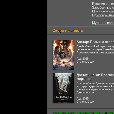
Русские сери
Зарубежные 
Мини сериал
Односерийны
Мультсериал
Скоро на киного
Аватар: Пламя и пепе
Джейк Салли Нейтири и их д
переживают смерть Нетейа
Противостояние с корпораци
Год: 2025
Страна: США
Достать ножи: Просни
мертвец
Преподобного Джада перево
в старую церковь в штате 
где проповедует монсеньор
Джефферсон...
Год: 2025
Страна: США
Обновления сериалов на киного