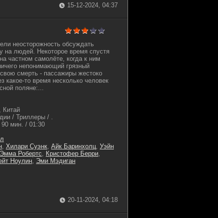
15-12-2024, 04:37
мели неосторожность обсуждать
ту на людей. Некоторое время спустя
на частном самолёте, когда к ним
ничего непонимающий грязный
 свою смерть - пассажиры жестоко
ез какое-то время несколько человек
сной поляне:...
 Китай
ии / Триллеры / .
90 мин. / 01:30
ел
н
,
Хилари Суэнк
,
Айк Баринхолц
,
Уэйн
Эмма Робертс
,
Кристофер Берри
,
ейт Ноулин
,
Эми Мэдиган
20-11-2024, 04:18