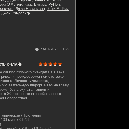
филд
,
Джои Адамс
,
Анна Гэллеспи
ори О'Мэлли
,
Крис Витаск
,
РуПол
,
ринхолц
,
Джон Баринхолц
,
Кэти М. Рич
,
н Джой Рэндольф
23-01-2023, 11:27
реть онлайн
е самого громкого скандала ХХ века
 привел к преждевременной отставке
иксона. Личность человека,
е обличительную информацию на главу
время была окутана тайной и
стя 30 лет после его собственного
я невероятная...
торические / Триллеры
103 мин. / 01:43
)
28 сентября 2017, «MEGOGO