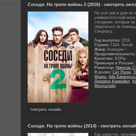
Соседи. На тропе войны 2 (2016) - смотреть онл
На этот раз в дом по
университетский женс
соседями, которые не
обратиться за помощь
Сандерсу....
Год выпуска:
2016
Страна:
США, Китай
Жанр:
Комедии / .
Продолжительность:
Качество:
BDRip
Премьера в России:
Режиссер:
Николас С
В ролях:
Сет Роген
,
З
Морец
,
Айк Баринхол
Джеррод Кармайкл
,
К
Фелдштейн
Соседи. На тропе войны (2014) - смотреть онла
Как известно, мужчин