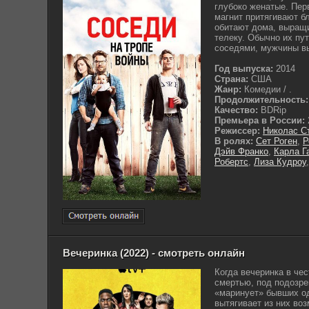
глубоко женатые. Пер
магнит притягивают б
обитают дома, выращ
телеку. Обычно их пут
соседями, мужчины вы
Год выпуска:
2014
Страна:
США
Жанр:
Комедии / .
Продолжительность:
Качество:
BDRip
Премьера в России:
Режиссер:
Николас С
В ролях:
Сет Роген
,
Р
Дэйв Франко
,
Карла Г
Робертс
,
Лиза Кудроу
Вечеринка (2022) - смотреть онлайн
Когда вечеринка в че
смертью, под подозре
«маринует» бывших од
вытягивает из них во