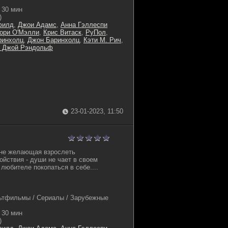
30 мин
)
филд
,
Джои Адамс
,
Анна Гэллеспи
ори О'Мэлли
,
Крис Витаск
,
РуПол
,
ринхолц
,
Джон Баринхолц
,
Кэти М. Рич
,
н Джой Рэндольф
23-01-2023, 11:50
 не желающая взрослеть
ойствия - души не чает в своем
любителе покопаться в себе....
ьтфильмы / Сериалы / Зарубежные
30 мин
)