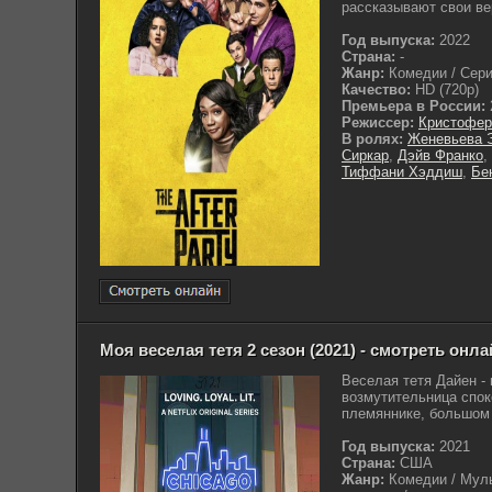
рассказывают свои вер
Год выпуска:
2022
Страна:
-
Жанр:
Комедии / Сери
Качество:
HD (720p)
Премьера в России:
Режиссер:
Кристофер
В ролях:
Женевьева 
Сиркар
,
Дэйв Франко
,
Тиффани Хэддиш
,
Бе
Моя веселая тетя 2 сезон (2021) - смотреть онла
Веселая тетя Дайен -
возмутительница спок
племяннике, большом 
Год выпуска:
2021
Страна:
США
Жанр:
Комедии / Мул