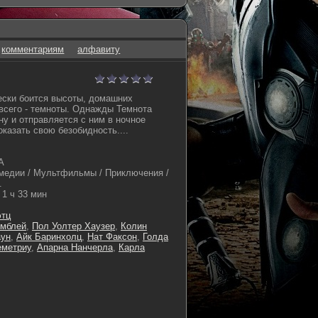
комментариям
алфавиту
ески боится высоты, домашних
всего - темноты. Однажды Темнота
ну и отправляется с ним в ночное
казать свою безобидность....
А
медии / Мультфильмы / Приключения /
.
1 ч 33 мин
этц
емблей
,
Пол Уолтер Хаузер
,
Колин
аун
,
Айк Баринхолц
,
Нат Факсон
,
Голда
еметриу
,
Апарна Нанчерла
,
Карла