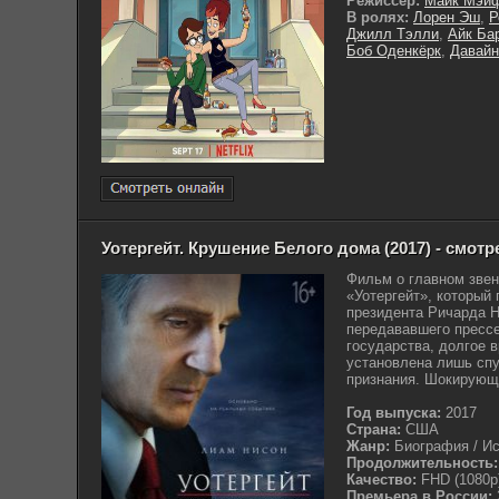
Режиссер:
Майк Мэй
В ролях:
Лорен Эш
,
Р
Джилл Тэлли
,
Айк Ба
Боб Оденкёрк
,
Давай
Уотергейт. Крушение Белого дома (2017) - смот
Фильм о главном звен
«Уотергейт», который
президента Ричарда Н
передававшего пресс
государства, долгое 
установлена лишь спу
признания. Шокирующа
Год выпуска:
2017
Страна:
США
Жанр:
Биография / Ис
Продолжительность:
Качество:
FHD (1080p
Премьера в России: