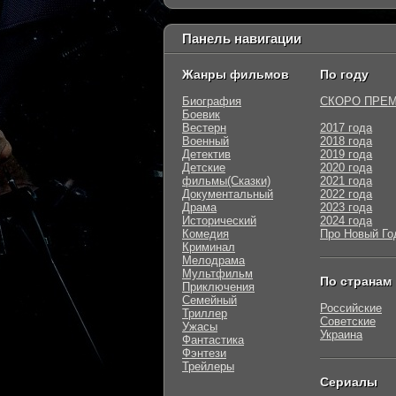
Панель навигации
Жанры фильмов
По году
Биография
СКОРО ПРЕ
Боевик
Вестерн
2017 года
Военный
2018 года
Детектив
2019 года
Детские
2020 года
фильмы(Сказки)
2021 года
Документальный
2022 года
Драма
2023 года
Исторический
2024 года
Комедия
Про Новый Го
Криминал
Мелодрама
Мультфильм
По странам
Приключения
Семейный
Российские
Триллер
Советские
Ужасы
Украина
Фантастика
Фэнтези
Трейлеры
Сериалы