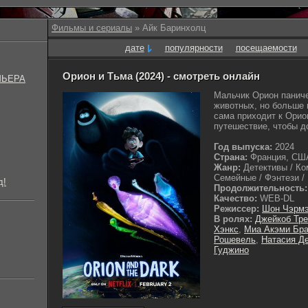
Фильмы и сериалы
» Айк Баринхолц
дате
популярности
посещаемости
Орион и Тьма (2024) - смотреть онлайн
МЬЕРА
Мальчик Орион панич
животных, но больше 
сама приходит к Орио
путешествие, чтобы до
Год выпуска:
2024
Страна:
Франция, СШ
Жанр:
Детективы / Ко
Семейные / Фэнтези / 
д!
Продолжительность:
Качество:
WEB-DL
Режиссер:
Шон Чэрм
В ролях:
Джейкоб Тр
Хэнкс
,
Миа Акэми Бр
Рошевель
,
Натасия Д
Гуджино