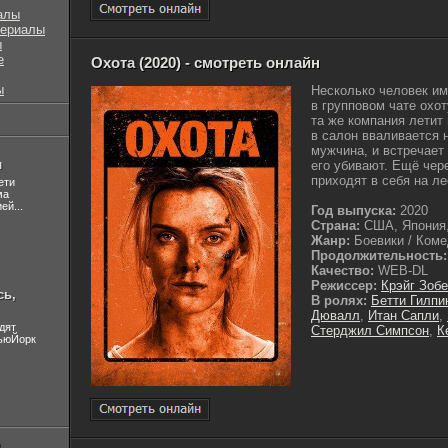
алы
сериалы
ы
е
Охота (2020) - смотреть онлайн
ы
Несколько человек и
в групповом чате охо
та же компания летит 
в салон вваливается 
мужчина, и встречает
л
его убивают. Ещё чер
приходят в себя на ле
ети
ма
ей...
Год выпуска:
2020
Страна:
США, Япония,
Жанр:
Боевики / Комед
Продолжительность:
Качество:
WEB-DL
Режиссер:
Крэйг Зоб
сь,
В ролях:
Бетти Гилпи
Дювалл
,
Итан Сапли
,
дят
Стерджил Симпсон
,
К
НьюЙорк