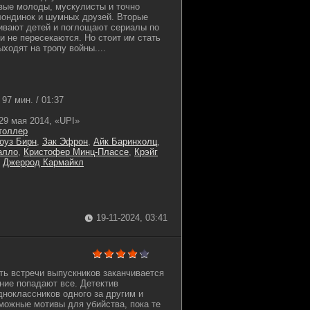
вые молоды, мускулисты и точно
лондинок и шумных друзей. Вторые
ивают детей и поглощают сериалы по
и не пересекаются. Но стоит им стать
ходят на тропу войны....
97 мин. / 01:37
29 мая 2014, «UPI»
толлер
оуз Бирн
,
Зак Эфрон
,
Айк Баринхолц
,
алло
,
Кристофер Минц-Плассе
,
Крэйг
,
Джеррод Кармайкл
19-11-2024, 03:41
сть встречи выпускников заканчивается
ние попадают все. Детектив
ноклассников одного за другим и
зможные мотивы для убийства, пока те