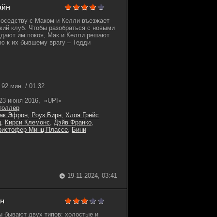
айн
 соседству с Маком и Келли въезжает
кий клуб. Чтобы разобраться с новыми
 дают им покоя, Мак и Келли решают
ю к их бывшему врагу – Тедди
92 мин. / 01:32
23 июня 2016, «UPI»
толлер
ак Эфрон
,
Роуз Бирн
,
Хлоя Грейс
ц
,
Кирси Клемонс
,
Дэйв Франко
,
ристофер Минц-Плассе
,
Бини
19-11-2024, 03:41
йн
ы бывают двух типов: холостые и