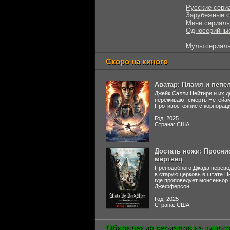
Русские сери
Зарубежные 
Мини сериал
Односерийны
Мультсериал
Скоро на киного
Аватар: Пламя и пепе
Джейк Салли Нейтири и их д
переживают смерть Нетейа
Противостояние с корпораци
Год: 2025
Страна: США
Достать ножи: Просни
мертвец
Преподобного Джада перево
в старую церковь в штате 
где проповедует монсеньор
Джефферсон...
Год: 2025
Страна: США
Обновления сериалов на киного