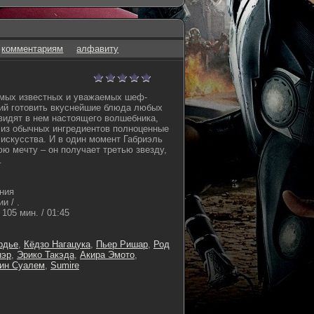
комментариям
алфавиту
амых известных и уважаемых шеф-
ий готовить вкуснейшие блюда любых
идят в нем настоящего волшебника,
 из обычных ингредиентов полноценные
искусства. И в один момент Габриэль
ю мечту – он получает третью звезду,
.
ния
и / .
105 мин. / 01:45
рдье
,
Кёдзо Нагацука
,
Пьер Ришар
,
Род
нэр
,
Эрико Такэда
,
Акира Эмото
,
ин Суалем
,
Sumire