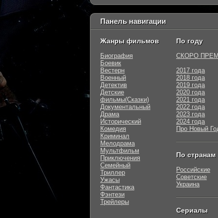
Панель навигации
Жанры фильмов
По году
Биография
СКОРО ПРЕ
Боевик
Вестерн
2017 года
Военный
2018 года
Детектив
2019 года
Детские
2020 года
фильмы(Сказки)
2021 года
Документальный
2022 года
Драма
2023 года
Исторический
2024 года
Комедия
Про Новый Го
Криминал
Мелодрама
Мультфильм
По странам
Приключения
Семейный
Российские
Триллер
Советские
Ужасы
Украина
Фантастика
Фэнтези
Трейлеры
Сериалы