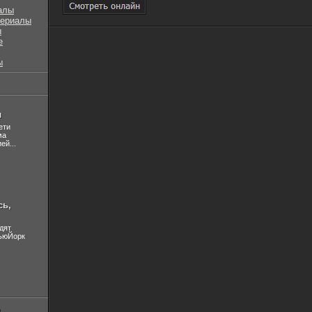
алы
сериалы
ы
е
ы
л
ети
ма
ей...
сь,
дят
НьюЙорк