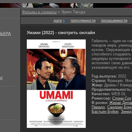
Фильмы и сериалы
» Эрико Такэда
дате
популярности
посещаемости
Умами (2022) - смотреть онлайн
МЬЕРА
Габриэль – один из с
поваров мира, умеющ
кухонь. Окружающие в
способного создавать
шедевры кулинарного 
исполняет свою давню
указывающую на его..
Год выпуска:
2022
д!
Страна:
Франция, Япо
Жанр:
Драмы / Комеди
Продолжительность:
Качество:
WEB-DL
Режиссер:
Слони Соу
В ролях:
Жерар Депа
Парадо
,
Сандрин Бон
Бастьен Буйон
,
Зинед