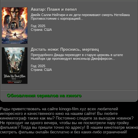
Аватар: Пламя и пепел
Джейк Салли Нейтири и их дети переживают смерть Нетейама
Противостояние с корпорацией...
Год: 2025
Страна: США
Достать ножи: Проснись, мертвец
Преподобного Джада переводят в старую церковь в штате
НьюЙорк где проповедует монсеньор Джефферсон...
Год: 2025
Страна: США
Обновления сериалов на киного
Рады приветствовать на сайте kinogo-film.xyz всех любителей
интересного и качественного кино на нашем сайте! Вы любите
кинематограф также как мы? Постоянно следите за выходом новинок?
Не проходит ни одного вечера, чтобы вы не посмотрели пару-тройку
фильмов? Тогда вы пришли точно по адресу! В нашем кинотеатре можно
смотреть фильмы онлайн бесплатно и без каких-либо ограничений!