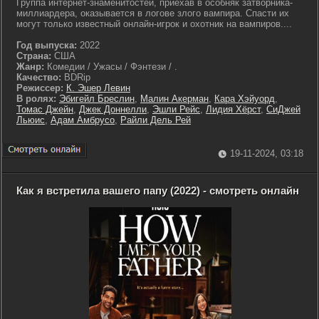
Группа интернет-знаменитостей, приехав в особняк затворника-
миллиардера, оказывается в логове злого вампира. Спасти их
могут только известный онлайн-игрок и охотник на вампиров....
Год выпуска:
2022
Страна:
США
Жанр:
Комедии / Ужасы / Фэнтези / .
Качество:
BDRip
Режиссер:
К. Эшер Левин
В ролях:
Эбигейл Бреслин
,
Малин Акерман
,
Кара Хэйуорд
,
Томас Джейн
,
Джек Доннелли
,
Эшли Рейс
,
Лидия Хёрст
,
СиДжей
Льюис
,
Адам Амбрусо
,
Райли Дель Рей
19-11-2024, 03:18
Как я встретила вашего папу (2022) - смотреть онлайн