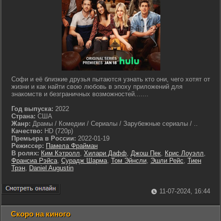
Софи и её близкие друзья пытаются узнать кто они, чего хотят от
жизни и как найти свою любовь в эпоху приложений для
знакомств и безграничных возможностей.......
Год выпуска:
2022
Страна:
США
Жанр:
Драмы / Комедии / Сериалы / Зарубежные сериалы / ..
Качество:
HD (720p)
Премьера в России:
2022-01-19
Режиссер:
Памела Фрайман
В ролях:
Ким Кэтролл
,
Хилари Дафф
,
Джош Пек
,
Крис Лоуэлл
,
Франсиа Рэйса
,
Сурадж Шарма
,
Том Эйнсли
,
Эшли Рейс
,
Тиен
Трэн
,
Daniel Augustin
11-07-2024, 16:44
Скоро на киного