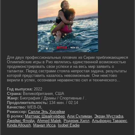
Для двух профессиональных пловчих из Сирии приближающиеся
Олимпийские игры в Рио являлись единственной возможностью
продемонстрировать свои успехи и на весь мир заявить о
талантах. Перед сестрами стояла непростая задача, результаты
которой представить казалось невозможным. Они неистово
верили в успех, осознавая неравенство сил и технического...
Год выпуска:
2022
Страна:
Великобритания, США
Жанр:
Биография / Драмы / Спортивные / .
Продолжительность:
134 мин. / 02:14
Качество:
WEB-DL
Режиссер:
Салли Эль Хосейни
В ролях:
Маттиас Швайгхёфер
,
Али Сулиман
,
Экран Мустафа
,
Джеймс Флойд
,
Ahmed Malek
,
Родерик Хилл
,
Альфредо Таварес
,
Kinda Alloush
,
Манал Исса
,
Isobel Eadie