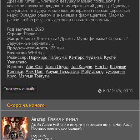
Древний Китай. 17-летнюю девушку Маомао похищают и в
качестве служанки продают в императорский дворец. Однажды
она узнаёт, что двух младенцев императора поразил серьёзный
недуг. Обладая опытом и знаниями в фармацевтике, Маомао
решает тайно разузнать детали и попытаться помочь....
Год выпуска:
2023
Страна:
Япония
Жанр:
Аниме / Детективы / Драмы / Мультфильмы / Сериалы /
Зарубежные сериалы / ..
Продолжительность:
23 мин
Качество:
WEBRip
Режиссер:
Норихиро Наганума
,
Кэнтаро Фудзита
,
Kyohei
Yamamoto
В ролях:
Аои Юки
,
Такэо Оцука
,
Тан Каидзи
,
Emi Lo
,
Кацуюки
Конъиси
,
Alex Hom
,
Ацуми Танэдзаки
,
Molly Zhang
,
Джованни
Крус
,
Мэгуми Тоёгути
6-07-2025, 00:11
Скоро на киного
Аватар: Пламя и пепел
Джейк Салли Нейтири и их дети переживают смерть Нетейама
Противостояние с корпорацией...
Год: 2025
Страна: США