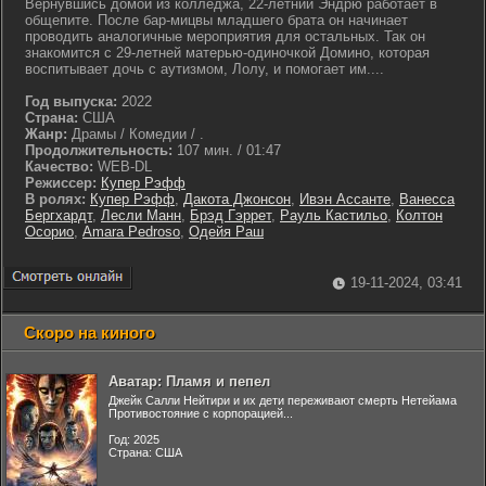
Вернувшись домой из колледжа, 22-летний Эндрю работает в
общепите. После бар-мицвы младшего брата он начинает
проводить аналогичные мероприятия для остальных. Так он
знакомится с 29-летней матерью-одиночкой Домино, которая
воспитывает дочь с аутизмом, Лолу, и помогает им....
Год выпуска:
2022
Страна:
США
Жанр:
Драмы / Комедии / .
Продолжительность:
107 мин. / 01:47
Качество:
WEB-DL
Режиссер:
Купер Рэфф
В ролях:
Купер Рэфф
,
Дакота Джонсон
,
Ивэн Ассанте
,
Ванесса
Бергхардт
,
Лесли Манн
,
Брэд Гэррет
,
Рауль Кастильо
,
Колтон
Осорио
,
Amara Pedroso
,
Одейя Раш
19-11-2024, 03:41
Скоро на киного
Аватар: Пламя и пепел
Джейк Салли Нейтири и их дети переживают смерть Нетейама
Противостояние с корпорацией...
Год: 2025
Страна: США