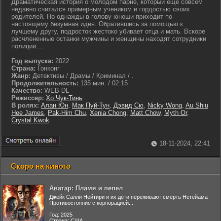
Драматическая история о молодом парне, который еще совсем
недавно считался примерным учеником и гордостью своих
родителей. Но однажды в голову юноши приходит по-
настоящему безумная идея. Обратившись за помощью к
лучшему другу, подросток жестоко убивает отца и мать. Вскоре
расчлененные останки мужчины и женщины находят сотрудники
полиции....
Год выпуска:
2022
Страна:
Гонконг
Жанр:
Детективы / Драмы / Криминал / .
Продолжительность:
135 мин. / 02:15
Качество:
WEB-DL
Режиссер:
Хо Чук-Тинь
В ролях:
Алан Юн
,
Мак Пуй-Тун
,
Дэвид Сю
,
Nicky Wong
,
Au Shiu
Hee James
,
Pak-Him Chu
,
Xenia Chong
,
Matt Chow
,
Myth Or
,
Crystal Kwok
18-11-2024, 22:41
Скоро на киного
Аватар: Пламя и пепел
Джейк Салли Нейтири и их дети переживают смерть Нетейама
Противостояние с корпорацией...
Год: 2025
Страна: США