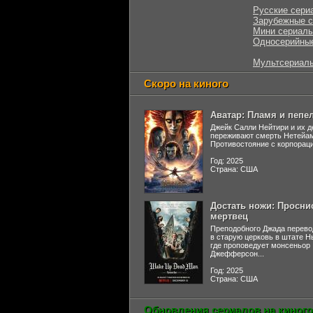
Русские сери
Зарубежные 
Мини сериал
Односерийны
Мультсериал
Скоро на киного
Аватар: Пламя и пепе
Джейк Салли Нейтири и их д
переживают смерть Нетейа
Противостояние с корпораци
Год: 2025
Страна: США
Достать ножи: Просни
мертвец
Преподобного Джада перево
в старую церковь в штате 
где проповедует монсеньор
Джефферсон...
Год: 2025
Страна: США
Обновления сериалов на киного