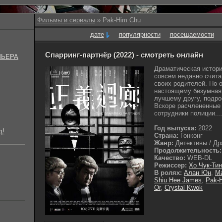
Фильмы и сериалы
» Pak-Him Chu
дате
популярности
посещаемости
Спарринг-партнёр (2022) - смотреть онлайн
МЬЕРА
Драматическая истори
совсем недавно счит
своих родителей. Но 
настоящему безумная
лучшему другу, подро
Вскоре расчлененные
сотрудники полиции...
Год выпуска:
2022
д!
Страна:
Гонконг
Жанр:
Детективы / Дра
Продолжительность:
Качество:
WEB-DL
Режиссер:
Хо Чук-Ти
В ролях:
Алан Юн
,
Ма
Shiu Hee James
,
Pak-
Or
,
Crystal Kwok