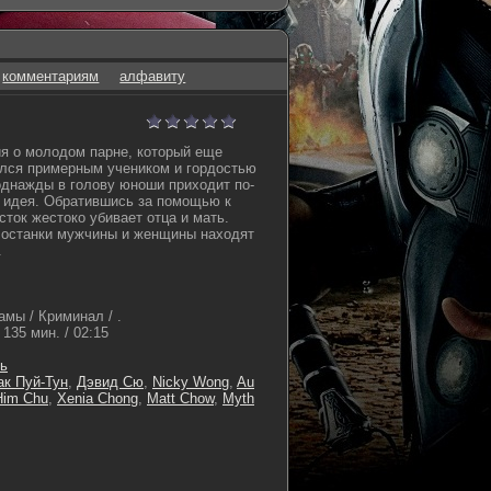
комментариям
алфавиту
я о молодом парне, который еще
ался примерным учеником и гордостью
однажды в голову юноши приходит по-
 идея. Обратившись за помощью к
сток жестоко убивает отца и мать.
 останки мужчины и женщины находят
.
мы / Криминал / .
135 мин. / 02:15
нь
к Пуй-Тун
,
Дэвид Сю
,
Nicky Wong
,
Au
Him Chu
,
Xenia Chong
,
Matt Chow
,
Myth