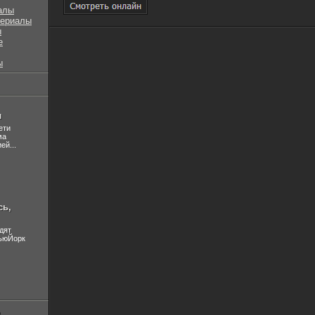
алы
сериалы
ы
е
ы
л
ети
ма
ей...
сь,
дят
НьюЙорк