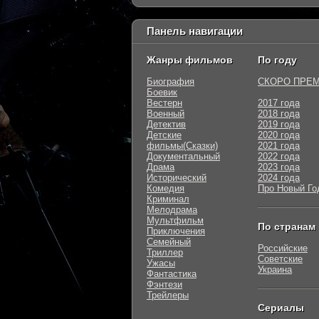
Панель навигации
Жанры фильмов
По году
Биография
СКОРО ПРЕ
Боевик
Вестерн
2017 года
Военный
2018 года
Детектив
2019 года
Детские
2020 года
фильмы(Сказки)
2021 года
Документальный
2022 года
Драма
2023 года
Исторический
2024 года
Комедия
Про Новый Го
Криминал
Мелодрама
Мультфильм
По странам
Приключения
Семейный
Российские
Триллер
Советские
Ужасы
Украина
Фантастика
Фэнтези
Трейлеры
Сериалы