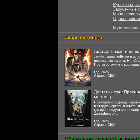
Русские сери
Зарубежные 
Мини сериал
Односерийны
Мультсериал
Скоро на киного
Аватар: Пламя и пепе
Джейк Салли Нейтири и их д
переживают смерть Нетейа
Противостояние с корпораци
Год: 2025
Страна: США
Достать ножи: Просни
мертвец
Преподобного Джада перево
в старую церковь в штате 
где проповедует монсеньор
Джефферсон...
Год: 2025
Страна: США
Обновления сериалов на киного