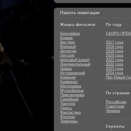
Панель навигации
Жанры фильмов
По году
Биография
СКОРО ПРЕ
Боевик
Вестерн
2017 года
Военный
2018 года
Детектив
2019 года
Детские
2020 года
фильмы(Сказки)
2021 года
Документальный
2022 года
Драма
2023 года
Исторический
2024 года
Комедия
Про Новый Го
Криминал
Мелодрама
Мультфильм
По странам
Приключения
Семейный
Российские
Триллер
Советские
Ужасы
Украина
Фантастика
Фэнтези
Трейлеры
Сериалы