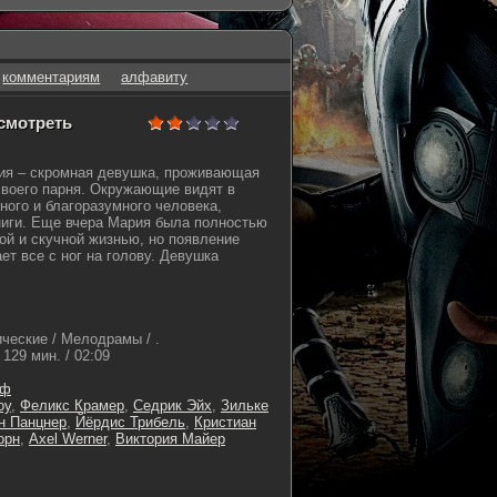
комментариям
алфавиту
 смотреть
рия – скромная девушка, проживающая
воего парня. Окружающие видят в
ного и благоразумного человека,
ниги. Еще вчера Мария была полностью
ой и скучной жизнью, но появление
ет все с ног на голову. Девушка
ческие / Мелодрамы / .
129 мин. / 02:09
еф
оу
,
Феликс Крамер
,
Седрик Эйх
,
Зильке
н Панцнер
,
Йёрдис Трибель
,
Кристиан
орн
,
Axel Werner
,
Виктория Майер