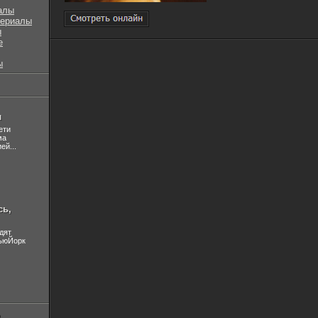
алы
сериалы
ы
е
ы
л
ети
ма
ей...
сь,
дят
НьюЙорк