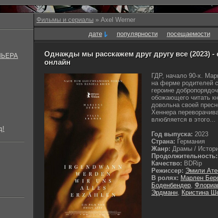
Фильмы и сериалы
» Axel Werner
дате
популярности
посещаемости
Однажды мы расскажем друг другу все (2023) -
МЬЕРА
онлайн
ГДР, начало 90-х. Ма
на ферме родителей с
героине добропорядоч
обожающего читать к
довольна своей пресн
Хеннера переворачива
влюбляется в этого...
д!
Год выпуска:
2023
Страна:
Германия
Жанр:
Драмы / Истори
Продолжительность:
Качество:
BDRip
Режиссер:
Эмили Ат
В ролях:
Марлен Бер
Боденбендер
,
Флориа
Эрдманн
,
Кристина Ш